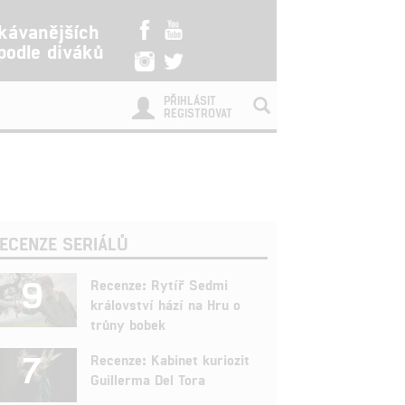
kávanějších
 podle diváků
PŘIHLÁSIT
REGISTROVAT
ECENZE SERIÁLŮ
9
Recenze: Rytíř Sedmi
království hází na Hru o
trůny bobek
7
Recenze: Kabinet kuriozit
Guillerma Del Tora