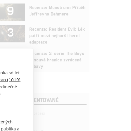
9
Recenze: Monstrum: Příběh
Jeffreyho Dahmera
3
Recenze: Resident Evil: Lék
patří mezi nejhorší herní
adaptace
9
Recenze: 3. série The Boys
posouvá hranice zvrácené
zábavy
nka sdílet
tran (1019)
jedinečné
a
OSLEDNÍ KOMENTOVANÉ
221
FILM | 22.04.2026 08:53
拆彈專家
zených
 publika a
1