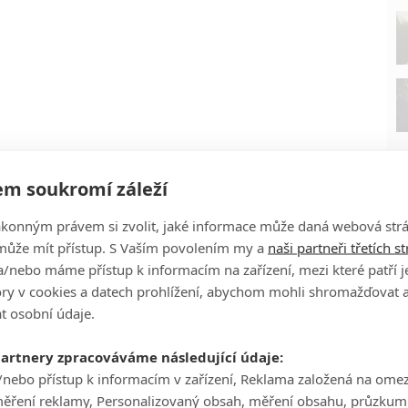
m soukromí záleží
ákonným právem si zvolit, jaké informace může daná webová strá
může mít přístup. S Vaším povolením my a
naši partneři třetích s
/nebo máme přístup k informacím na zařízení, mezi které patří 
tory v cookies a datech prohlížení, abychom mohli shromažďovat 
P
t osobní údaje.
partnery zpracováváme následující údaje:
/nebo přístup k informacím v zařízení, Reklama založená na ome
měření reklamy, Personalizovaný obsah, měření obsahu, průzkum