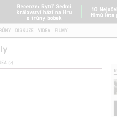
Recenze: Rytíř Sedmi
10 Nejoče
království hází na Hru
filmů léta
o trůny bobek
TRŮNY
DISKUZE
VIDEA
FILMY
ly
DEA
(2)
R