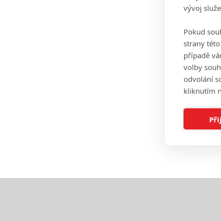
vývoj služ
Pokud souh
strany tét
případě vá
volby souh
odvolání s
kliknutím n
Při