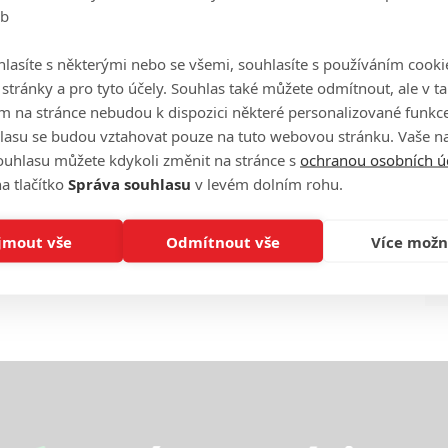
eb
Ha
je
lasíte s některými nebo se všemi, souhlasíte s používáním cooki
o stránky a pro tyto účely. Souhlas také můžete odmítnout, ale v 
On
m na stránce nebudou k dispozici některé personalizované funkce
n
lasu se budou vztahovat pouze na tuto webovou stránku. Vaše na
ouhlasu můžete kdykoli změnit na stránce s
ochranou osobních ú
No
a tlačítko
Správa souhlasu
v levém dolním rohu.
le
jmout vše
Odmítnout vše
Více možn
A