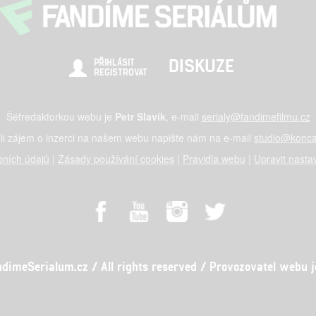
DISKUZE
PŘIHLÁSIT
REGISTROVAT
Šéfredaktorkou webu je
Petr Slavík
, e-mail
serialy@fandimefilmu.cz
li zájem o inzerci na našem webu napište nám na e-mail
studio@konca
ních údajů
|
Zásady používání cookies
|
Pravidla webu
|
Upravit nasta
meSerialum.cz / All rights reserved / Provozovatel webu je 
al studio s.r.o., IČO: 03604071, Lýskova 2073/57, Stodůlky, 155 00, Pr