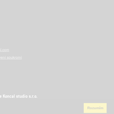
l.com
vení soukromí
Koncal studio s.r.o.
Rozumím
aha 5