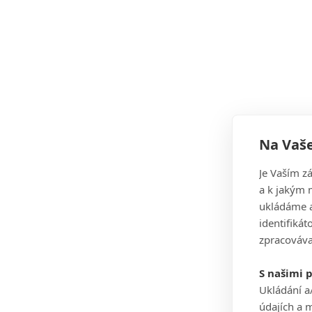
Na Vaše
Je Vaším z
a k jakým 
ukládáme a
identifiká
zpracováva
S našimi 
Ukládání a
údajích a 