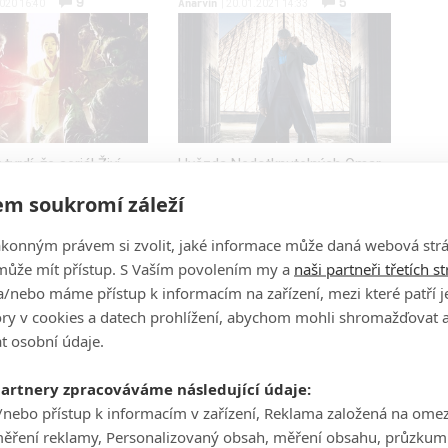
9
5
Anarvin
2020 16:40
| 20.01.2021 14:33
tvrdí, že seriál Živí
Hvězda Nedotknutelných Omar
nějakou dobu ztrácí
Sy dokázal jako lupič gentleman
m soukromí záleží
e fandové zombíků
uhranout divákům po celém
chlit, existují jiné
světě, i když je seriál ve
ákonným právem si zvolit, jaké informace může daná webová strá
ré je zvládnou pobavit.
skutečnosti celkem průměrný.
může mít přístup. S Vaším povolením my a
naši partneři třetích s
/nebo máme přístup k informacím na zařízení, mezi které patří 
tory v cookies a datech prohlížení, abychom mohli shromažďovat 
Box Office: Dívka ve vlaku si
t osobní údaje.
jede pro první místo
partnery zpracováváme následující údaje:
1
Brousitch
| 09.10.2016 22:24
/nebo přístup k informacím v zařízení, Reklama založená na ome
Hledá se Dory překračuje miliardu
měření reklamy, Personalizovaný obsah, měření obsahu, průzkum