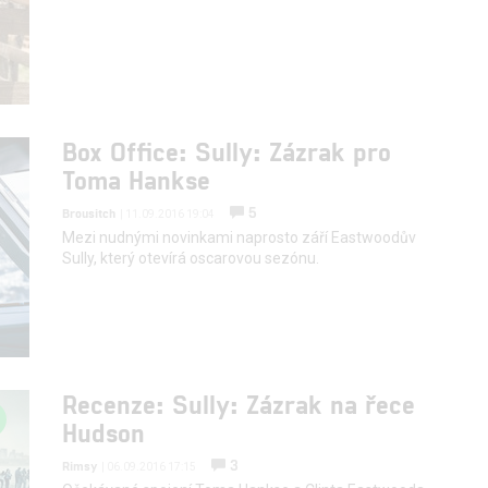
Box Office: Sully: Zázrak pro
Toma Hankse
5
Brousitch
| 11.09.2016 19:04
Mezi nudnými novinkami naprosto září Eastwoodův
Sully, který otevírá oscarovou sezónu.
Recenze: Sully: Zázrak na řece
Hudson
3
Rimsy
| 06.09.2016 17:15