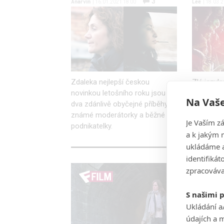
3
Anarvin
Lee
| 16.01.2021 18:00
| 18.03.
Zdaleka nejlepší českou
Zlé jazyky 
novinkou letošního roku jsou
mrtví už 
Na Vaše
dva zdánlivě obyčejné příběhy
dech. Al
známé moderátorky a běžné
nemusí tru
Je Vaším z
podnikatelky.
série, kte
a k jakým 
ukládáme a
identifiká
zpracováva
S našimi 
Ukládání a
údajích a 