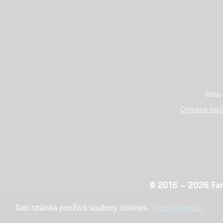
Máte-
Ochrana osob
© 2016 – 2026 Fandi
Tato stránka používá soubory cookies.
Více informací
Konc
adblocktest