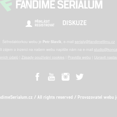
DISKUZE
PŘIHLÁSIT
REGISTROVAT
Šéfredaktorkou webu je
Petr Slavík
, e-mail
serialy@fandimefilmu.cz
li zájem o inzerci na našem webu napište nám na e-mail
studio@konca
ních údajů
|
Zásady používání cookies
|
Pravidla webu
|
Upravit nasta
meSerialum.cz / All rights reserved / Provozovatel webu je 
al studio s.r.o., IČO: 03604071, Lýskova 2073/57, Stodůlky, 155 00, Pr