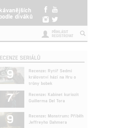
kávanějších
 podle diváků
PŘIHLÁSIT
REGISTROVAT
ECENZE SERIÁLŮ
9
Recenze: Rytíř Sedmi
království hází na Hru o
trůny bobek
7
Recenze: Kabinet kuriozit
Guillerma Del Tora
9
Recenze: Monstrum: Příběh
Jeffreyho Dahmera