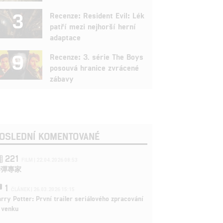
3
Recenze: Resident Evil: Lék
patří mezi nejhorší herní
adaptace
9
Recenze: 3. série The Boys
posouvá hranice zvrácené
zábavy
OSLEDNÍ KOMENTOVANÉ
221
FILM | 22.04.2026 08:53
拆彈專家
1
ČLÁNEK | 26.03.2026 15:15
rry Potter: První trailer seriálového zpracování
 venku