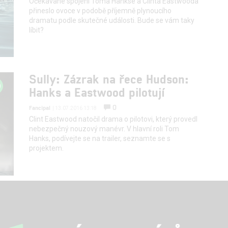
Očekávané spojení Toma Hankse a Clinta Eastwooda
přineslo ovoce v podobě příjemně plynoucího
dramatu podle skutečné události. Bude se vám taky
líbit?
Sully: Zázrak na řece Hudson:
Hanks a Eastwood pilotují
0
Fancipal
| 13.07.2016 13:18
Clint Eastwood natočil drama o pilotovi, který provedl
nebezpečný nouzový manévr. V hlavní roli Tom
Hanks, podívejte se na trailer, seznamte se s
projektem.