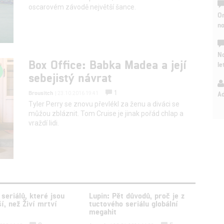
oscarovém závodě největší šance.
On
n
No
Box Office: Babka Madea a její
le
sebejistý návrat
1
Brousitch
A
| 23.10.2016 19:41
Tyler Perry se znovu převlékl za ženu a diváci se
můžou zbláznit. Tom Cruise je jinak pořád chlap a
vraždí lidi.
seriálů, které jsou
Lupin: Pět důvodů, proč je z
í, než Živí mrtví
tuctového seriálu globální
megahit