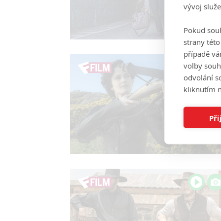
vývoj služ
Pokud souh
strany tét
případě vá
volby souh
odvolání s
kliknutím n
Při