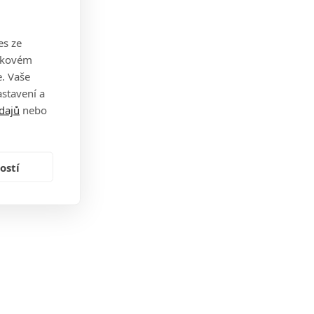
es ze
takovém
. Vaše
stavení a
dajů
nebo
ostí