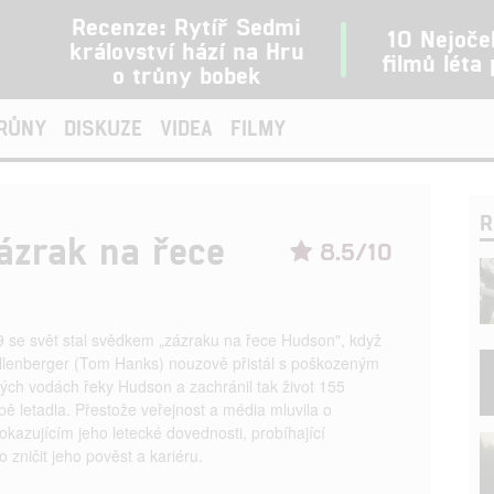
Recenze: Rytíř Sedmi
10 Nejoče
království hází na Hru
filmů léta
o trůny bobek
TRŮNY
DISKUZE
VIDEA
FILMY
R
Zázrak na řece
8.5/10
9 se svět stal svědkem „zázraku na řece Hudson", když
Sullenberger (Tom Hanks) nouzově přistál s poškozeným
ých vodách řeky Hudson a zachránil tak život 155
ě letadla. Přestože veřejnost a média mluvila o
okazujícím jeho letecké dovednosti, probíhající
o zničit jeho pověst a kariéru.