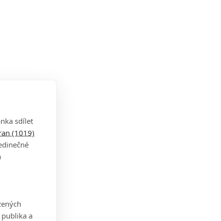
nka sdílet
tran (1019)
jedinečné
a
zených
 publika a