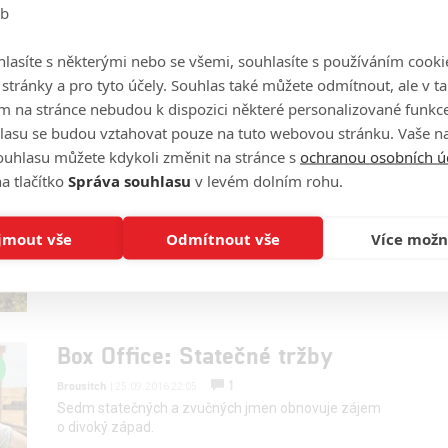
eb
lasíte s některými nebo se všemi, souhlasíte s používáním cooki
o stránky a pro tyto účely. Souhlas také můžete odmítnout, ale v 
m na stránce nebudou k dispozici některé personalizované funkce
Box Office: Tim Burton neosiřel
lasu se budou vztahovat pouze na tuto webovou stránku. Vaše na
8
Brousitch
ouhlasu můžete kdykoli změnit na stránce s
ochranou osobních ú
| 02.10.2016 19:16
Zato Mark Wahlberg zůstal na ropné plošině úplně
a tlačítko
Správa souhlasu
v levém dolním rohu.
sám. Nové Krotitelky duchů to jinak zkouší znovu v
jiné komedii.
jmout vše
Odmítnout vše
Více možn
Box Office: Statečné tržby
1
Brousitch
| 25.09.2016 22:05
Sedm statečných a zvučných jmen obnovuje zájem
o divoký západ.