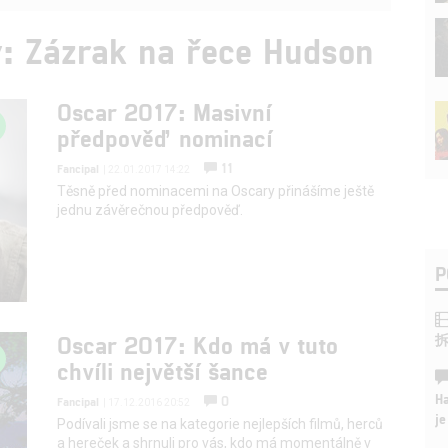
y: Zázrak na řece Hudson
Oscar 2017: Masivní
předpověď nominací
11
Fancipal
| 22.01.2017 14:22
Těsně před nominacemi na Oscary přinášíme ještě
jednu závěrečnou předpověď.
P
Oscar 2017: Kdo má v tuto
chvíli největší šance
Ha
0
Fancipal
| 17.12.2016 20:52
je
Podívali jsme se na kategorie nejlepších filmů, herců
a hereček a shrnuli pro vás, kdo má momentálně v