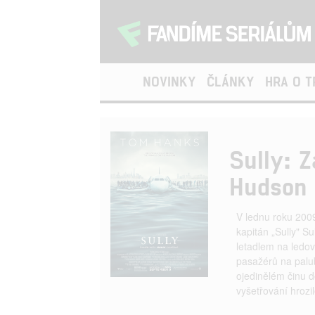
NOVINKY
ČLÁNKY
HRA O 
Sully: 
Hudson
V lednu roku 200
kapitán „Sully" 
letadlem na ledov
pasažérů na palub
ojedinělém činu d
vyšetřování hrozil