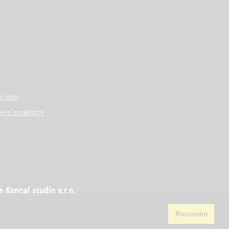
l.com
vení soukromí
Koncal studio s.r.o.
Rozumím
aha 5