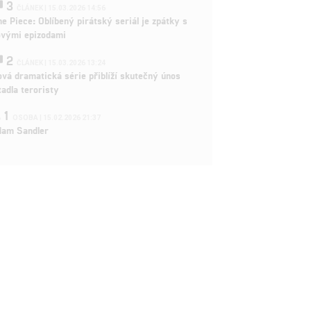
3
ČLÁNEK | 15.03.2026 14:56
e Piece: Oblíbený pirátský seriál je zpátky s
ovými epizodami
2
ČLÁNEK | 15.03.2026 13:24
vá dramatická série přiblíží skutečný únos
tadla teroristy
1
OSOBA | 15.02.2026 21:37
dam Sandler