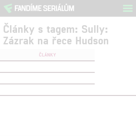
Tog
navi
Články s tagem: Sully:
Zázrak na řece Hudson
ČLÁNKY
FILMY
(1)
OSOBY
(0)
VIDEA
(2)