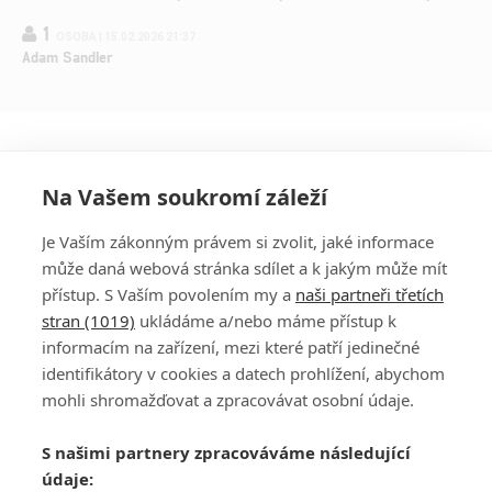
1
OSOBA | 15.02.2026 21:37
Adam Sandler
Na Vašem soukromí záleží
Je Vaším zákonným právem si zvolit, jaké informace
může daná webová stránka sdílet a k jakým může mít
přístup. S Vaším povolením my a
naši partneři třetích
stran (1019)
ukládáme a/nebo máme přístup k
informacím na zařízení, mezi které patří jedinečné
DISKUZE
PŘIHLÁSIT
identifikátory v cookies a datech prohlížení, abychom
REGISTROVAT
mohli shromažďovat a zpracovávat osobní údaje.
Šéfredaktorkou webu je
Petr Slavík
, e-mail
serialy@fandimefilmu.cz
S našimi partnery zpracováváme následující
údaje:
Máte-li zájem o inzerci na našem webu napište nám na e-mail