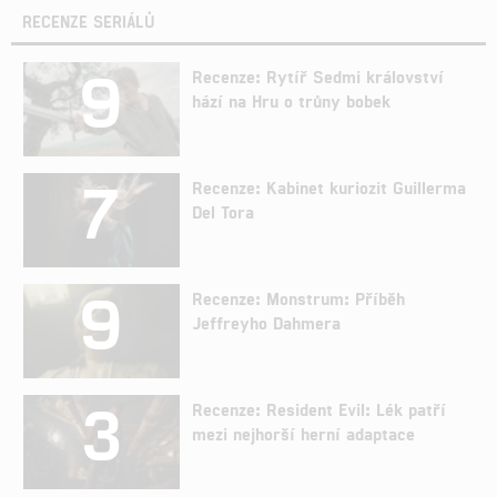
RECENZE SERIÁLŮ
9
Recenze: Rytíř Sedmi království
hází na Hru o trůny bobek
7
Recenze: Kabinet kuriozit Guillerma
Del Tora
9
Recenze: Monstrum: Příběh
Jeffreyho Dahmera
3
Recenze: Resident Evil: Lék patří
mezi nejhorší herní adaptace