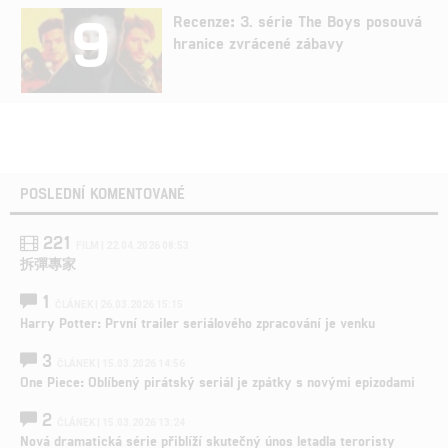
9
Recenze: 3. série The Boys posouvá
hranice zvrácené zábavy
POSLEDNÍ KOMENTOVANÉ
221
FILM | 22.04.2026 08:53
拆彈專家
1
ČLÁNEK | 26.03.2026 15:15
Harry Potter: První trailer seriálového zpracování je venku
3
ČLÁNEK | 15.03.2026 14:56
One Piece: Oblíbený pirátský seriál je zpátky s novými epizodami
2
ČLÁNEK | 15.03.2026 13:24
Nová dramatická série přiblíží skutečný únos letadla teroristy