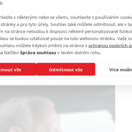
eb
lasíte s některými nebo se všemi, souhlasíte s používáním cooki
o stránky a pro tyto účely. Souhlas také můžete odmítnout, ale v 
m na stránce nebudou k dispozici některé personalizované funkce
lasu se budou vztahovat pouze na tuto webovou stránku. Vaše na
ouhlasu můžete kdykoli změnit na stránce s
ochranou osobních ú
a tlačítko
Správa souhlasu
v levém dolním rohu.
jmout vše
Odmítnout vše
Více možn