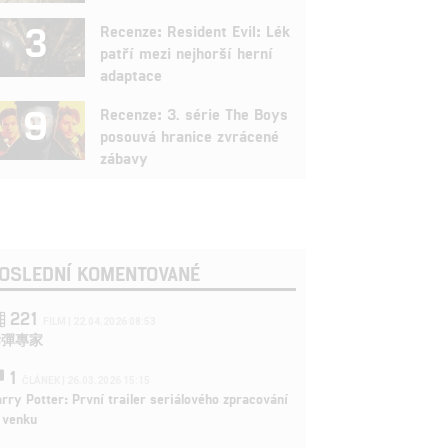
3
Recenze: Resident Evil: Lék
patří mezi nejhorší herní
adaptace
9
Recenze: 3. série The Boys
posouvá hranice zvrácené
zábavy
OSLEDNÍ KOMENTOVANÉ
221
FILM | 22.04.2026 08:53
拆彈專家
1
ČLÁNEK | 26.03.2026 15:15
rry Potter: První trailer seriálového zpracování
 venku