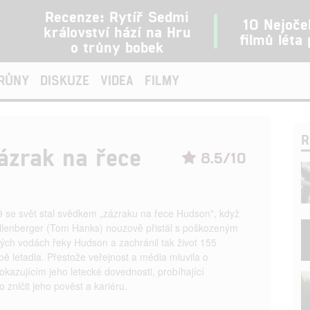
Recenze: Rytíř Sedmi
10 Nejoče
království hází na Hru
filmů léta
o trůny bobek
TRŮNY
DISKUZE
VIDEA
FILMY
R
Zázrak na řece
8.5/10
9 se svět stal svědkem „zázraku na řece Hudson", když
Sullenberger (Tom Hanks) nouzově přistál s poškozeným
ých vodách řeky Hudson a zachránil tak život 155
ě letadla. Přestože veřejnost a média mluvila o
okazujícím jeho letecké dovednosti, probíhající
o zničit jeho pověst a kariéru.