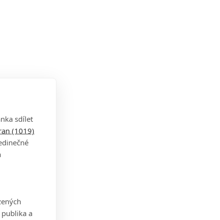
nka sdílet
tran (1019)
jedinečné
a
zených
 publika a