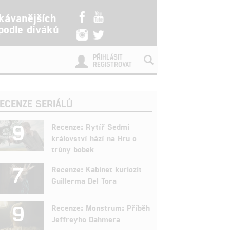
kávanějších
 podle diváků
PŘIHLÁSIT
REGISTROVAT
ECENZE SERIÁLŮ
9
Recenze: Rytíř Sedmi
království hází na Hru o
trůny bobek
7
Recenze: Kabinet kuriozit
Guillerma Del Tora
9
Recenze: Monstrum: Příběh
Jeffreyho Dahmera