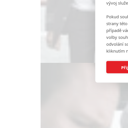
vývoj služ
Pokud souh
strany tét
případě vá
volby souh
odvolání s
kliknutím n
Při