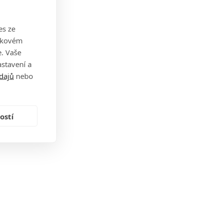
es ze
takovém
. Vaše
stavení a
dajů
nebo
ostí