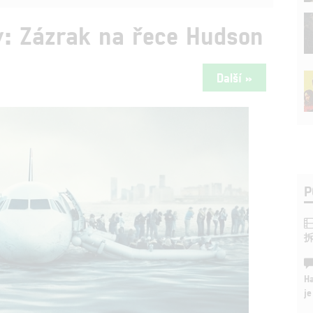
ly: Zázrak na řece Hudson
Další »
P
Ha
je