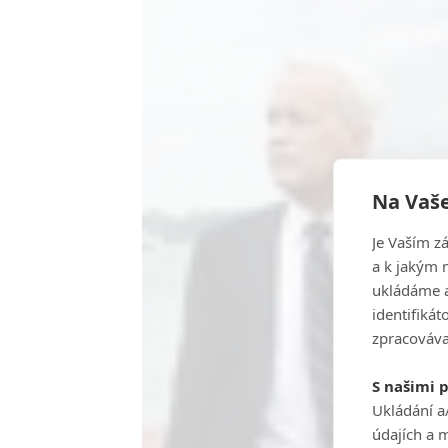
Na Vaše
Je Vaším z
a k jakým 
ukládáme a
identifiká
zpracováva
S našimi 
Ukládání a
údajích a 