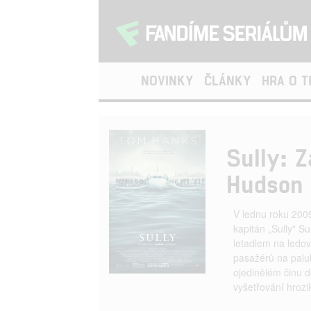
NOVINKY
ČLÁNKY
HRA O 
Sully: 
Hudson
V lednu roku 200
kapitán „Sully" 
letadlem na ledov
pasažérů na palub
ojedinělém činu d
vyšetřování hrozil