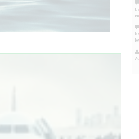
On
n
No
le
A