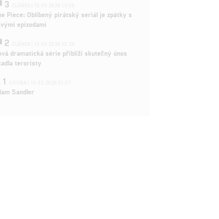
3
ČLÁNEK | 15.03.2026 14:56
e Piece: Oblíbený pirátský seriál je zpátky s
ovými epizodami
2
ČLÁNEK | 15.03.2026 13:24
vá dramatická série přiblíží skutečný únos
tadla teroristy
1
OSOBA | 15.02.2026 21:37
dam Sandler