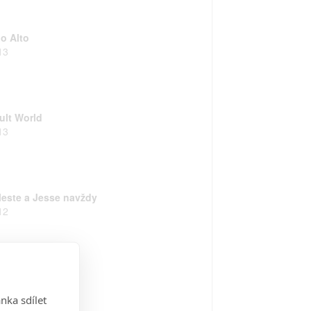
lo Alto
13
ult World
13
leste a Jesse navždy
12
ginia
12
nka sdílet