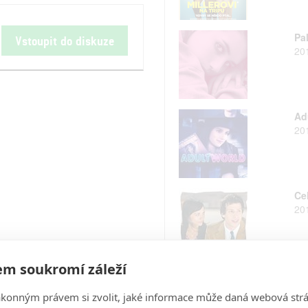
Pa
Vstoupit do diskuze
20
Ad
20
Ce
20
m soukromí záleží
Vir
20
ákonným právem si zvolit, jaké informace může daná webová strá