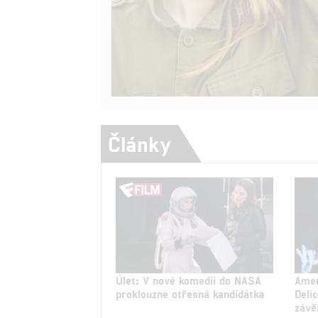
Články
Úlet: V nové komedii do NASA
Amer
proklouzne otřesná kandidátka
Deli
závě