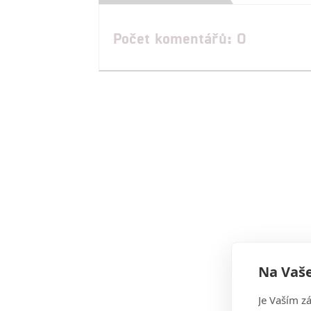
Počet komentářů: 0
Na Vaše
Je Vaším z