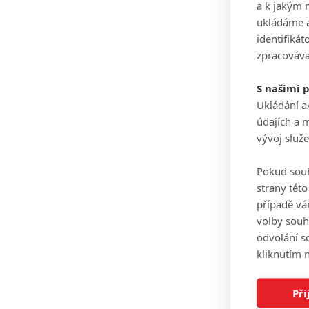
a k jakým 
ukládáme a
identifiká
zpracováva
S našimi 
Ukládání a
údajích a 
vývoj služ
Pokud souh
strany tét
případě vá
volby souh
odvolání s
kliknutím n
Při