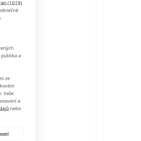
tran (1019)
jedinečné
a
co jako komedie
11
zených
 publika a
ění zapadnout
11
es ze
takovém
. Vaše
skot 4
11
stavení a
dajů
nebo
elve
ostí
10