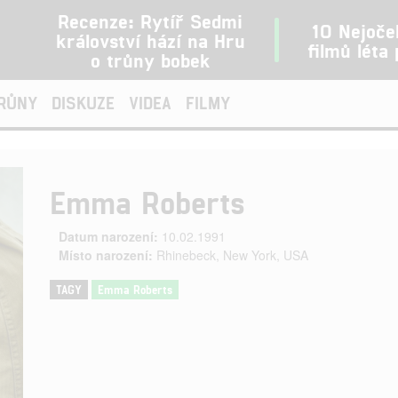
Recenze: Rytíř Sedmi
10 Nejoče
království hází na Hru
filmů léta
o trůny bobek
TRŮNY
DISKUZE
VIDEA
FILMY
Emma Roberts
Datum narození:
10.02.1991
Místo narození:
Rhinebeck, New York, USA
TAGY
Emma Roberts