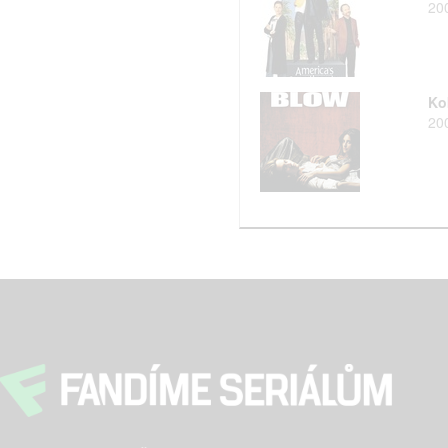
20
Ko
20