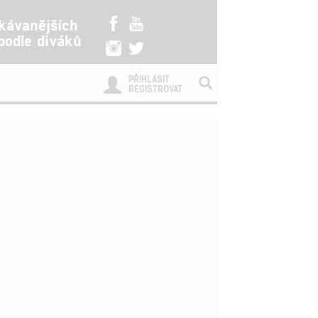
kávanějších
 podle diváků
PŘIHLÁSIT
REGISTROVAT