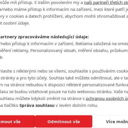
může mít přístup. S Vaším povolením my a
naši partneři třetích s
/nebo máme přístup k informacím na zařízení, mezi které patří 
tory v cookies a datech prohlížení, abychom mohli shromažďovat 
Ně
t osobní údaje.
20
partnery zpracováváme následující údaje:
/nebo přístup k informacím v zařízení, Reklama založená na ome
měření reklamy, Personalizovaný obsah, měření obsahu, průzkum
Um
eb
20
lasíte s některými nebo se všemi, souhlasíte s používáním cooki
o stránky a pro tyto účely. Souhlas také můžete odmítnout, ale v 
m na stránce nebudou k dispozici některé personalizované funkce
Vří
20
lasu se budou vztahovat pouze na tuto webovou stránku. Vaše na
ouhlasu můžete kdykoli změnit na stránce s
ochranou osobních ú
a tlačítko
Správa souhlasu
v levém dolním rohu.
Tw
jmout vše
Odmítnout vše
Více možn
20