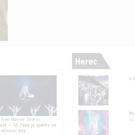
Herec
4.3
Ner
ican Horror Story:
20
cate – 12. řada je zpátky se
rečnými díly