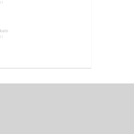
01
kain
01