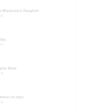
e Blackcoat's Daughter
15
hby
15
pire State
13
lerovi na tripu
13