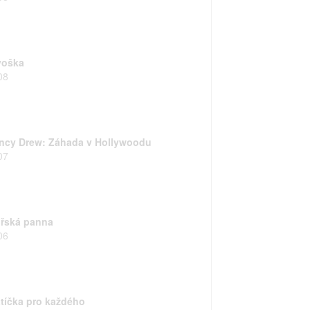
voška
08
ncy Drew: Záhada v Hollywoodu
07
řská panna
06
atíčka pro každého