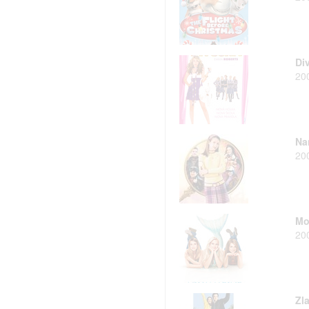
Di
20
Na
20
Mo
20
Zl