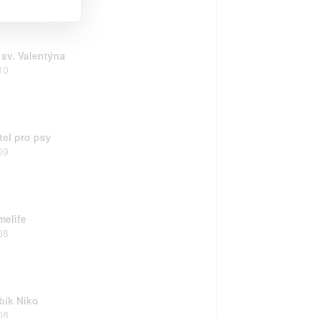
 sv. Valentýna
10
tel pro psy
09
melife
08
bík Niko
08