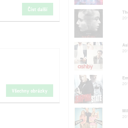
Číst další
Th
20
As
20
Em
20
Všechny obrázky
Mil
20