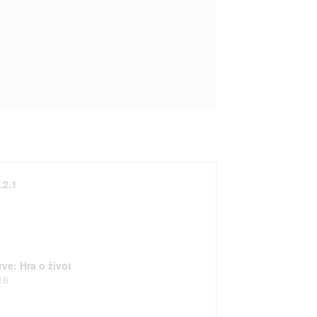
.2.1
ve: Hra o život
16