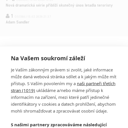
Nová dramatická série přiblíží skutečný únos letadla teroristy
1
OSOBA | 15.02.2026 21:37
Adam Sandler
Na Vašem soukromí záleží
Je Vaším zákonným právem si zvolit, jaké informace
může daná webová stránka sdílet a k jakým může mít
přístup. S Vaším povolením my a
naši partneři třetích
stran (1019)
ukládáme a/nebo máme přístup k
informacím na zařízení, mezi které patří jedinečné
DISKUZE
PŘIHLÁSIT
identifikátory v cookies a datech prohlížení, abychom
REGISTROVAT
mohli shromažďovat a zpracovávat osobní údaje.
Šéfredaktorkou webu je
Petr Slavík
, e-mail
serialy@fandimefilmu.cz
S našimi partnery zpracováváme následující