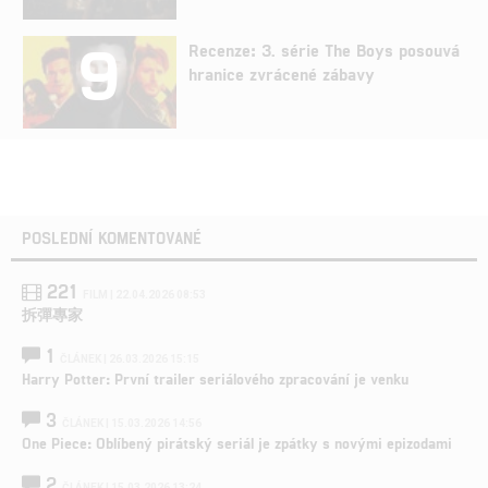
9
Recenze: 3. série The Boys posouvá
hranice zvrácené zábavy
POSLEDNÍ KOMENTOVANÉ
221
FILM | 22.04.2026 08:53
拆彈專家
1
ČLÁNEK | 26.03.2026 15:15
Harry Potter: První trailer seriálového zpracování je venku
3
ČLÁNEK | 15.03.2026 14:56
One Piece: Oblíbený pirátský seriál je zpátky s novými epizodami
2
ČLÁNEK | 15.03.2026 13:24