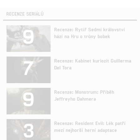
RECENZE SERIÁLŮ
9
Recenze: Rytíř Sedmi království
hází na Hru o trůny bobek
7
Recenze: Kabinet kuriozit Guillerma
Del Tora
9
Recenze: Monstrum: Příběh
Jeffreyho Dahmera
3
Recenze: Resident Evil: Lék patří
mezi nejhorší herní adaptace