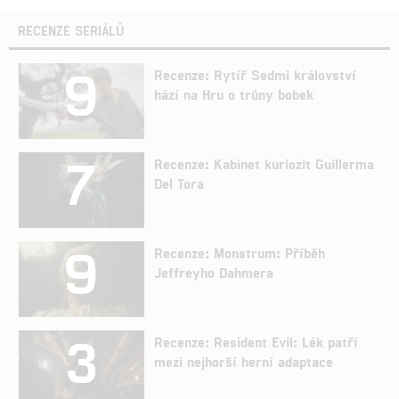
RECENZE SERIÁLŮ
9
Recenze: Rytíř Sedmi království
hází na Hru o trůny bobek
7
Recenze: Kabinet kuriozit Guillerma
Del Tora
9
Recenze: Monstrum: Příběh
Jeffreyho Dahmera
3
Recenze: Resident Evil: Lék patří
mezi nejhorší herní adaptace