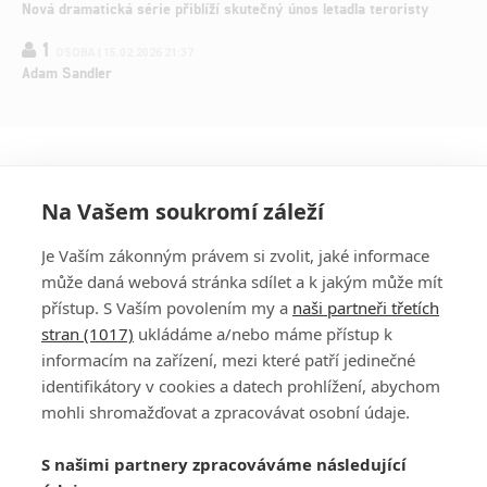
Nová dramatická série přiblíží skutečný únos letadla teroristy
1
OSOBA | 15.02.2026 21:37
Adam Sandler
Na Vašem soukromí záleží
Je Vaším zákonným právem si zvolit, jaké informace
může daná webová stránka sdílet a k jakým může mít
přístup. S Vaším povolením my a
naši partneři třetích
stran (1017)
ukládáme a/nebo máme přístup k
informacím na zařízení, mezi které patří jedinečné
DISKUZE
PŘIHLÁSIT
identifikátory v cookies a datech prohlížení, abychom
REGISTROVAT
mohli shromažďovat a zpracovávat osobní údaje.
Šéfredaktorkou webu je
Petr Slavík
, e-mail
serialy@fandimefilmu.cz
S našimi partnery zpracováváme následující