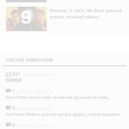
9
Recenze: 3. série The Boys posouvá
hranice zvrácené zábavy
POSLEDNÍ KOMENTOVANÉ
221
FILM | 22.04.2026 08:53
拆彈專家
1
ČLÁNEK | 26.03.2026 15:15
Harry Potter: První trailer seriálového zpracování je venku
3
ČLÁNEK | 15.03.2026 14:56
One Piece: Oblíbený pirátský seriál je zpátky s novými epizodami
2
ČLÁNEK | 15.03.2026 13:24