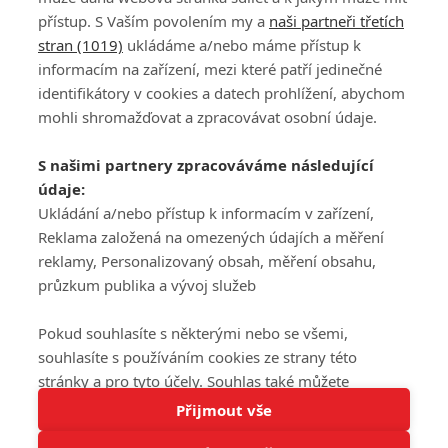
přístup. S Vaším povolením my a
naši partneři třetích
stran (1019)
ukládáme a/nebo máme přístup k
informacím na zařízení, mezi které patří jedinečné
DISKUZE
PŘIHLÁSIT
identifikátory v cookies a datech prohlížení, abychom
REGISTROVAT
mohli shromažďovat a zpracovávat osobní údaje.
Šéfredaktorkou webu je
Petr Slavík
, e-mail
serialy@fandimefilmu.cz
S našimi partnery zpracováváme následující
údaje:
Máte-li zájem o inzerci na našem webu napište nám na e-mail
studio@koncal.com
Ukládání a/nebo přístup k informacím v zařízení,
Reklama založená na omezených údajích a měření
Ochrana osobních údajů
|
Zásady používání cookies
|
Pravidla webu
|
reklamy, Personalizovaný obsah, měření obsahu,
Upravit nastavení soukromí
průzkum publika a vývoj služeb
Pokud souhlasíte s některými nebo se všemi,
souhlasíte s používáním cookies ze strany této
stránky a pro tyto účely. Souhlas také můžete
Tato stránka používá soubory cookies.
odmítnout, ale v takovém případě vám na stránce
Přijmout vše
© 2016 – 2026 FandimeSerialum.cz / All rights reserved /
Více informací
nebudou k dispozici některé personalizované funkce.
Provozovatel webu je Koncal studio s.r.o.