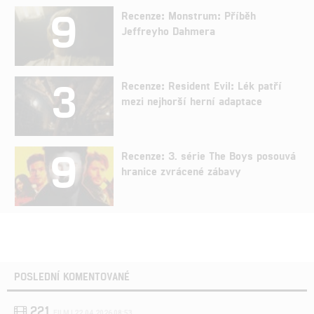
9
Recenze: Monstrum: Příběh
Jeffreyho Dahmera
3
Recenze: Resident Evil: Lék patří
mezi nejhorší herní adaptace
9
Recenze: 3. série The Boys posouvá
hranice zvrácené zábavy
POSLEDNÍ KOMENTOVANÉ
221
FILM | 22.04.2026 08:53