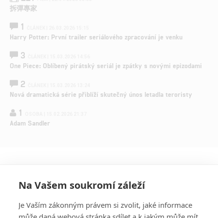
拆彈專家
1
ČLÁNEK | 26.03.2026 15:15
Harry Potter: První trailer seriálového zpracování je venku
3
ČLÁNEK | 15.03.2026 14:56
One Piece: Oblíbený pirátský seriál je zpátky s novými epizodami
2
ČLÁNEK | 15.03.2026 13:24
Nová dramatická série přiblíží skutečný únos letadla teroristy
1
OSOBA | 15.02.2026 21:37
Adam Sandler
Na Vašem soukromí záleží
Je Vaším zákonným právem si zvolit, jaké informace
může daná webová stránka sdílet a k jakým může mít