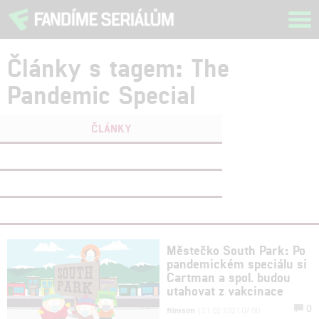
Tog
navi
Články s tagem: The
Pandemic Special
ČLÁNKY
FILMY
(0)
OSOBY
(0)
VIDEA
(0)
Městečko South Park: Po
pandemickém speciálu si
Cartman a spol. budou
utahovat z vakcinace
0
filmsim
| 21.02.2021 07:00