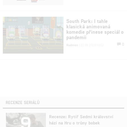
South Park: I tahle
klasická animovaná
komedie přinese speciál o
pandemii
0
Rudmen
| 22.09.2020 10:52
RECENZE SERIÁLŮ
9
Recenze: Rytíř Sedmi království
hází na Hru o trůny bobek