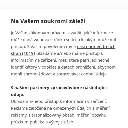
Na Vašem soukromí záleží
Je Vaším zákonným právem si zvolit, jaké informace
může daná webová stránka sdílet a k jakým může mít
přístup. S Vaším povolením my a
naši partneři třetích
stran (1019)
ukládáme a/nebo máme přístup k
informacím na zařízení, mezi které patří jedinečné
DISKUZE
PŘIHLÁSIT
identifikátory v cookies a datech prohlížení, abychom
REGISTROVAT
mohli shromažďovat a zpracovávat osobní údaje.
Šéfredaktorkou webu je
Petr Slavík
, e-mail
serialy@fandimefilmu.cz
S našimi partnery zpracováváme následující
údaje:
Máte-li zájem o inzerci na našem webu napište nám na e-mail
studio@koncal.com
Ukládání a/nebo přístup k informacím v zařízení,
Reklama založená na omezených údajích a měření
Ochrana osobních údajů
|
Zásady používání cookies
|
Pravidla webu
|
reklamy, Personalizovaný obsah, měření obsahu,
Upravit nastavení soukromí
průzkum publika a vývoj služeb