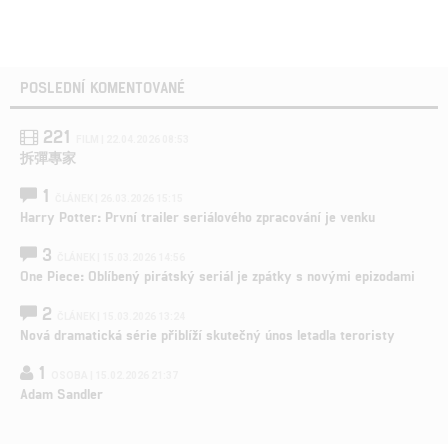
POSLEDNÍ KOMENTOVANÉ
221
FILM | 22.04.2026 08:53
拆彈專家
1
ČLÁNEK | 26.03.2026 15:15
Harry Potter: První trailer seriálového zpracování je venku
3
ČLÁNEK | 15.03.2026 14:56
One Piece: Oblíbený pirátský seriál je zpátky s novými epizodami
2
ČLÁNEK | 15.03.2026 13:24
Nová dramatická série přiblíží skutečný únos letadla teroristy
1
OSOBA | 15.02.2026 21:37
Adam Sandler