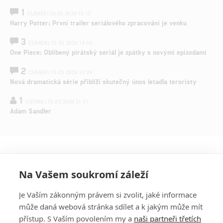
1
ČLÁNEK | 26.03.2026 15:15
Harry Potter: První trailer seriálového zpracování je venku
3
ČLÁNEK | 15.03.2026 14:56
One Piece: Oblíbený pirátský seriál je zpátky s novými epizodami
2
ČLÁNEK | 15.03.2026 13:24
Nová dramatická série přiblíží skutečný únos letadla teroristy
1
OSOBA | 15.02.2026 21:37
Adam Sandler
Na Vašem soukromí záleží
Je Vaším zákonným právem si zvolit, jaké informace
může daná webová stránka sdílet a k jakým může mít
přístup. S Vaším povolením my a
naši partneři třetích