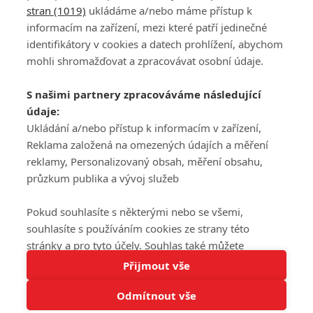
stran (1019)
ukládáme a/nebo máme přístup k
informacím na zařízení, mezi které patří jedinečné
DISKUZE
PŘIHLÁSIT
identifikátory v cookies a datech prohlížení, abychom
REGISTROVAT
mohli shromažďovat a zpracovávat osobní údaje.
Šéfredaktorkou webu je
Petr Slavík
, e-mail
serialy@fandimefilmu.cz
S našimi partnery zpracováváme následující
údaje:
Máte-li zájem o inzerci na našem webu napište nám na e-mail
studio@koncal.com
Ukládání a/nebo přístup k informacím v zařízení,
Reklama založená na omezených údajích a měření
Ochrana osobních údajů
|
Zásady používání cookies
|
Pravidla webu
|
reklamy, Personalizovaný obsah, měření obsahu,
Upravit nastavení soukromí
průzkum publika a vývoj služeb
Pokud souhlasíte s některými nebo se všemi,
souhlasíte s používáním cookies ze strany této
stránky a pro tyto účely. Souhlas také můžete
Tato stránka používá soubory cookies.
odmítnout, ale v takovém případě vám na stránce
Přijmout vše
© 2016 – 2026 FandimeSerialum.cz / All rights reserved /
Více informací
nebudou k dispozici některé personalizované funkce.
Provozovatel webu je Koncal studio s.r.o.
Odmítnout vše
Vaše volby souhlasu se budou vztahovat pouze na
Rozumím
tuto webovou stránku. Vaše nastavení a odvolání