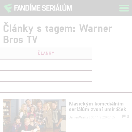
Tog
navi
Články s tagem: Warner
Bros TV
ČLÁNKY
FILMY
(0)
OSOBY
(0)
VIDEA
(0)
Klasickým komediálním
seriálům zvoní umíráček
0
JamesVsalix
| 06.11.2020 07:05