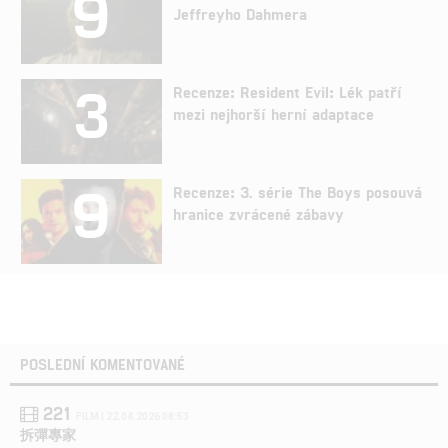
9
Jeffreyho Dahmera
3
Recenze: Resident Evil: Lék patří
mezi nejhorší herní adaptace
9
Recenze: 3. série The Boys posouvá
hranice zvrácené zábavy
POSLEDNÍ KOMENTOVANÉ
221
FILM | 22.04.2026 08:53
拆彈專家