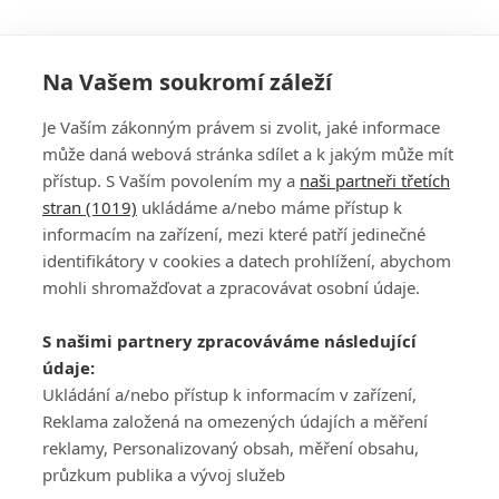
Na Vašem soukromí záleží
Je Vaším zákonným právem si zvolit, jaké informace
může daná webová stránka sdílet a k jakým může mít
přístup. S Vaším povolením my a
naši partneři třetích
stran (1019)
ukládáme a/nebo máme přístup k
informacím na zařízení, mezi které patří jedinečné
DISKUZE
PŘIHLÁSIT
identifikátory v cookies a datech prohlížení, abychom
REGISTROVAT
mohli shromažďovat a zpracovávat osobní údaje.
Šéfredaktorkou webu je
Petr Slavík
, e-mail
serialy@fandimefilmu.cz
S našimi partnery zpracováváme následující
údaje:
Máte-li zájem o inzerci na našem webu napište nám na e-mail
studio@koncal.com
Ukládání a/nebo přístup k informacím v zařízení,
Reklama založená na omezených údajích a měření
Ochrana osobních údajů
|
Zásady používání cookies
|
Pravidla webu
|
reklamy, Personalizovaný obsah, měření obsahu,
Upravit nastavení soukromí
průzkum publika a vývoj služeb