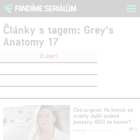
Tog
navi
Články s tagem: Grey's
Anatomy 17
ČLÁNKY
FILMY
(0)
OSOBY
(0)
VIDEA
(0)
Chirurgové: Po letech se
vrátily další známé
postavy. Blíží se konec?
0
Anarvin
| 07.04.2021 13:02