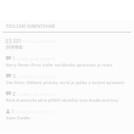
POSLEDNÍ KOMENTOVANÉ
221
FILM | 22.04.2026 08:53
拆彈專家
1
ČLÁNEK | 26.03.2026 15:15
Harry Potter: První trailer seriálového zpracování je venku
3
ČLÁNEK | 15.03.2026 14:56
One Piece: Oblíbený pirátský seriál je zpátky s novými epizodami
2
ČLÁNEK | 15.03.2026 13:24
Nová dramatická série přiblíží skutečný únos letadla teroristy
1
OSOBA | 15.02.2026 21:37
Adam Sandler