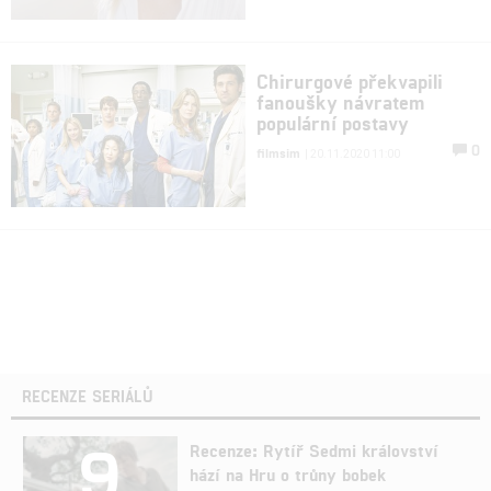
Chirurgové překvapili
fanoušky návratem
populární postavy
0
filmsim
| 20.11.2020 11:00
RECENZE SERIÁLŮ
9
Recenze: Rytíř Sedmi království
hází na Hru o trůny bobek