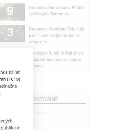
9
Recenze: Monstrum: Příběh
Jeffreyho Dahmera
3
Recenze: Resident Evil: Lék
patří mezi nejhorší herní
adaptace
9
Recenze: 3. série The Boys
posouvá hranice zvrácené
zábavy
nka sdílet
tran (1019)
jedinečné
a
OSLEDNÍ KOMENTOVANÉ
221
FILM | 22.04.2026 08:53
拆彈專家
zených
 publika a
1