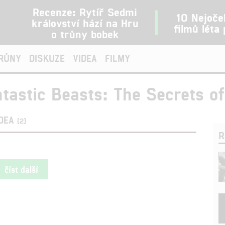
Recenze: Rytíř Sedmi
10 Nejoče
království hází na Hru
filmů léta
o trůny bobek
TRŮNY
DISKUZE
VIDEA
FILMY
tastic Beasts: The Secrets o
IDEA
(2)
R
číst další