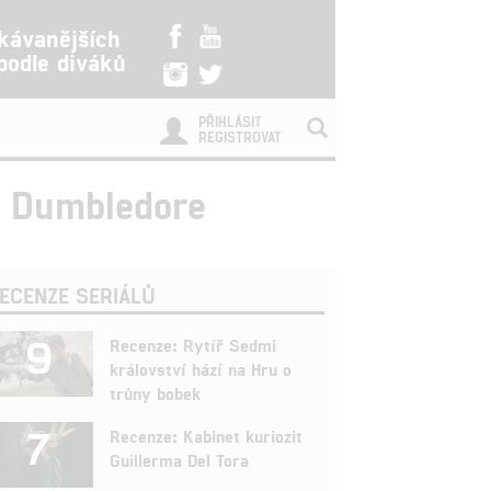
kávanějších
 podle diváků
PŘIHLÁSIT
REGISTROVAT
f Dumbledore
ECENZE SERIÁLŮ
9
Recenze: Rytíř Sedmi
království hází na Hru o
trůny bobek
7
Recenze: Kabinet kuriozit
Guillerma Del Tora