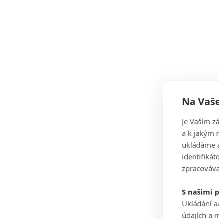
Na Vaše
Je Vaším z
a k jakým 
ukládáme a
identifiká
zpracováva
S našimi 
Ukládání a
údajích a 