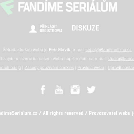
DISKUZE
PŘIHLÁSIT
REGISTROVAT
Šéfredaktorkou webu je
Petr Slavík
, e-mail
serialy@fandimefilmu.cz
li zájem o inzerci na našem webu napište nám na e-mail
studio@konca
ních údajů
|
Zásady používání cookies
|
Pravidla webu
|
Upravit nasta
meSerialum.cz / All rights reserved / Provozovatel webu je 
al studio s.r.o., IČO: 03604071, Lýskova 2073/57, Stodůlky, 155 00, Pr