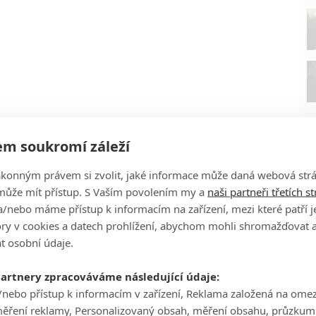
m soukromí záleží
ákonným právem si zvolit, jaké informace může daná webová strá
může mít přístup. S Vaším povolením my a
naši partneři třetích s
/nebo máme přístup k informacím na zařízení, mezi které patří 
tory v cookies a datech prohlížení, abychom mohli shromažďovat 
P
t osobní údaje.
partnery zpracováváme následující údaje:
/nebo přístup k informacím v zařízení, Reklama založená na ome
měření reklamy, Personalizovaný obsah, měření obsahu, průzkum