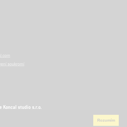
l.com
vení soukromí
Koncal studio s.r.o.
Rozumím
aha 5