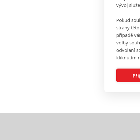
vývoj služ
Pokud souh
strany tét
případě vá
volby souh
odvolání s
kliknutím n
Při