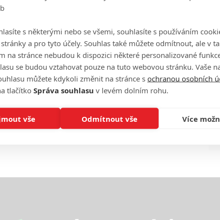
eb
Ha
je
lasíte s některými nebo se všemi, souhlasíte s používáním cooki
o stránky a pro tyto účely. Souhlas také můžete odmítnout, ale v 
On
m na stránce nebudou k dispozici některé personalizované funkce
n
lasu se budou vztahovat pouze na tuto webovou stránku. Vaše na
ouhlasu můžete kdykoli změnit na stránce s
ochranou osobních ú
No
a tlačítko
Správa souhlasu
v levém dolním rohu.
le
jmout vše
Odmítnout vše
Více možn
A