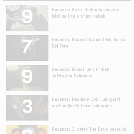
9
Recenze: Rytíř Sedmi království
hází na Hru o trůny bobek
7
Recenze: Kabinet kuriozit Guillerma
Del Tora
9
Recenze: Monstrum: Příběh
Jeffreyho Dahmera
3
Recenze: Resident Evil: Lék patří
mezi nejhorší herní adaptace
Recenze: 3. série The Boys posouvá