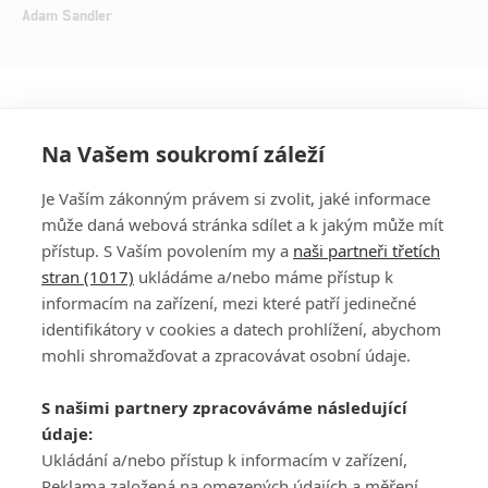
Adam Sandler
Na Vašem soukromí záleží
Je Vaším zákonným právem si zvolit, jaké informace
může daná webová stránka sdílet a k jakým může mít
přístup. S Vaším povolením my a
naši partneři třetích
stran (1017)
ukládáme a/nebo máme přístup k
informacím na zařízení, mezi které patří jedinečné
DISKUZE
PŘIHLÁSIT
identifikátory v cookies a datech prohlížení, abychom
REGISTROVAT
mohli shromažďovat a zpracovávat osobní údaje.
Šéfredaktorkou webu je
Petr Slavík
, e-mail
serialy@fandimefilmu.cz
S našimi partnery zpracováváme následující
údaje:
Máte-li zájem o inzerci na našem webu napište nám na e-mail
Ukládání a/nebo přístup k informacím v zařízení,
studio@koncal.com
Reklama založená na omezených údajích a měření