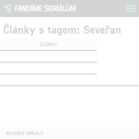
Tog
navi
Články s tagem: Seveřan
ČLÁNKY
FILMY
(0)
OSOBY
(0)
VIDEA
(2)
RECENZE SERIÁLŮ