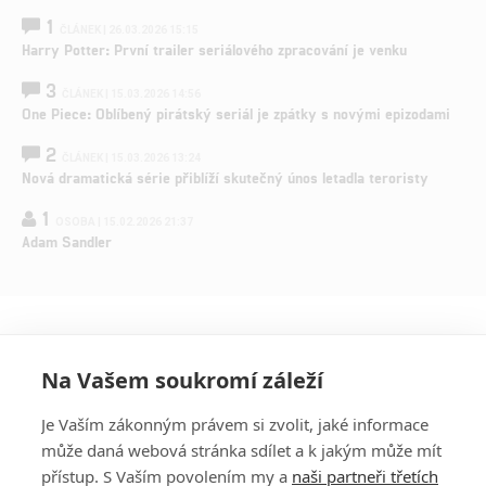
1
ČLÁNEK | 26.03.2026 15:15
Harry Potter: První trailer seriálového zpracování je venku
3
ČLÁNEK | 15.03.2026 14:56
One Piece: Oblíbený pirátský seriál je zpátky s novými epizodami
2
ČLÁNEK | 15.03.2026 13:24
Nová dramatická série přiblíží skutečný únos letadla teroristy
1
OSOBA | 15.02.2026 21:37
Adam Sandler
Na Vašem soukromí záleží
Je Vaším zákonným právem si zvolit, jaké informace
může daná webová stránka sdílet a k jakým může mít
přístup. S Vaším povolením my a
naši partneři třetích