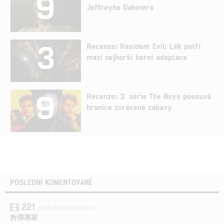
9
Jeffreyho Dahmera
3
Recenze: Resident Evil: Lék patří
mezi nejhorší herní adaptace
9
Recenze: 3. série The Boys posouvá
hranice zvrácené zábavy
POSLEDNÍ KOMENTOVANÉ
221
FILM | 22.04.2026 08:53
拆彈專家