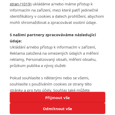
stran (1019)
ukládáme a/nebo máme přístup k
informacím na zařízení, mezi které patří jedinečné
DISKUZE
PŘIHLÁSIT
identifikátory v cookies a datech prohlížení, abychom
REGISTROVAT
mohli shromažďovat a zpracovávat osobní údaje.
Šéfredaktorkou webu je
Petr Slavík
, e-mail
serialy@fandimefilmu.cz
S našimi partnery zpracováváme následující
údaje:
Máte-li zájem o inzerci na našem webu napište nám na e-mail
studio@koncal.com
Ukládání a/nebo přístup k informacím v zařízení,
Reklama založená na omezených údajích a měření
Ochrana osobních údajů
|
Zásady používání cookies
|
Pravidla webu
|
reklamy, Personalizovaný obsah, měření obsahu,
Upravit nastavení soukromí
průzkum publika a vývoj služeb
Pokud souhlasíte s některými nebo se všemi,
souhlasíte s používáním cookies ze strany této
stránky a pro tyto účely. Souhlas také můžete
Tato stránka používá soubory cookies.
odmítnout, ale v takovém případě vám na stránce
Přijmout vše
© 2016 – 2026 FandimeSerialum.cz / All rights reserved /
Více informací
nebudou k dispozici některé personalizované funkce.
Provozovatel webu je Koncal studio s.r.o.
Odmítnout vše
Vaše volby souhlasu se budou vztahovat pouze na
Rozumím
tuto webovou stránku. Vaše nastavení a odvolání