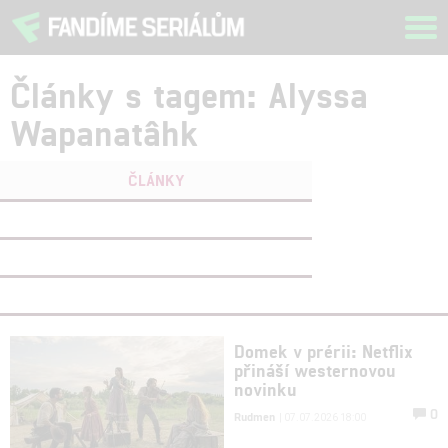
Tog
navi
Články s tagem: Alyssa
Wapanatâhk
ČLÁNKY
FILMY
(0)
OSOBY
(0)
VIDEA
(0)
Domek v prérii: Netflix
přináší westernovou
novinku
0
Rudmen
| 07.07.2026 18:00