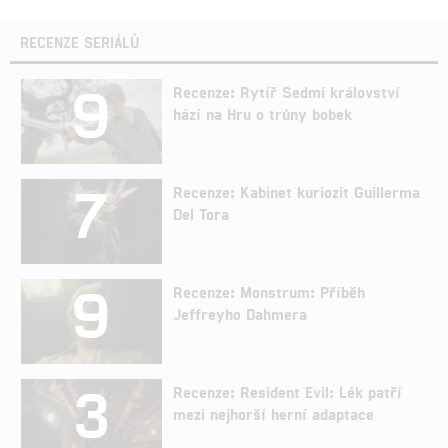
RECENZE SERIÁLŮ
9
Recenze: Rytíř Sedmi království
hází na Hru o trůny bobek
7
Recenze: Kabinet kuriozit Guillerma
Del Tora
9
Recenze: Monstrum: Příběh
Jeffreyho Dahmera
3
Recenze: Resident Evil: Lék patří
mezi nejhorší herní adaptace