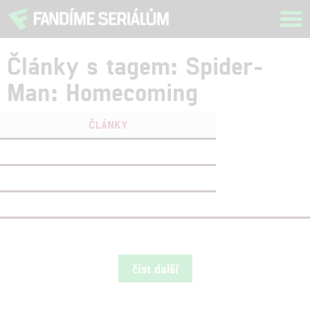
Tog
navi
Články s tagem: Spider-
Man: Homecoming
ČLÁNKY
FILMY
(1)
OSOBY
(0)
VIDEA
(4)
číst další