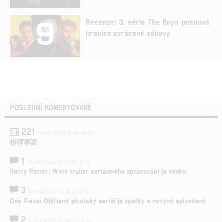
9
Recenze: 3. série The Boys posouvá
hranice zvrácené zábavy
POSLEDNÍ KOMENTOVANÉ
221
FILM | 22.04.2026 08:53
拆彈專家
1
ČLÁNEK | 26.03.2026 15:15
Harry Potter: První trailer seriálového zpracování je venku
3
ČLÁNEK | 15.03.2026 14:56
One Piece: Oblíbený pirátský seriál je zpátky s novými epizodami
2
ČLÁNEK | 15.03.2026 13:24