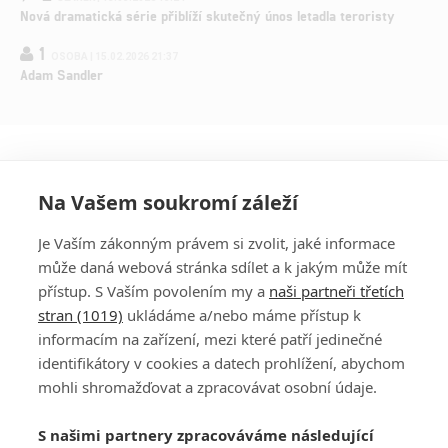
Nová dramatická série přiblíží skutečný únos letadla teroristy
1
OSOBA | 15.02.2026 21:37
Adam Sandler
Na Vašem soukromí záleží
Je Vaším zákonným právem si zvolit, jaké informace
může daná webová stránka sdílet a k jakým může mít
přístup. S Vaším povolením my a
naši partneři třetích
stran (1019)
ukládáme a/nebo máme přístup k
informacím na zařízení, mezi které patří jedinečné
DISKUZE
PŘIHLÁSIT
identifikátory v cookies a datech prohlížení, abychom
REGISTROVAT
mohli shromažďovat a zpracovávat osobní údaje.
Šéfredaktorkou webu je
Petr Slavík
, e-mail
serialy@fandimefilmu.cz
S našimi partnery zpracováváme následující