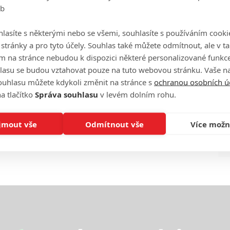
eb
Ha
je
lasíte s některými nebo se všemi, souhlasíte s používáním cooki
o stránky a pro tyto účely. Souhlas také můžete odmítnout, ale v 
On
m na stránce nebudou k dispozici některé personalizované funkce
n
lasu se budou vztahovat pouze na tuto webovou stránku. Vaše na
ouhlasu můžete kdykoli změnit na stránce s
ochranou osobních ú
No
a tlačítko
Správa souhlasu
v levém dolním rohu.
le
jmout vše
Odmítnout vše
Více možn
A