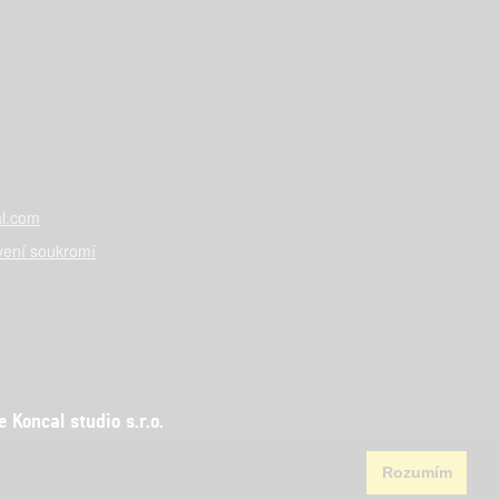
l.com
vení soukromí
Koncal studio s.r.o.
Rozumím
aha 5