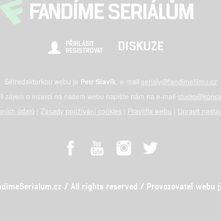
DISKUZE
PŘIHLÁSIT
REGISTROVAT
Šéfredaktorkou webu je
Petr Slavík
, e-mail
serialy@fandimefilmu.cz
li zájem o inzerci na našem webu napište nám na e-mail
studio@konca
ních údajů
|
Zásady používání cookies
|
Pravidla webu
|
Upravit nasta
meSerialum.cz / All rights reserved / Provozovatel webu je 
al studio s.r.o., IČO: 03604071, Lýskova 2073/57, Stodůlky, 155 00, Pr