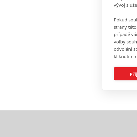
vývoj služ
Pokud souh
strany tét
případě vá
volby souh
odvolání s
kliknutím n
Při