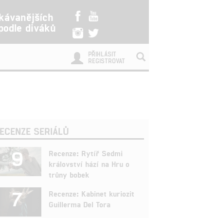
kávanějších
 podle diváků
PŘIHLÁSIT
REGISTROVAT
ECENZE SERIÁLŮ
9
Recenze: Rytíř Sedmi
království hází na Hru o
trůny bobek
7
Recenze: Kabinet kuriozit
Guillerma Del Tora