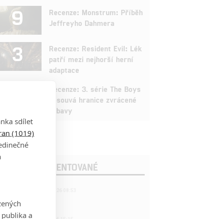
9
Recenze: Monstrum: Příběh
Jeffreyho Dahmera
3
Recenze: Resident Evil: Lék
patří mezi nejhorší herní
adaptace
9
Recenze: 3. série The Boys
posouvá hranice zvrácené
zábavy
nka sdílet
tran (1019)
jedinečné
a
OSLEDNÍ KOMENTOVANÉ
221
FILM | 22.04.2026 08:53
拆彈專家
zených
 publika a
1