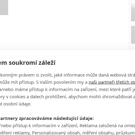
m soukromí záleží
ákonným právem si zvolit, jaké informace může daná webová strá
může mít přístup. S Vaším povolením my a
naši partneři třetích s
/nebo máme přístup k informacím na zařízení, mezi které patří 
tory v cookies a datech prohlížení, abychom mohli shromažďovat 
P
t osobní údaje.
partnery zpracováváme následující údaje:
/nebo přístup k informacím v zařízení, Reklama založená na ome
měření reklamy, Personalizovaný obsah, měření obsahu, průzkum