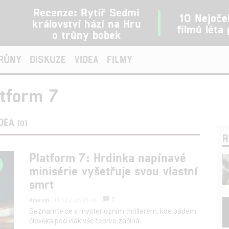
Recenze: Rytíř Sedmi
10 Nejoče
království hází na Hru
filmů léta
o trůny bobek
TRŮNY
DISKUZE
VIDEA
FILMY
atform 7
IDEA
(0)
R
Platform 7: Hrdinka napínavé
minisérie vyšetřuje svou vlastní
smrt
1
Anarvin
| 11.12.2023 23:00
Seznamte se s mysteriózním thrillerem, kde pádem
člověka pod vlak vše teprve začíná.