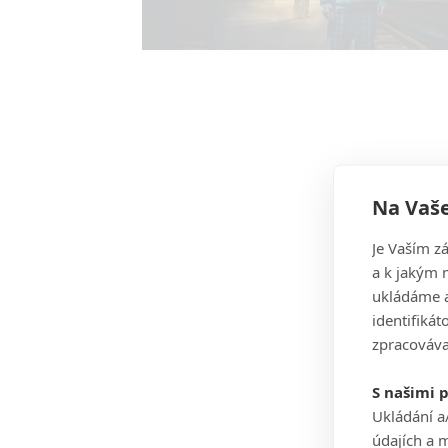
Na Vaše
Je Vaším z
a k jakým 
ukládáme a
identifiká
zpracováva
S našimi 
Ukládání a
údajích a 