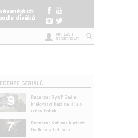
kávanějších
 podle diváků
PŘIHLÁSIT
REGISTROVAT
ECENZE SERIÁLŮ
9
Recenze: Rytíř Sedmi
království hází na Hru o
trůny bobek
7
Recenze: Kabinet kuriozit
Guillerma Del Tora