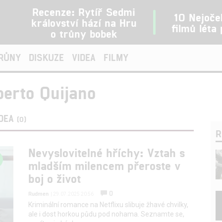
Recenze: Rytíř Sedmi
10 Nejoče
království hází na Hru
filmů léta
o trůny bobek
TRŮNY
DISKUZE
VIDEA
FILMY
erto Quijano
IDEA
(0)
R
Nevyslovitelné hříchy: Vztah s
mladším milencem přeroste v
boj o život
0
Rudmen
| 29.07.2025 20:56
Kriminální romance na Netflixu slibuje žhavé chvilky,
ale i dost horkou půdu pod nohama. Seznamte se,