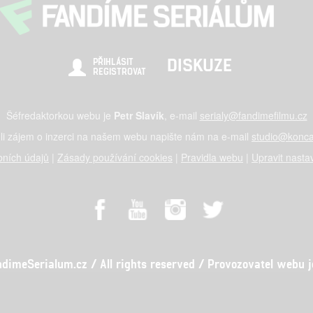
DISKUZE
PŘIHLÁSIT
REGISTROVAT
Šéfredaktorkou webu je
Petr Slavík
, e-mail
serialy@fandimefilmu.cz
li zájem o inzerci na našem webu napište nám na e-mail
studio@konca
ních údajů
|
Zásady používání cookies
|
Pravidla webu
|
Upravit nasta
meSerialum.cz / All rights reserved / Provozovatel webu je 
al studio s.r.o., IČO: 03604071, Lýskova 2073/57, Stodůlky, 155 00, Pr