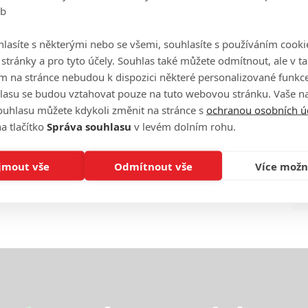
eb
Ha
je
lasíte s některými nebo se všemi, souhlasíte s používáním cooki
o stránky a pro tyto účely. Souhlas také můžete odmítnout, ale v 
On
m na stránce nebudou k dispozici některé personalizované funkce
n
lasu se budou vztahovat pouze na tuto webovou stránku. Vaše na
ouhlasu můžete kdykoli změnit na stránce s
ochranou osobních ú
No
a tlačítko
Správa souhlasu
v levém dolním rohu.
le
jmout vše
Odmítnout vše
Více možn
A