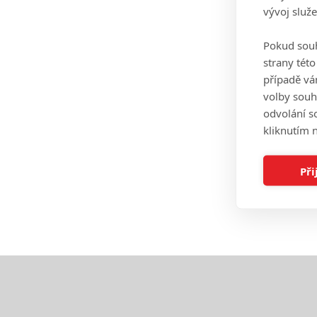
vývoj služ
Pokud souh
strany tét
případě vá
volby souh
odvolání s
kliknutím n
Při