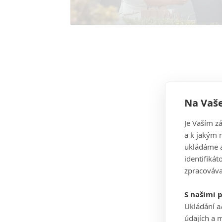
Na Vaše
Je Vaším z
a k jakým 
ukládáme a
identifiká
zpracováva
S našimi 
Ukládání a
údajích a 