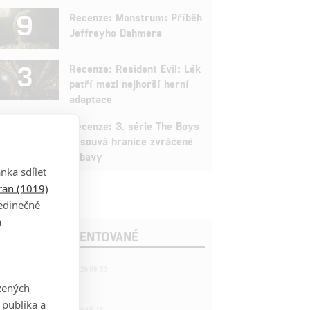
9
Recenze: Monstrum: Příběh
Jeffreyho Dahmera
3
Recenze: Resident Evil: Lék
patří mezi nejhorší herní
adaptace
9
Recenze: 3. série The Boys
posouvá hranice zvrácené
zábavy
nka sdílet
tran (1019)
jedinečné
a
OSLEDNÍ KOMENTOVANÉ
221
FILM | 22.04.2026 08:53
拆彈專家
zených
 publika a
1