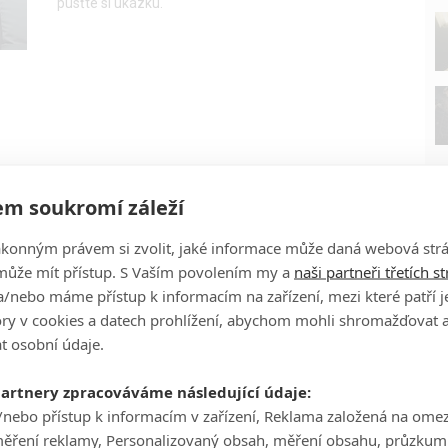
pusťte si ukázku.
m soukromí záleží
ákonným právem si zvolit, jaké informace může daná webová strá
může mít přístup. S Vaším povolením my a
naši partneři třetích s
/nebo máme přístup k informacím na zařízení, mezi které patří 
tory v cookies a datech prohlížení, abychom mohli shromažďovat 
P
t osobní údaje.
partnery zpracováváme následující údaje:
/nebo přístup k informacím v zařízení, Reklama založená na ome
měření reklamy, Personalizovaný obsah, měření obsahu, průzkum