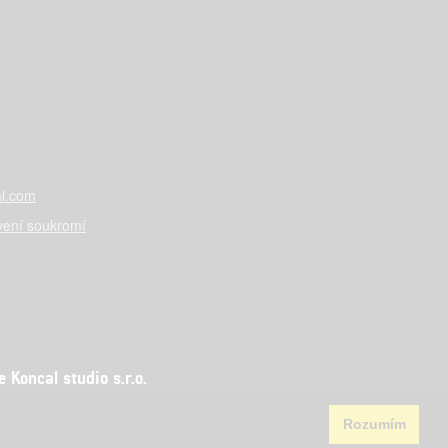
l.com
vení soukromí
Koncal studio s.r.o.
Rozumím
aha 5