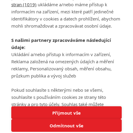
stran (1019)
ukládáme a/nebo máme přístup k
informacím na zařízení, mezi které patří jedinečné
DISKUZE
PŘIHLÁSIT
identifikátory v cookies a datech prohlížení, abychom
REGISTROVAT
mohli shromažďovat a zpracovávat osobní údaje.
Šéfredaktorkou webu je
Petr Slavík
, e-mail
serialy@fandimefilmu.cz
S našimi partnery zpracováváme následující
údaje:
Máte-li zájem o inzerci na našem webu napište nám na e-mail
studio@koncal.com
Ukládání a/nebo přístup k informacím v zařízení,
Reklama založená na omezených údajích a měření
Ochrana osobních údajů
|
Zásady používání cookies
|
Pravidla webu
|
reklamy, Personalizovaný obsah, měření obsahu,
Upravit nastavení soukromí
průzkum publika a vývoj služeb
Pokud souhlasíte s některými nebo se všemi,
souhlasíte s používáním cookies ze strany této
stránky a pro tyto účely. Souhlas také můžete
Tato stránka používá soubory cookies.
odmítnout, ale v takovém případě vám na stránce
Přijmout vše
© 2016 – 2026 FandimeSerialum.cz / All rights reserved /
Více informací
nebudou k dispozici některé personalizované funkce.
Provozovatel webu je Koncal studio s.r.o.
Odmítnout vše
Vaše volby souhlasu se budou vztahovat pouze na
Rozumím
tuto webovou stránku. Vaše nastavení a odvolání