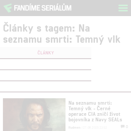
Tog
navi
Články s tagem: Na
seznamu smrti: Temný vlk
ČLÁNKY
FILMY
(0)
OSOBY
(0)
VIDEA
(0)
Na seznamu smrti:
Temný vlk - Černé
operace CIA zničí život
bojovníka z Navy SEALs
0
Rudmen
| 27.08.2025 23:52