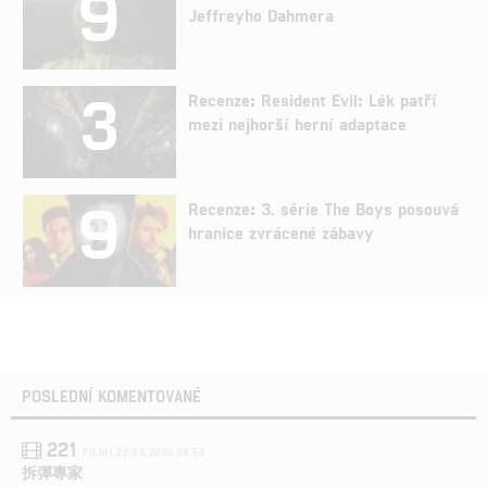
9
Jeffreyho Dahmera
3
Recenze: Resident Evil: Lék patří
mezi nejhorší herní adaptace
9
Recenze: 3. série The Boys posouvá
hranice zvrácené zábavy
POSLEDNÍ KOMENTOVANÉ
221
FILM | 22.04.2026 08:53
拆彈專家