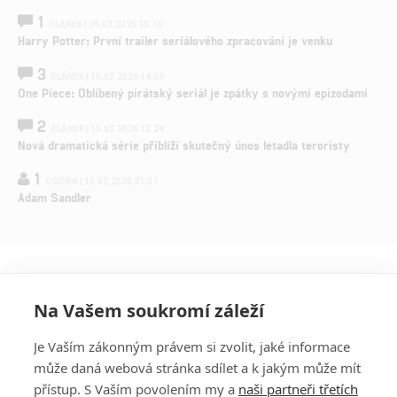
1
ČLÁNEK | 26.03.2026 15:15
Harry Potter: První trailer seriálového zpracování je venku
3
ČLÁNEK | 15.03.2026 14:56
One Piece: Oblíbený pirátský seriál je zpátky s novými epizodami
2
ČLÁNEK | 15.03.2026 13:24
Nová dramatická série přiblíží skutečný únos letadla teroristy
1
OSOBA | 15.02.2026 21:37
Adam Sandler
Na Vašem soukromí záleží
Je Vaším zákonným právem si zvolit, jaké informace
může daná webová stránka sdílet a k jakým může mít
přístup. S Vaším povolením my a
naši partneři třetích