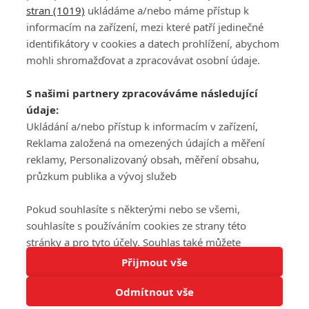
stran (1019)
ukládáme a/nebo máme přístup k
informacím na zařízení, mezi které patří jedinečné
DISKUZE
PŘIHLÁSIT
identifikátory v cookies a datech prohlížení, abychom
REGISTROVAT
mohli shromažďovat a zpracovávat osobní údaje.
Šéfredaktorkou webu je
Petr Slavík
, e-mail
serialy@fandimefilmu.cz
S našimi partnery zpracováváme následující
údaje:
Máte-li zájem o inzerci na našem webu napište nám na e-mail
studio@koncal.com
Ukládání a/nebo přístup k informacím v zařízení,
Reklama založená na omezených údajích a měření
Ochrana osobních údajů
|
Zásady používání cookies
|
Pravidla webu
|
reklamy, Personalizovaný obsah, měření obsahu,
Upravit nastavení soukromí
průzkum publika a vývoj služeb
Pokud souhlasíte s některými nebo se všemi,
souhlasíte s používáním cookies ze strany této
stránky a pro tyto účely. Souhlas také můžete
Tato stránka používá soubory cookies.
odmítnout, ale v takovém případě vám na stránce
Přijmout vše
© 2016 – 2026 FandimeSerialum.cz / All rights reserved /
Více informací
nebudou k dispozici některé personalizované funkce.
Provozovatel webu je Koncal studio s.r.o.
Odmítnout vše
Vaše volby souhlasu se budou vztahovat pouze na
Rozumím
tuto webovou stránku. Vaše nastavení a odvolání