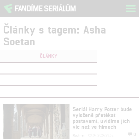
Tog
navi
Články s tagem: Asha
Soetan
ČLÁNKY
FILMY
(0)
OSOBY
(0)
VIDEA
(0)
Seriál Harry Potter bude
vyloženě přetékat
postavami, uvidíme jich
víc než ve filmech
0
Rudmen
| 03.07.2026 23:52