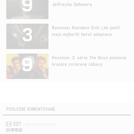
9
Jeffreyho Dahmera
3
Recenze: Resident Evil: Lék patří
mezi nejhorší herní adaptace
9
Recenze: 3. série The Boys posouvá
hranice zvrácené zábavy
POSLEDNÍ KOMENTOVANÉ
221
FILM | 22.04.2026 08:53
拆彈專家