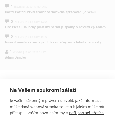
1
ČLÁNEK | 26.03.2026 15:15
Harry Potter: První trailer seriálového zpracování je venku
3
ČLÁNEK | 15.03.2026 14:56
One Piece: Oblíbený pirátský seriál je zpátky s novými epizodami
2
ČLÁNEK | 15.03.2026 13:24
Nová dramatická série přiblíží skutečný únos letadla teroristy
1
OSOBA | 15.02.2026 21:37
Adam Sandler
Na Vašem soukromí záleží
Je Vaším zákonným právem si zvolit, jaké informace
může daná webová stránka sdílet a k jakým může mít
přístup. S Vaším povolením my a
naši partneři třetích