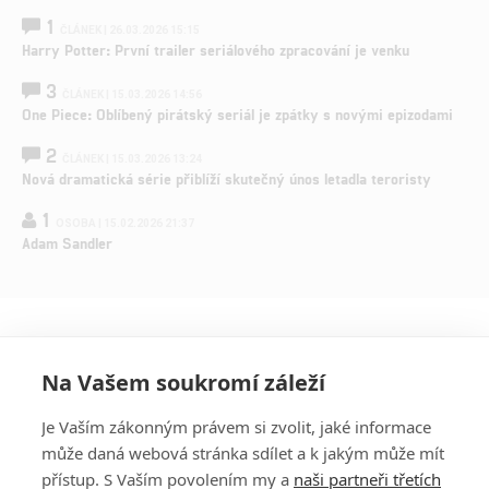
1
ČLÁNEK | 26.03.2026 15:15
Harry Potter: První trailer seriálového zpracování je venku
3
ČLÁNEK | 15.03.2026 14:56
One Piece: Oblíbený pirátský seriál je zpátky s novými epizodami
2
ČLÁNEK | 15.03.2026 13:24
Nová dramatická série přiblíží skutečný únos letadla teroristy
1
OSOBA | 15.02.2026 21:37
Adam Sandler
Na Vašem soukromí záleží
Je Vaším zákonným právem si zvolit, jaké informace
může daná webová stránka sdílet a k jakým může mít
přístup. S Vaším povolením my a
naši partneři třetích