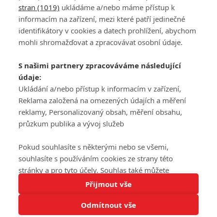
stran (1019)
ukládáme a/nebo máme přístup k
informacím na zařízení, mezi které patří jedinečné
DISKUZE
PŘIHLÁSIT
identifikátory v cookies a datech prohlížení, abychom
REGISTROVAT
mohli shromažďovat a zpracovávat osobní údaje.
Šéfredaktorkou webu je
Petr Slavík
, e-mail
serialy@fandimefilmu.cz
S našimi partnery zpracováváme následující
údaje:
Máte-li zájem o inzerci na našem webu napište nám na e-mail
studio@koncal.com
Ukládání a/nebo přístup k informacím v zařízení,
Reklama založená na omezených údajích a měření
Ochrana osobních údajů
|
Zásady používání cookies
|
Pravidla webu
|
reklamy, Personalizovaný obsah, měření obsahu,
Upravit nastavení soukromí
průzkum publika a vývoj služeb
Pokud souhlasíte s některými nebo se všemi,
souhlasíte s používáním cookies ze strany této
stránky a pro tyto účely. Souhlas také můžete
Tato stránka používá soubory cookies.
odmítnout, ale v takovém případě vám na stránce
Přijmout vše
© 2016 – 2026 FandimeSerialum.cz / All rights reserved /
Více informací
nebudou k dispozici některé personalizované funkce.
Provozovatel webu je Koncal studio s.r.o.
Odmítnout vše
Vaše volby souhlasu se budou vztahovat pouze na
Rozumím
tuto webovou stránku. Vaše nastavení a odvolání