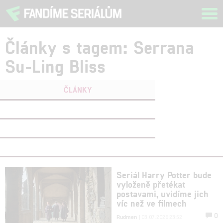
Tog
navi
Články s tagem: Serrana
Su-Ling Bliss
ČLÁNKY
FILMY
(0)
OSOBY
(0)
VIDEA
(0)
Seriál Harry Potter bude
vyloženě přetékat
postavami, uvidíme jich
víc než ve filmech
0
Rudmen
| 03.07.2026 23:52