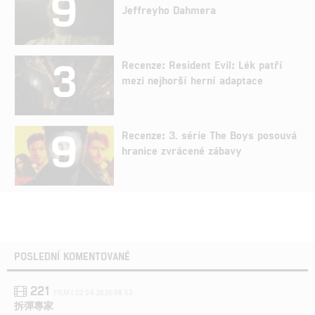
9
Jeffreyho Dahmera
3
Recenze: Resident Evil: Lék patří
mezi nejhorší herní adaptace
9
Recenze: 3. série The Boys posouvá
hranice zvrácené zábavy
POSLEDNÍ KOMENTOVANÉ
221
FILM | 22.04.2026 08:53
拆彈專家