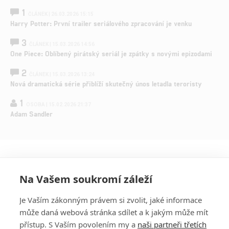
1
ČLÁNEK | 26.03.2026 15:15
Harry Potter: První trailer seriálového zpracování je venku
3
ČLÁNEK | 15.03.2026 14:56
One Piece: Oblíbený pirátský seriál je zpátky s novými epizodami
2
ČLÁNEK | 15.03.2026 13:24
Nová dramatická série přiblíží skutečný únos letadla teroristy
1
OSOBA | 15.02.2026 21:37
Adam Sandler
Na Vašem soukromí záleží
Je Vaším zákonným právem si zvolit, jaké informace
může daná webová stránka sdílet a k jakým může mít
přístup. S Vaším povolením my a
naši partneři třetích