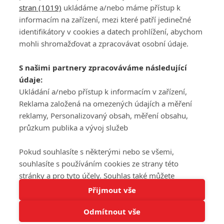
stran (1019)
ukládáme a/nebo máme přístup k
informacím na zařízení, mezi které patří jedinečné
DISKUZE
PŘIHLÁSIT
identifikátory v cookies a datech prohlížení, abychom
REGISTROVAT
mohli shromažďovat a zpracovávat osobní údaje.
Šéfredaktorkou webu je
Petr Slavík
, e-mail
serialy@fandimefilmu.cz
S našimi partnery zpracováváme následující
údaje:
Máte-li zájem o inzerci na našem webu napište nám na e-mail
studio@koncal.com
Ukládání a/nebo přístup k informacím v zařízení,
Reklama založená na omezených údajích a měření
Ochrana osobních údajů
|
Zásady používání cookies
|
Pravidla webu
|
reklamy, Personalizovaný obsah, měření obsahu,
Upravit nastavení soukromí
průzkum publika a vývoj služeb
Pokud souhlasíte s některými nebo se všemi,
souhlasíte s používáním cookies ze strany této
stránky a pro tyto účely. Souhlas také můžete
Tato stránka používá soubory cookies.
odmítnout, ale v takovém případě vám na stránce
Přijmout vše
© 2016 – 2026 FandimeSerialum.cz / All rights reserved /
Více informací
nebudou k dispozici některé personalizované funkce.
Provozovatel webu je Koncal studio s.r.o.
Odmítnout vše
Vaše volby souhlasu se budou vztahovat pouze na
Rozumím
tuto webovou stránku. Vaše nastavení a odvolání