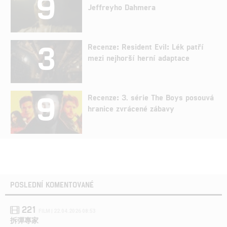
9
Jeffreyho Dahmera
3
Recenze: Resident Evil: Lék patří
mezi nejhorší herní adaptace
9
Recenze: 3. série The Boys posouvá
hranice zvrácené zábavy
POSLEDNÍ KOMENTOVANÉ
221
FILM | 22.04.2026 08:53
拆彈專家