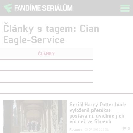
Tog
navi
Články s tagem: Cian
Eagle-Service
ČLÁNKY
FILMY
(0)
OSOBY
(0)
VIDEA
(0)
Seriál Harry Potter bude
vyloženě přetékat
postavami, uvidíme jich
víc než ve filmech
0
Rudmen
| 03.07.2026 23:52