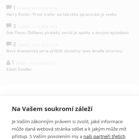
1
ČLÁNEK | 26.03.2026 15:15
Harry Potter: První trailer seriálového zpracování je venku
3
ČLÁNEK | 15.03.2026 14:56
One Piece: Oblíbený pirátský seriál je zpátky s novými epizodami
2
ČLÁNEK | 15.03.2026 13:24
Nová dramatická série přiblíží skutečný únos letadla teroristy
1
OSOBA | 15.02.2026 21:37
Adam Sandler
Na Vašem soukromí záleží
Je Vaším zákonným právem si zvolit, jaké informace
může daná webová stránka sdílet a k jakým může mít
přístup. S Vaším povolením my a
naši partneři třetích