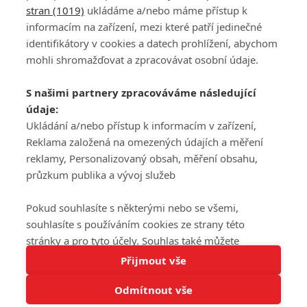
stran (1019)
ukládáme a/nebo máme přístup k
informacím na zařízení, mezi které patří jedinečné
DISKUZE
PŘIHLÁSIT
identifikátory v cookies a datech prohlížení, abychom
REGISTROVAT
mohli shromažďovat a zpracovávat osobní údaje.
Šéfredaktorkou webu je
Petr Slavík
, e-mail
serialy@fandimefilmu.cz
S našimi partnery zpracováváme následující
údaje:
Máte-li zájem o inzerci na našem webu napište nám na e-mail
studio@koncal.com
Ukládání a/nebo přístup k informacím v zařízení,
Reklama založená na omezených údajích a měření
Ochrana osobních údajů
|
Zásady používání cookies
|
Pravidla webu
|
reklamy, Personalizovaný obsah, měření obsahu,
Upravit nastavení soukromí
průzkum publika a vývoj služeb
Pokud souhlasíte s některými nebo se všemi,
souhlasíte s používáním cookies ze strany této
stránky a pro tyto účely. Souhlas také můžete
Tato stránka používá soubory cookies.
odmítnout, ale v takovém případě vám na stránce
Přijmout vše
© 2016 – 2026 FandimeSerialum.cz / All rights reserved /
Více informací
nebudou k dispozici některé personalizované funkce.
Provozovatel webu je Koncal studio s.r.o.
Odmítnout vše
Vaše volby souhlasu se budou vztahovat pouze na
Rozumím
tuto webovou stránku. Vaše nastavení a odvolání