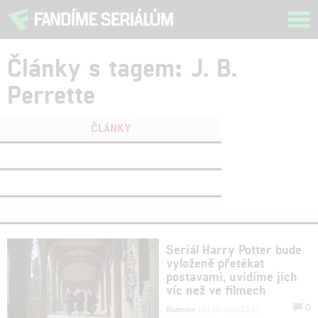
Tog
navi
Články s tagem: J. B.
Perrette
ČLÁNKY
FILMY
(0)
OSOBY
(0)
VIDEA
(0)
Seriál Harry Potter bude
vyloženě přetékat
postavami, uvidíme jich
víc než ve filmech
0
Rudmen
| 03.07.2026 23:52