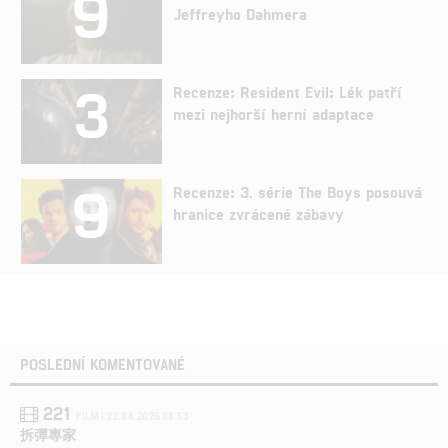
9
Jeffreyho Dahmera
3
Recenze: Resident Evil: Lék patří
mezi nejhorší herní adaptace
9
Recenze: 3. série The Boys posouvá
hranice zvrácené zábavy
POSLEDNÍ KOMENTOVANÉ
221
FILM | 22.04.2026 08:53
拆彈專家