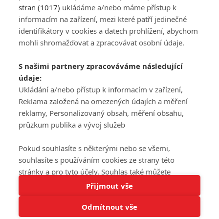
stran (1017)
ukládáme a/nebo máme přístup k
informacím na zařízení, mezi které patří jedinečné
DISKUZE
PŘIHLÁSIT
identifikátory v cookies a datech prohlížení, abychom
REGISTROVAT
mohli shromažďovat a zpracovávat osobní údaje.
Šéfredaktorkou webu je
Petr Slavík
, e-mail
serialy@fandimefilmu.cz
S našimi partnery zpracováváme následující
údaje:
Máte-li zájem o inzerci na našem webu napište nám na e-mail
studio@koncal.com
Ukládání a/nebo přístup k informacím v zařízení,
Reklama založená na omezených údajích a měření
Ochrana osobních údajů
|
Zásady používání cookies
|
Pravidla webu
|
reklamy, Personalizovaný obsah, měření obsahu,
Upravit nastavení soukromí
průzkum publika a vývoj služeb
Pokud souhlasíte s některými nebo se všemi,
souhlasíte s používáním cookies ze strany této
stránky a pro tyto účely. Souhlas také můžete
Tato stránka používá soubory cookies.
odmítnout, ale v takovém případě vám na stránce
Přijmout vše
© 2016 – 2026 FandimeSerialum.cz / All rights reserved /
Více informací
nebudou k dispozici některé personalizované funkce.
Provozovatel webu je Koncal studio s.r.o.
Odmítnout vše
Vaše volby souhlasu se budou vztahovat pouze na
Rozumím
tuto webovou stránku. Vaše nastavení a odvolání