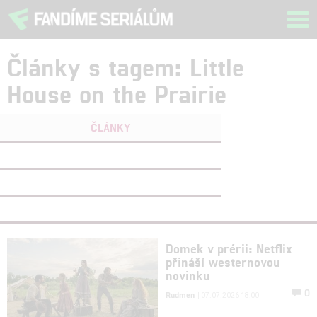
Tog
navi
Články s tagem: Little
House on the Prairie
ČLÁNKY
FILMY
(0)
OSOBY
(0)
VIDEA
(0)
Domek v prérii: Netflix
přináší westernovou
novinku
0
Rudmen
| 07.07.2026 18:00