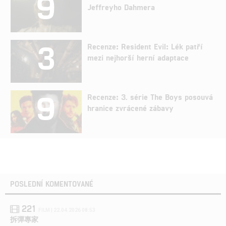
9
Jeffreyho Dahmera
3
Recenze: Resident Evil: Lék patří
mezi nejhorší herní adaptace
9
Recenze: 3. série The Boys posouvá
hranice zvrácené zábavy
POSLEDNÍ KOMENTOVANÉ
221
FILM | 22.04.2026 08:53
拆彈專家