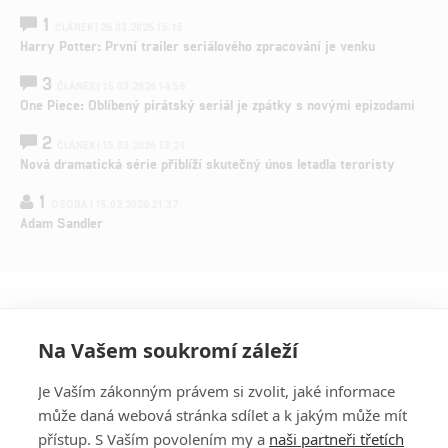
1
ČLÁNEK | 26.03.2026 15:15
Harry Potter: První trailer seriálového zpracování je venku
3
ČLÁNEK | 15.03.2026 14:56
One Piece: Oblíbený pirátský seriál je zpátky s novými epizodami
2
ČLÁNEK | 15.03.2026 13:24
Nová dramatická série přiblíží skutečný únos letadla teroristy
1
OSOBA | 15.02.2026 21:37
Adam Sandler
Na Vašem soukromí záleží
Je Vaším zákonným právem si zvolit, jaké informace
může daná webová stránka sdílet a k jakým může mít
přístup. S Vaším povolením my a
naši partneři třetích