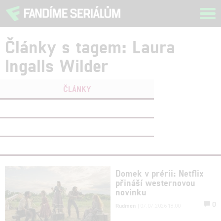
Tog
navi
Články s tagem: Laura
Ingalls Wilder
ČLÁNKY
FILMY
(0)
OSOBY
(0)
VIDEA
(0)
Domek v prérii: Netflix
přináší westernovou
novinku
0
Rudmen
| 07.07.2026 18:00