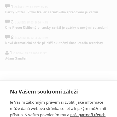
1
ČLÁNEK | 26.03.2026 15:15
Harry Potter: První trailer seriálového zpracování je venku
3
ČLÁNEK | 15.03.2026 14:56
One Piece: Oblíbený pirátský seriál je zpátky s novými epizodami
2
ČLÁNEK | 15.03.2026 13:24
Nová dramatická série přiblíží skutečný únos letadla teroristy
1
OSOBA | 15.02.2026 21:37
Adam Sandler
Na Vašem soukromí záleží
Je Vaším zákonným právem si zvolit, jaké informace
může daná webová stránka sdílet a k jakým může mít
přístup. S Vaším povolením my a
naši partneři třetích