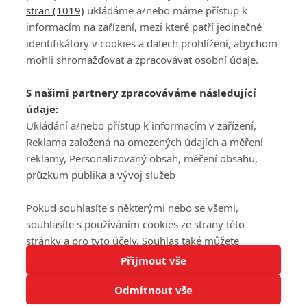
stran (1019)
ukládáme a/nebo máme přístup k
informacím na zařízení, mezi které patří jedinečné
DISKUZE
PŘIHLÁSIT
identifikátory v cookies a datech prohlížení, abychom
REGISTROVAT
mohli shromažďovat a zpracovávat osobní údaje.
Šéfredaktorkou webu je
Petr Slavík
, e-mail
serialy@fandimefilmu.cz
S našimi partnery zpracováváme následující
údaje:
Máte-li zájem o inzerci na našem webu napište nám na e-mail
studio@koncal.com
Ukládání a/nebo přístup k informacím v zařízení,
Reklama založená na omezených údajích a měření
Ochrana osobních údajů
|
Zásady používání cookies
|
Pravidla webu
|
reklamy, Personalizovaný obsah, měření obsahu,
Upravit nastavení soukromí
průzkum publika a vývoj služeb
Pokud souhlasíte s některými nebo se všemi,
souhlasíte s používáním cookies ze strany této
stránky a pro tyto účely. Souhlas také můžete
Tato stránka používá soubory cookies.
odmítnout, ale v takovém případě vám na stránce
Přijmout vše
© 2016 – 2026 FandimeSerialum.cz / All rights reserved /
Více informací
nebudou k dispozici některé personalizované funkce.
Provozovatel webu je Koncal studio s.r.o.
Odmítnout vše
Vaše volby souhlasu se budou vztahovat pouze na
Rozumím
tuto webovou stránku. Vaše nastavení a odvolání