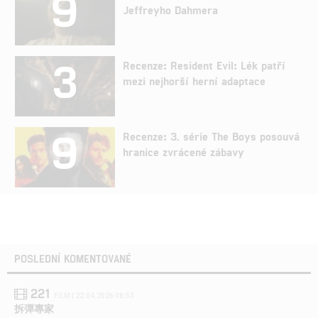
9
Jeffreyho Dahmera
3
Recenze: Resident Evil: Lék patří
mezi nejhorší herní adaptace
9
Recenze: 3. série The Boys posouvá
hranice zvrácené zábavy
POSLEDNÍ KOMENTOVANÉ
221
FILM | 22.04.2026 08:53
拆彈專家