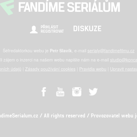
DISKUZE
PŘIHLÁSIT
REGISTROVAT
Šéfredaktorkou webu je
Petr Slavík
, e-mail
serialy@fandimefilmu.cz
li zájem o inzerci na našem webu napište nám na e-mail
studio@konca
ních údajů
|
Zásady používání cookies
|
Pravidla webu
|
Upravit nasta
meSerialum.cz / All rights reserved / Provozovatel webu je 
al studio s.r.o., IČO: 03604071, Lýskova 2073/57, Stodůlky, 155 00, Pr