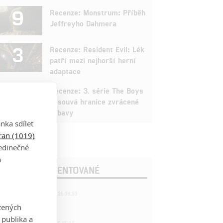
9
Recenze: Monstrum: Příběh
Jeffreyho Dahmera
3
Recenze: Resident Evil: Lék
patří mezi nejhorší herní
adaptace
9
Recenze: 3. série The Boys
posouvá hranice zvrácené
zábavy
nka sdílet
tran (1019)
jedinečné
a
OSLEDNÍ KOMENTOVANÉ
221
FILM | 22.04.2026 08:53
拆彈專家
zených
 publika a
1