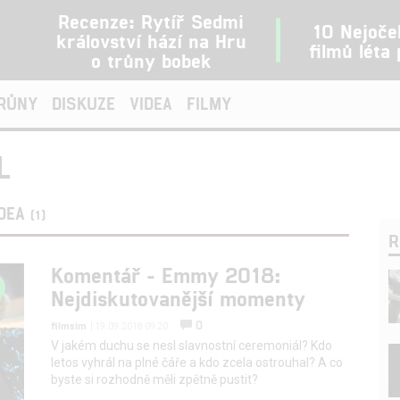
Recenze: Rytíř Sedmi
10 Nejoče
království hází na Hru
filmů léta
o trůny bobek
TRŮNY
DISKUZE
VIDEA
FILMY
L
IDEA
(1)
R
Komentář - Emmy 2018:
Nejdiskutovanější momenty
0
filmsim
| 19.09.2018 09:20
V jakém duchu se nesl slavnostní ceremoniál? Kdo
letos vyhrál na plné čáře a kdo zcela ostrouhal? A co
byste si rozhodně měli zpětně pustit?