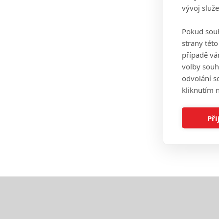
vývoj služ
Pokud souh
strany tét
případě vá
volby souh
odvolání s
kliknutím n
Při