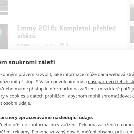
Emmy 2018: Kompletní přehled
vítězů
0
filmsim
| 18.09.2018 09:33
Jaké seriály získaly nejprestižnější televizní
ceny Emmy?
m soukromí záleží
ákonným právem si zvolit, jaké informace může daná webová strá
může mít přístup. S Vaším povolením my a
naši partneři třetích s
/nebo máme přístup k informacím na zařízení, mezi které patří 
tory v cookies a datech prohlížení, abychom mohli shromažďovat 
P
t osobní údaje.
partnery zpracováváme následující údaje:
/nebo přístup k informacím v zařízení, Reklama založená na ome
měření reklamy, Personalizovaný obsah, měření obsahu, průzkum