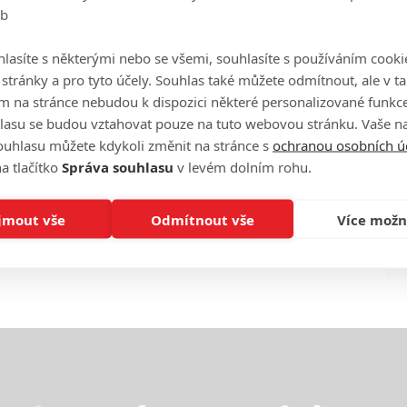
eb
Ha
je
lasíte s některými nebo se všemi, souhlasíte s používáním cooki
o stránky a pro tyto účely. Souhlas také můžete odmítnout, ale v 
On
m na stránce nebudou k dispozici některé personalizované funkce
n
lasu se budou vztahovat pouze na tuto webovou stránku. Vaše na
ouhlasu můžete kdykoli změnit na stránce s
ochranou osobních ú
No
a tlačítko
Správa souhlasu
v levém dolním rohu.
le
jmout vše
Odmítnout vše
Více možn
A