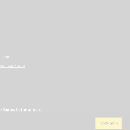
l.com
vení soukromí
Koncal studio s.r.o.
Rozumím
aha 5