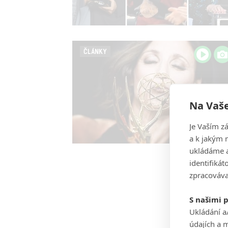
ČLÁNKY
Na Vaše
Je Vaším z
a k jakým 
ukládáme a
identifiká
zpracováva
S našimi 
Ukládání a
údajích a 