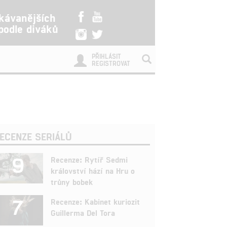
kávanějších
 podle diváků
PŘIHLÁSIT
REGISTROVAT
ECENZE SERIÁLŮ
9
Recenze: Rytíř Sedmi
království hází na Hru o
trůny bobek
7
Recenze: Kabinet kuriozit
Guillerma Del Tora