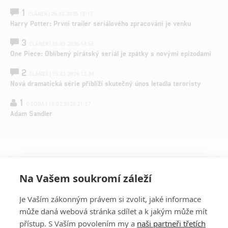
1
ČLÁNEK | 26.03.2026 15:15
Harry Potter: První trailer seriálového zpracování je venku
3
ČLÁNEK | 15.03.2026 14:56
One Piece: Oblíbený pirátský seriál je zpátky s novými epizodami
2
ČLÁNEK | 15.03.2026 13:24
Nová dramatická série přiblíží skutečný únos letadla teroristy
1
OSOBA | 15.02.2026 21:37
Adam Sandler
Na Vašem soukromí záleží
Je Vaším zákonným právem si zvolit, jaké informace
může daná webová stránka sdílet a k jakým může mít
přístup. S Vaším povolením my a
naši partneři třetích