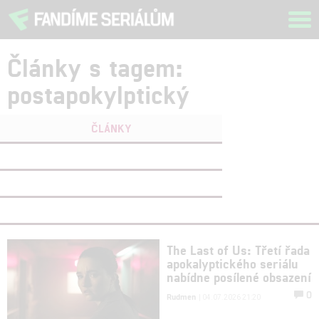
Tog
navi
Články s tagem:
postapokylptický
ČLÁNKY
FILMY
(0)
OSOBY
(0)
VIDEA
(0)
The Last of Us: Třetí řada
apokalyptického seriálu
nabídne posílené obsazení
0
Rudmen
| 04.07.2026 21:20