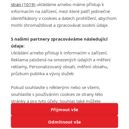
stran (1019)
ukládáme a/nebo máme přístup k
informacím na zařízení, mezi které patří jedinečné
DISKUZE
PŘIHLÁSIT
identifikátory v cookies a datech prohlížení, abychom
REGISTROVAT
mohli shromažďovat a zpracovávat osobní údaje.
Šéfredaktorkou webu je
Petr Slavík
, e-mail
serialy@fandimefilmu.cz
S našimi partnery zpracováváme následující
údaje:
Máte-li zájem o inzerci na našem webu napište nám na e-mail
studio@koncal.com
Ukládání a/nebo přístup k informacím v zařízení,
Reklama založená na omezených údajích a měření
Ochrana osobních údajů
|
Zásady používání cookies
|
Pravidla webu
|
reklamy, Personalizovaný obsah, měření obsahu,
Upravit nastavení soukromí
průzkum publika a vývoj služeb
Pokud souhlasíte s některými nebo se všemi,
souhlasíte s používáním cookies ze strany této
stránky a pro tyto účely. Souhlas také můžete
Tato stránka používá soubory cookies.
odmítnout, ale v takovém případě vám na stránce
Přijmout vše
© 2016 – 2026 FandimeSerialum.cz / All rights reserved /
Více informací
nebudou k dispozici některé personalizované funkce.
Provozovatel webu je Koncal studio s.r.o.
Odmítnout vše
Vaše volby souhlasu se budou vztahovat pouze na
Rozumím
tuto webovou stránku. Vaše nastavení a odvolání