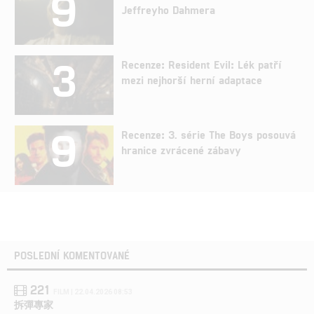
9
Jeffreyho Dahmera
3
Recenze: Resident Evil: Lék patří
mezi nejhorší herní adaptace
9
Recenze: 3. série The Boys posouvá
hranice zvrácené zábavy
POSLEDNÍ KOMENTOVANÉ
221
FILM | 22.04.2026 08:53
拆彈專家