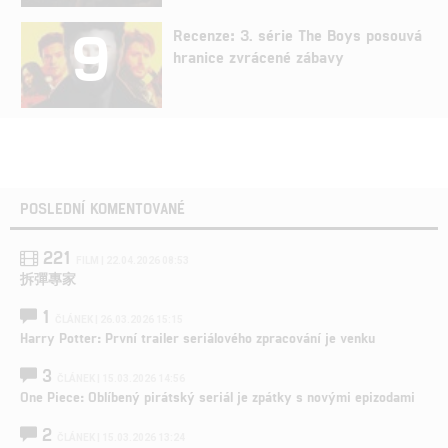
9
Recenze: 3. série The Boys posouvá
hranice zvrácené zábavy
POSLEDNÍ KOMENTOVANÉ
221
FILM | 22.04.2026 08:53
拆彈專家
1
ČLÁNEK | 26.03.2026 15:15
Harry Potter: První trailer seriálového zpracování je venku
3
ČLÁNEK | 15.03.2026 14:56
One Piece: Oblíbený pirátský seriál je zpátky s novými epizodami
2
ČLÁNEK | 15.03.2026 13:24