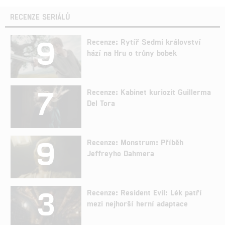
RECENZE SERIÁLŮ
9
Recenze: Rytíř Sedmi království
hází na Hru o trůny bobek
7
Recenze: Kabinet kuriozit Guillerma
Del Tora
9
Recenze: Monstrum: Příběh
Jeffreyho Dahmera
3
Recenze: Resident Evil: Lék patří
mezi nejhorší herní adaptace