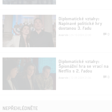
Diplomatické vztahy:
Napínavé politické hry
dostanou 3. řadu
0
Anarvin
| 26.10.2024 23:00
Diplomatické vztahy:
Špionážní hra se vrací na
Netflix s 2. řadou
0
Anarvin
| 12.09.2024 21:06
NEPŘEHLÉDNĚTE