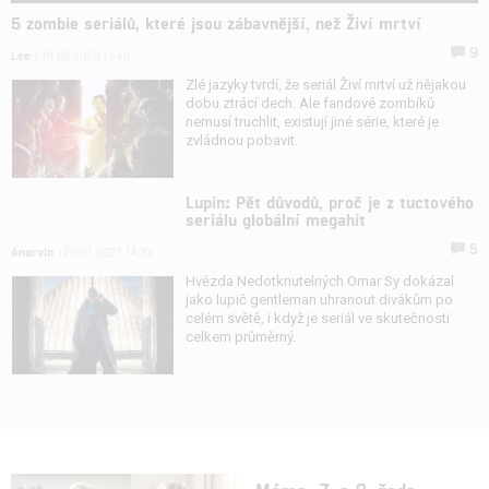
5 zombie seriálů, které jsou zábavnější, než Živí mrtví
9
Lee
| 18.03.2020 16:40
Zlé jazyky tvrdí, že seriál Živí mrtví už nějakou
dobu ztrácí dech. Ale fandové zombíků
nemusí truchlit, existují jiné série, které je
zvládnou pobavit.
Lupin: Pět důvodů, proč je z tuctového
seriálu globální megahit
5
Anarvin
| 20.01.2021 14:33
Hvězda Nedotknutelných Omar Sy dokázal
jako lupič gentleman uhranout divákům po
celém světě, i když je seriál ve skutečnosti
celkem průměrný.