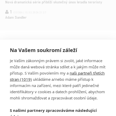
Nová dramatická série přiblíží skutečný únos letadla teroristy
1
OSOBA | 15.02.2026 21:37
Adam Sandler
Na Vašem soukromí záleží
Je Vaším zákonným právem si zvolit, jaké informace
může daná webová stránka sdílet a k jakým může mít
přístup. S Vaším povolením my a
naši partneři třetích
stran (1019)
ukládáme a/nebo máme přístup k
informacím na zařízení, mezi které patří jedinečné
DISKUZE
PŘIHLÁSIT
identifikátory v cookies a datech prohlížení, abychom
REGISTROVAT
mohli shromažďovat a zpracovávat osobní údaje.
Šéfredaktorkou webu je
Petr Slavík
, e-mail
serialy@fandimefilmu.cz
S našimi partnery zpracováváme následující