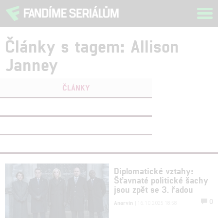
Tog
navi
Články s tagem: Allison
Janney
ČLÁNKY
FILMY
(0)
OSOBY
(0)
VIDEA
(0)
Diplomatické vztahy:
Šťavnaté politické šachy
jsou zpět se 3. řadou
0
Anarvin
| 16.10.2025 18:58