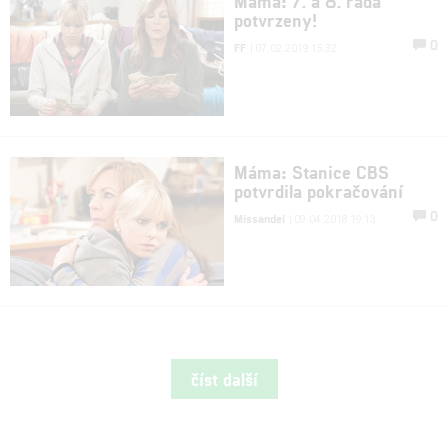
Máma: 7. a 8. řada
potvrzeny!
0
FF
| 07.02.2019 15:32
Máma: Stanice CBS
potvrdila pokračování
0
Missandei
| 09.04.2018 19:13
číst další