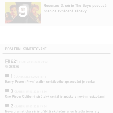
9
Recenze: 3. série The Boys posouvá
hranice zvrácené zábavy
POSLEDNÍ KOMENTOVANÉ
221
FILM | 22.04.2026 08:53
拆彈專家
1
ČLÁNEK | 26.03.2026 15:15
Harry Potter: První trailer seriálového zpracování je venku
3
ČLÁNEK | 15.03.2026 14:56
One Piece: Oblíbený pirátský seriál je zpátky s novými epizodami
2
ČLÁNEK | 15.03.2026 13:24
Nová dramatická série přiblíží skutečný únos letadla teroristy