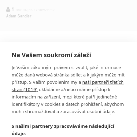
1
OSOBA | 15.02.2026 21:37
Adam Sandler
Na Vašem soukromí záleží
Je Vaším zákonným právem si zvolit, jaké informace
může daná webová stránka sdílet a k jakým může mít
přístup. S Vaším povolením my a
naši partneři třetích
stran (1019)
ukládáme a/nebo máme přístup k
informacím na zařízení, mezi které patří jedinečné
DISKUZE
PŘIHLÁSIT
identifikátory v cookies a datech prohlížení, abychom
REGISTROVAT
mohli shromažďovat a zpracovávat osobní údaje.
Šéfredaktorkou webu je
Petr Slavík
, e-mail
serialy@fandimefilmu.cz
S našimi partnery zpracováváme následující
údaje:
Máte-li zájem o inzerci na našem webu napište nám na e-mail