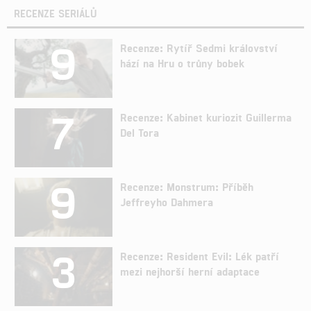
RECENZE SERIÁLŮ
9
Recenze: Rytíř Sedmi království
hází na Hru o trůny bobek
7
Recenze: Kabinet kuriozit Guillerma
Del Tora
9
Recenze: Monstrum: Příběh
Jeffreyho Dahmera
3
Recenze: Resident Evil: Lék patří
mezi nejhorší herní adaptace