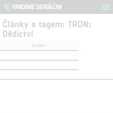
Tog
navi
Články s tagem: TRON:
Dědictví
ČLÁNKY
FILMY
(1)
OSOBY
(0)
VIDEA
(0)