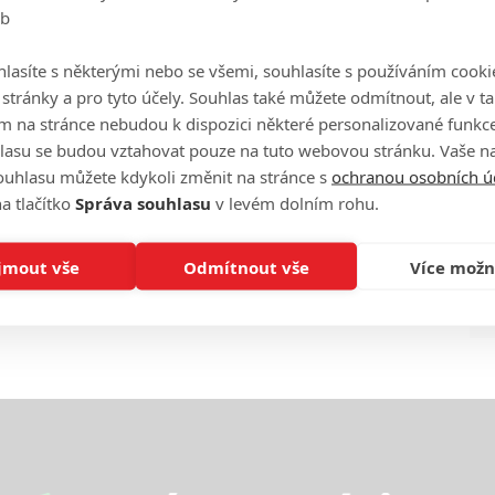
eb
Ha
je
lasíte s některými nebo se všemi, souhlasíte s používáním cooki
o stránky a pro tyto účely. Souhlas také můžete odmítnout, ale v 
On
m na stránce nebudou k dispozici některé personalizované funkce
n
lasu se budou vztahovat pouze na tuto webovou stránku. Vaše na
ouhlasu můžete kdykoli změnit na stránce s
ochranou osobních ú
No
a tlačítko
Správa souhlasu
v levém dolním rohu.
le
jmout vše
Odmítnout vše
Více možn
A