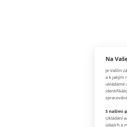
Na Vaše
Je Vaším z
a k jakým 
ukládáme a
identifiká
zpracováva
S našimi 
Ukládání a
údajích a 