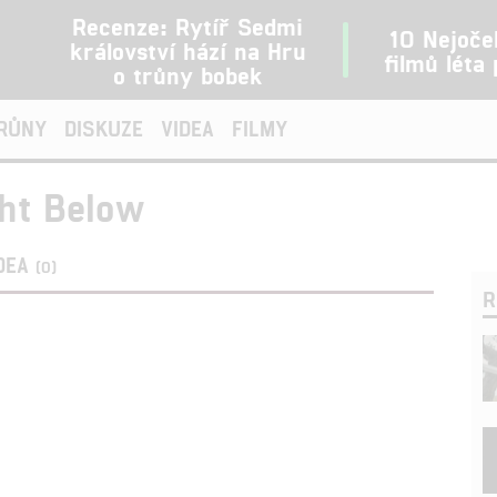
Recenze: Rytíř Sedmi
10 Nejoče
království hází na Hru
filmů léta
o trůny bobek
TRŮNY
DISKUZE
VIDEA
FILMY
ght Below
DEA
(0)
R