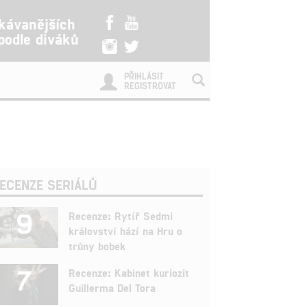
kávanějších
 podle diváků
PŘIHLÁSIT
REGISTROVAT
ECENZE SERIÁLŮ
9
Recenze: Rytíř Sedmi
království hází na Hru o
trůny bobek
7
Recenze: Kabinet kuriozit
Guillerma Del Tora