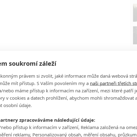
m soukromí záleží
ákonným právem si zvolit, jaké informace může daná webová strá
může mít přístup. S Vaším povolením my a
naši partneři třetích s
/nebo máme přístup k informacím na zařízení, mezi které patří 
tory v cookies a datech prohlížení, abychom mohli shromažďovat 
P
t osobní údaje.
partnery zpracováváme následující údaje:
/nebo přístup k informacím v zařízení, Reklama založená na ome
měření reklamy, Personalizovaný obsah, měření obsahu, průzkum