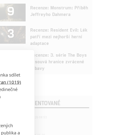
9
Recenze: Monstrum: Příběh
Jeffreyho Dahmera
3
Recenze: Resident Evil: Lék
patří mezi nejhorší herní
adaptace
9
Recenze: 3. série The Boys
posouvá hranice zvrácené
zábavy
nka sdílet
tran (1019)
jedinečné
a
OSLEDNÍ KOMENTOVANÉ
221
FILM | 22.04.2026 08:53
拆彈專家
zených
 publika a
1