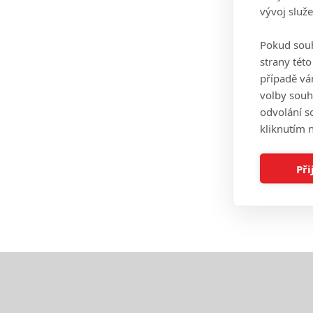
vývoj služ
Pokud souh
strany tét
případě vá
volby souh
odvolání s
kliknutím n
Při