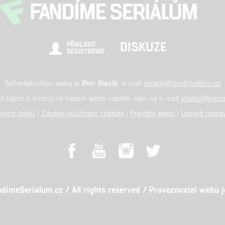
DISKUZE
PŘIHLÁSIT
REGISTROVAT
Šéfredaktorkou webu je
Petr Slavík
, e-mail
serialy@fandimefilmu.cz
li zájem o inzerci na našem webu napište nám na e-mail
studio@konca
ních údajů
|
Zásady používání cookies
|
Pravidla webu
|
Upravit nasta
meSerialum.cz / All rights reserved / Provozovatel webu je 
al studio s.r.o., IČO: 03604071, Lýskova 2073/57, Stodůlky, 155 00, Pr