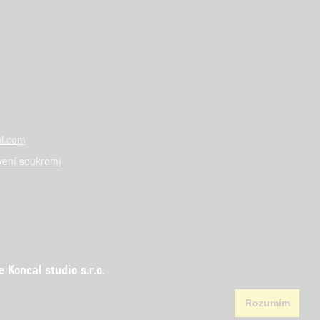
l.com
vení soukromí
Koncal studio s.r.o.
Rozumím
aha 5