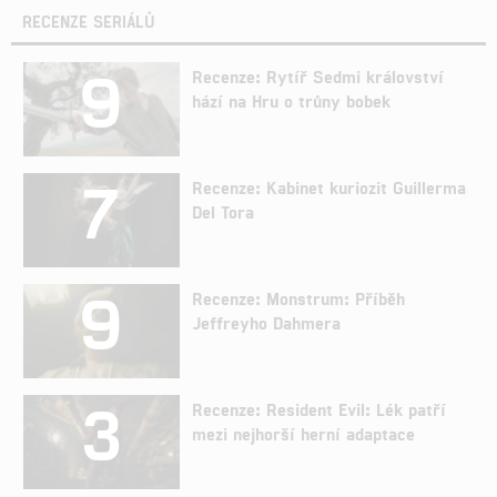
RECENZE SERIÁLŮ
9
Recenze: Rytíř Sedmi království
hází na Hru o trůny bobek
7
Recenze: Kabinet kuriozit Guillerma
Del Tora
9
Recenze: Monstrum: Příběh
Jeffreyho Dahmera
3
Recenze: Resident Evil: Lék patří
mezi nejhorší herní adaptace