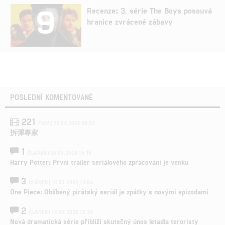
9
Recenze: 3. série The Boys posouvá
hranice zvrácené zábavy
POSLEDNÍ KOMENTOVANÉ
221
FILM | 22.04.2026 08:53
拆彈專家
1
ČLÁNEK | 26.03.2026 15:15
Harry Potter: První trailer seriálového zpracování je venku
3
ČLÁNEK | 15.03.2026 14:56
One Piece: Oblíbený pirátský seriál je zpátky s novými epizodami
2
ČLÁNEK | 15.03.2026 13:24
Nová dramatická série přiblíží skutečný únos letadla teroristy