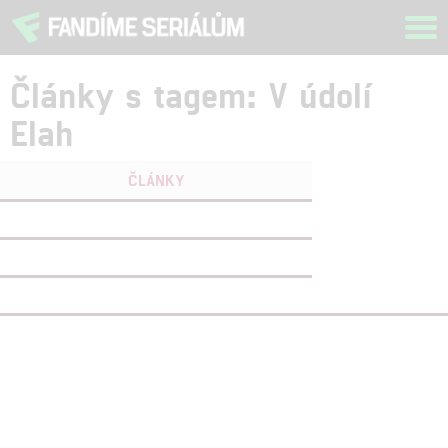
Tog
navi
Články s tagem: V údolí
Elah
ČLÁNKY
FILMY
(1)
OSOBY
(0)
VIDEA
(0)