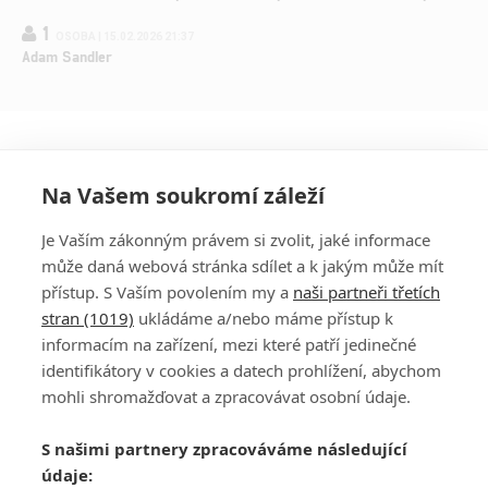
1
OSOBA | 15.02.2026 21:37
Adam Sandler
Na Vašem soukromí záleží
Je Vaším zákonným právem si zvolit, jaké informace
může daná webová stránka sdílet a k jakým může mít
přístup. S Vaším povolením my a
naši partneři třetích
stran (1019)
ukládáme a/nebo máme přístup k
informacím na zařízení, mezi které patří jedinečné
DISKUZE
PŘIHLÁSIT
identifikátory v cookies a datech prohlížení, abychom
REGISTROVAT
mohli shromažďovat a zpracovávat osobní údaje.
Šéfredaktorkou webu je
Petr Slavík
, e-mail
serialy@fandimefilmu.cz
S našimi partnery zpracováváme následující
údaje:
Máte-li zájem o inzerci na našem webu napište nám na e-mail