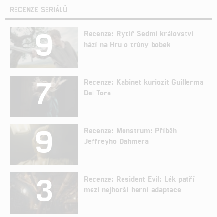
RECENZE SERIÁLŮ
9
Recenze: Rytíř Sedmi království
hází na Hru o trůny bobek
7
Recenze: Kabinet kuriozit Guillerma
Del Tora
9
Recenze: Monstrum: Příběh
Jeffreyho Dahmera
3
Recenze: Resident Evil: Lék patří
mezi nejhorší herní adaptace