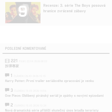
9
Recenze: 3. série The Boys posouvá
hranice zvrácené zábavy
POSLEDNÍ KOMENTOVANÉ
221
FILM | 22.04.2026 08:53
拆彈專家
1
ČLÁNEK | 26.03.2026 15:15
Harry Potter: První trailer seriálového zpracování je venku
3
ČLÁNEK | 15.03.2026 14:56
One Piece: Oblíbený pirátský seriál je zpátky s novými epizodami
2
ČLÁNEK | 15.03.2026 13:24
Nová dramatická série přiblíží skutečný únos letadla teroristy