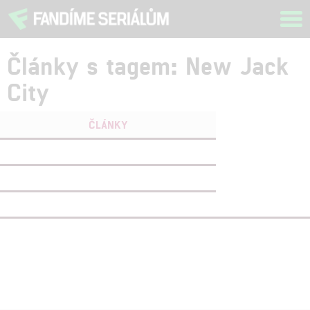
Tog
navi
Články s tagem: New Jack
City
ČLÁNKY
FILMY
(1)
OSOBY
(0)
VIDEA
(0)