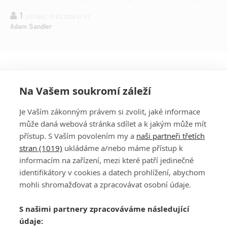
1
OSOBA | 15.02.2026 21:37
Adam Sandler
Na Vašem soukromí záleží
Je Vaším zákonným právem si zvolit, jaké informace
může daná webová stránka sdílet a k jakým může mít
přístup. S Vaším povolením my a
naši partneři třetích
stran (1019)
ukládáme a/nebo máme přístup k
informacím na zařízení, mezi které patří jedinečné
DISKUZE
PŘIHLÁSIT
identifikátory v cookies a datech prohlížení, abychom
REGISTROVAT
mohli shromažďovat a zpracovávat osobní údaje.
Šéfredaktorkou webu je
Petr Slavík
, e-mail
serialy@fandimefilmu.cz
S našimi partnery zpracováváme následující
údaje:
Máte-li zájem o inzerci na našem webu napište nám na e-mail