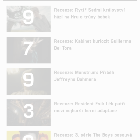
9
Recenze: Rytíř Sedmi království
hází na Hru o trůny bobek
7
Recenze: Kabinet kuriozit Guillerma
Del Tora
9
Recenze: Monstrum: Příběh
Jeffreyho Dahmera
3
Recenze: Resident Evil: Lék patří
mezi nejhorší herní adaptace
Recenze: 3. série The Boys posouvá