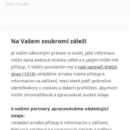
Adam Sandler
Na Vašem soukromí záleží
Je Vaším zákonným právem si zvolit, jaké informace
může daná webová stránka sdílet a k jakým může mít
přístup. S Vaším povolením my a
naši partneři třetích
stran (1019)
ukládáme a/nebo máme přístup k
informacím na zařízení, mezi které patří jedinečné
DISKUZE
PŘIHLÁSIT
identifikátory v cookies a datech prohlížení, abychom
REGISTROVAT
mohli shromažďovat a zpracovávat osobní údaje.
Šéfredaktorkou webu je
Petr Slavík
, e-mail
serialy@fandimefilmu.cz
S našimi partnery zpracováváme následující
údaje:
Máte-li zájem o inzerci na našem webu napište nám na e-mail
Ukládání a/nebo přístup k informacím v zařízení,
studio@koncal.com
Reklama založená na omezených údajích a měření