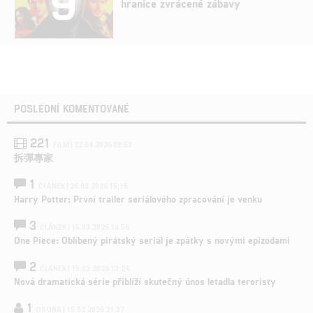
9
hranice zvrácené zábavy
POSLEDNÍ KOMENTOVANÉ
221
FILM | 22.04.2026 08:53
拆彈專家
1
ČLÁNEK | 26.03.2026 15:15
Harry Potter: První trailer seriálového zpracování je venku
3
ČLÁNEK | 15.03.2026 14:56
One Piece: Oblíbený pirátský seriál je zpátky s novými epizodami
2
ČLÁNEK | 15.03.2026 13:24
Nová dramatická série přiblíží skutečný únos letadla teroristy
1
OSOBA | 15.02.2026 21:37