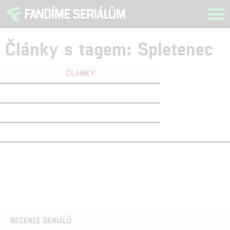
Tog
navi
Články s tagem: Spletenec
ČLÁNKY
FILMY
(1)
OSOBY
(0)
VIDEA
(0)
RECENZE SERIÁLŮ