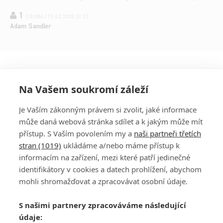
1
OSOBA | 15.02.2026 21:37
Adam Sandler
Na Vašem soukromí záleží
Je Vaším zákonným právem si zvolit, jaké informace
může daná webová stránka sdílet a k jakým může mít
přístup. S Vaším povolením my a
naši partneři třetích
stran (1019)
ukládáme a/nebo máme přístup k
informacím na zařízení, mezi které patří jedinečné
DISKUZE
PŘIHLÁSIT
identifikátory v cookies a datech prohlížení, abychom
REGISTROVAT
mohli shromažďovat a zpracovávat osobní údaje.
Šéfredaktorkou webu je
Petr Slavík
, e-mail
serialy@fandimefilmu.cz
S našimi partnery zpracováváme následující
údaje:
Máte-li zájem o inzerci na našem webu napište nám na e-mail