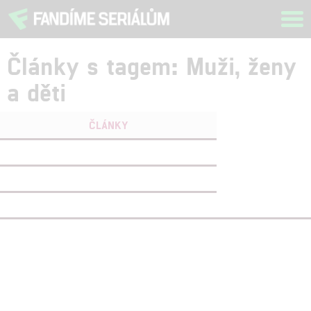
Tog
navi
Články s tagem: Muži, ženy
a děti
ČLÁNKY
FILMY
(1)
OSOBY
(0)
VIDEA
(0)