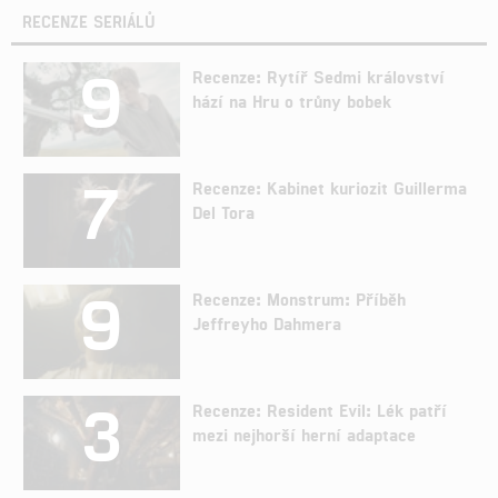
RECENZE SERIÁLŮ
9
Recenze: Rytíř Sedmi království
hází na Hru o trůny bobek
7
Recenze: Kabinet kuriozit Guillerma
Del Tora
9
Recenze: Monstrum: Příběh
Jeffreyho Dahmera
3
Recenze: Resident Evil: Lék patří
mezi nejhorší herní adaptace