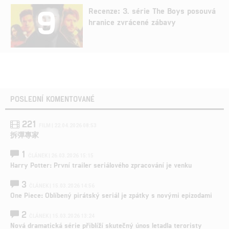
9
Recenze: 3. série The Boys posouvá
hranice zvrácené zábavy
POSLEDNÍ KOMENTOVANÉ
221
FILM | 22.04.2026 08:53
拆彈專家
1
ČLÁNEK | 26.03.2026 15:15
Harry Potter: První trailer seriálového zpracování je venku
3
ČLÁNEK | 15.03.2026 14:56
One Piece: Oblíbený pirátský seriál je zpátky s novými epizodami
2
ČLÁNEK | 15.03.2026 13:24
Nová dramatická série přiblíží skutečný únos letadla teroristy