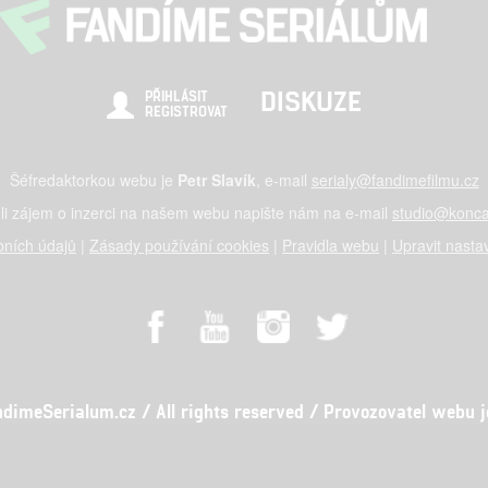
DISKUZE
PŘIHLÁSIT
REGISTROVAT
Šéfredaktorkou webu je
Petr Slavík
, e-mail
serialy@fandimefilmu.cz
li zájem o inzerci na našem webu napište nám na e-mail
studio@konca
ních údajů
|
Zásady používání cookies
|
Pravidla webu
|
Upravit nasta
meSerialum.cz / All rights reserved / Provozovatel webu je 
al studio s.r.o., IČO: 03604071, Lýskova 2073/57, Stodůlky, 155 00, Pr