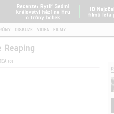
Recenze: Rytíř Sedmi
10 Nejoče
království hází na Hru
filmů léta
o trůny bobek
TRŮNY
DISKUZE
VIDEA
FILMY
e Reaping
DEA
(0)
R