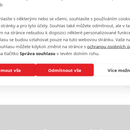
eb
Ha
je
lasíte s některými nebo se všemi, souhlasíte s používáním cooki
o stránky a pro tyto účely. Souhlas také můžete odmítnout, ale v 
On
m na stránce nebudou k dispozici některé personalizované funkce
n
lasu se budou vztahovat pouze na tuto webovou stránku. Vaše na
ouhlasu můžete kdykoli změnit na stránce s
ochranou osobních ú
No
a tlačítko
Správa souhlasu
v levém dolním rohu.
le
jmout vše
Odmítnout vše
Více možn
A