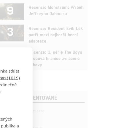
9
Recenze: Monstrum: Příběh
Jeffreyho Dahmera
3
Recenze: Resident Evil: Lék
patří mezi nejhorší herní
adaptace
9
Recenze: 3. série The Boys
posouvá hranice zvrácené
zábavy
nka sdílet
tran (1019)
jedinečné
a
OSLEDNÍ KOMENTOVANÉ
221
FILM | 22.04.2026 08:53
拆彈專家
zených
 publika a
1