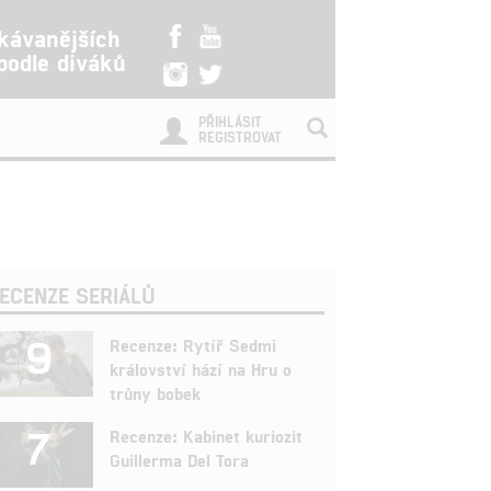
kávanějších
 podle diváků
PŘIHLÁSIT
REGISTROVAT
ECENZE SERIÁLŮ
9
Recenze: Rytíř Sedmi
království hází na Hru o
trůny bobek
7
Recenze: Kabinet kuriozit
Guillerma Del Tora