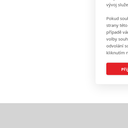
vývoj služ
Pokud souh
strany tét
případě vá
volby souh
odvolání s
kliknutím n
Při