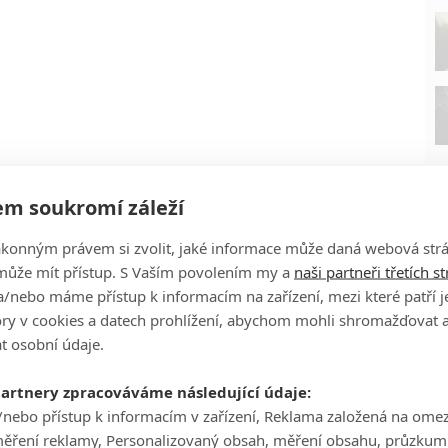
m soukromí záleží
ákonným právem si zvolit, jaké informace může daná webová strá
může mít přístup. S Vaším povolením my a
naši partneři třetích s
/nebo máme přístup k informacím na zařízení, mezi které patří 
tory v cookies a datech prohlížení, abychom mohli shromažďovat 
P
t osobní údaje.
partnery zpracováváme následující údaje:
/nebo přístup k informacím v zařízení, Reklama založená na ome
měření reklamy, Personalizovaný obsah, měření obsahu, průzkum