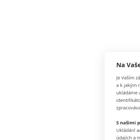
Na Vaše
Je Vaším z
a k jakým 
ukládáme a
identifiká
zpracováva
S našimi 
Ukládání a
údajích a 