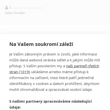
1
OSOBA | 15.02.2026 21:37
Adam Sandler
Na Vašem soukromí záleží
Je Vaším zákonným právem si zvolit, jaké informace
může daná webová stránka sdílet a k jakým může mít
přístup. S Vaším povolením my a
naši partneři třetích
stran (1019)
ukládáme a/nebo máme přístup k
informacím na zařízení, mezi které patří jedinečné
DISKUZE
PŘIHLÁSIT
identifikátory v cookies a datech prohlížení, abychom
REGISTROVAT
mohli shromažďovat a zpracovávat osobní údaje.
Šéfredaktorkou webu je
Petr Slavík
, e-mail
serialy@fandimefilmu.cz
S našimi partnery zpracováváme následující
údaje:
Máte-li zájem o inzerci na našem webu napište nám na e-mail