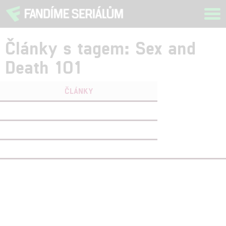
Tog
navi
Články s tagem: Sex and
Death 101
ČLÁNKY
FILMY
(1)
OSOBY
(0)
VIDEA
(0)