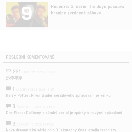
9
Recenze: 3. série The Boys posouvá
hranice zvrácené zábavy
POSLEDNÍ KOMENTOVANÉ
221
FILM | 22.04.2026 08:53
拆彈專家
1
ČLÁNEK | 26.03.2026 15:15
Harry Potter: První trailer seriálového zpracování je venku
3
ČLÁNEK | 15.03.2026 14:56
One Piece: Oblíbený pirátský seriál je zpátky s novými epizodami
2
ČLÁNEK | 15.03.2026 13:24
Nová dramatická série přiblíží skutečný únos letadla teroristy