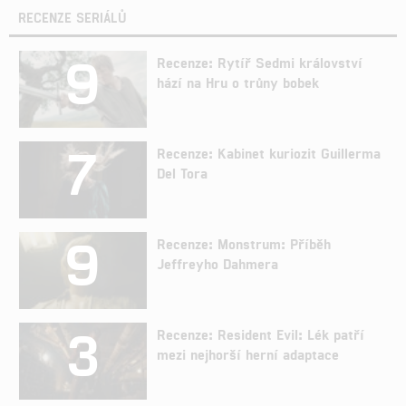
RECENZE SERIÁLŮ
9
Recenze: Rytíř Sedmi království
hází na Hru o trůny bobek
7
Recenze: Kabinet kuriozit Guillerma
Del Tora
9
Recenze: Monstrum: Příběh
Jeffreyho Dahmera
3
Recenze: Resident Evil: Lék patří
mezi nejhorší herní adaptace