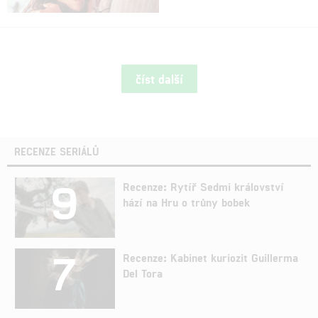
číst další
RECENZE SERIÁLŮ
9
Recenze: Rytíř Sedmi království
hází na Hru o trůny bobek
7
Recenze: Kabinet kuriozit Guillerma
Del Tora