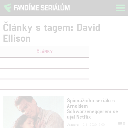
Tog
navi
Články s tagem: David
Ellison
ČLÁNKY
FILMY
(0)
OSOBY
(0)
VIDEA
(0)
Špionážního seriálu s
Arnoldem
Schwarzeneggerem se
ujal Netflix
0
Jaaaara
| 12.11.2020 19:00