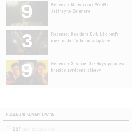
9
Recenze: Monstrum: Příběh
Jeffreyho Dahmera
3
Recenze: Resident Evil: Lék patří
mezi nejhorší herní adaptace
9
Recenze: 3. série The Boys posouvá
hranice zvrácené zábavy
POSLEDNÍ KOMENTOVANÉ
221
FILM | 22.04.2026 08:53