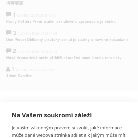
拆彈專家
1
ČLÁNEK | 26.03.2026 15:15
Harry Potter: První trailer seriálového zpracování je venku
3
ČLÁNEK | 15.03.2026 14:56
One Piece: Oblíbený pirátský seriál je zpátky s novými epizodami
2
ČLÁNEK | 15.03.2026 13:24
Nová dramatická série přiblíží skutečný únos letadla teroristy
1
OSOBA | 15.02.2026 21:37
Adam Sandler
Na Vašem soukromí záleží
Je Vaším zákonným právem si zvolit, jaké informace
může daná webová stránka sdílet a k jakým může mít