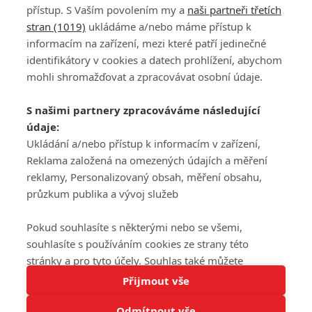
přístup. S Vaším povolením my a
naši partneři třetích
stran (1019)
ukládáme a/nebo máme přístup k
informacím na zařízení, mezi které patří jedinečné
DISKUZE
PŘIHLÁSIT
identifikátory v cookies a datech prohlížení, abychom
REGISTROVAT
mohli shromažďovat a zpracovávat osobní údaje.
Šéfredaktorkou webu je
Petr Slavík
, e-mail
serialy@fandimefilmu.cz
S našimi partnery zpracováváme následující
údaje:
Máte-li zájem o inzerci na našem webu napište nám na e-mail
studio@koncal.com
Ukládání a/nebo přístup k informacím v zařízení,
Reklama založená na omezených údajích a měření
Ochrana osobních údajů
|
Zásady používání cookies
|
Pravidla webu
|
reklamy, Personalizovaný obsah, měření obsahu,
Upravit nastavení soukromí
průzkum publika a vývoj služeb
Pokud souhlasíte s některými nebo se všemi,
souhlasíte s používáním cookies ze strany této
stránky a pro tyto účely. Souhlas také můžete
Tato stránka používá soubory cookies.
odmítnout, ale v takovém případě vám na stránce
Přijmout vše
© 2016 – 2026 FandimeSerialum.cz / All rights reserved /
Více informací
nebudou k dispozici některé personalizované funkce.
Provozovatel webu je Koncal studio s.r.o.
Odmítnout vše
Vaše volby souhlasu se budou vztahovat pouze na