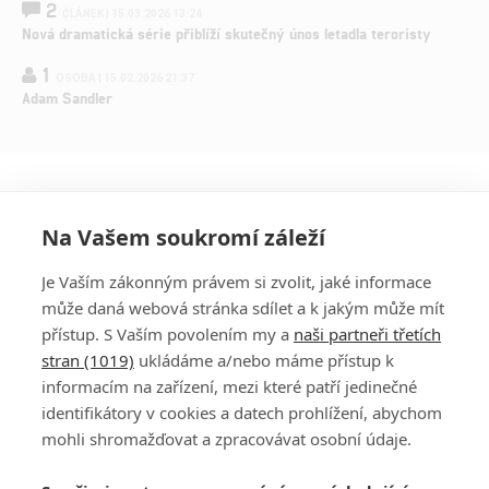
2
ČLÁNEK | 15.03.2026 13:24
Nová dramatická série přiblíží skutečný únos letadla teroristy
1
OSOBA | 15.02.2026 21:37
Adam Sandler
Na Vašem soukromí záleží
Je Vaším zákonným právem si zvolit, jaké informace
může daná webová stránka sdílet a k jakým může mít
přístup. S Vaším povolením my a
naši partneři třetích
stran (1019)
ukládáme a/nebo máme přístup k
informacím na zařízení, mezi které patří jedinečné
DISKUZE
PŘIHLÁSIT
identifikátory v cookies a datech prohlížení, abychom
REGISTROVAT
mohli shromažďovat a zpracovávat osobní údaje.