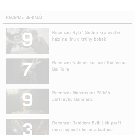
RECENZE SERIÁLŮ
9
Recenze: Rytíř Sedmi království
hází na Hru o trůny bobek
7
Recenze: Kabinet kuriozit Guillerma
Del Tora
9
Recenze: Monstrum: Příběh
Jeffreyho Dahmera
3
Recenze: Resident Evil: Lék patří
mezi nejhorší herní adaptace