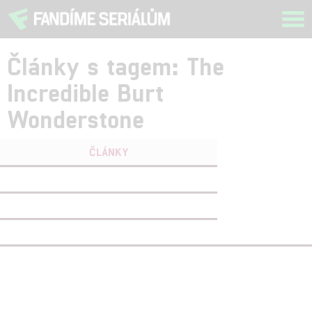
Tog
navi
Články s tagem: The
Incredible Burt
Wonderstone
ČLÁNKY
FILMY
(1)
OSOBY
(0)
VIDEA
(0)