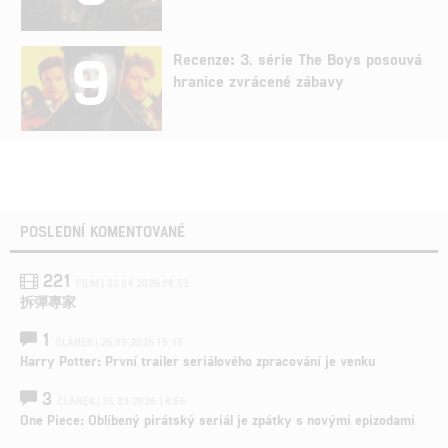
9
Recenze: 3. série The Boys posouvá
hranice zvrácené zábavy
POSLEDNÍ KOMENTOVANÉ
221
FILM | 22.04.2026 08:53
拆彈專家
1
ČLÁNEK | 26.03.2026 15:15
Harry Potter: První trailer seriálového zpracování je venku
3
ČLÁNEK | 15.03.2026 14:56
One Piece: Oblíbený pirátský seriál je zpátky s novými epizodami