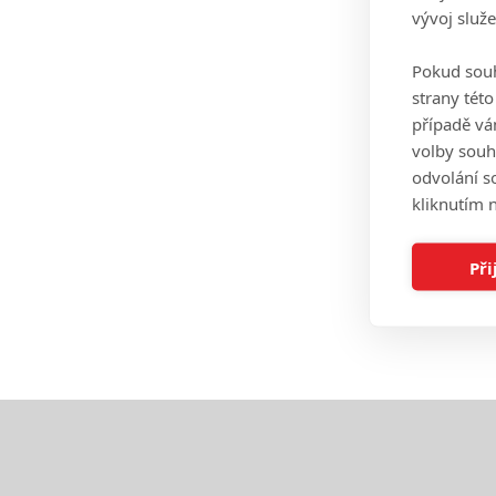
vývoj služ
Pokud souh
strany tét
případě vá
volby souh
odvolání s
kliknutím n
Při