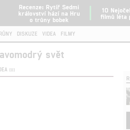
Recenze: Rytíř Sedmi
10 Nejoče
království hází na Hru
filmů léta
o trůny bobek
TRŮNY
DISKUZE
VIDEA
FILMY
avomodrý svět
DEA
(0)
R