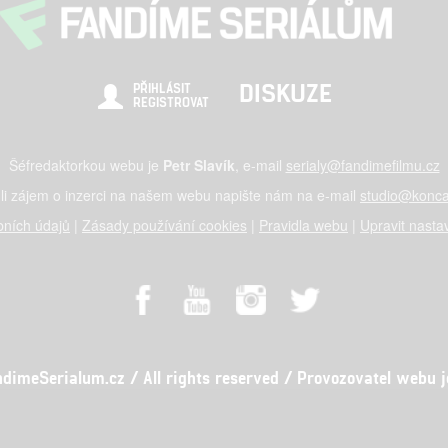
DISKUZE
PŘIHLÁSIT
REGISTROVAT
Šéfredaktorkou webu je
Petr Slavík
, e-mail
serialy@fandimefilmu.cz
li zájem o inzerci na našem webu napište nám na e-mail
studio@konca
ních údajů
|
Zásady používání cookies
|
Pravidla webu
|
Upravit nasta
meSerialum.cz / All rights reserved / Provozovatel webu je 
al studio s.r.o., IČO: 03604071, Lýskova 2073/57, Stodůlky, 155 00, Pr