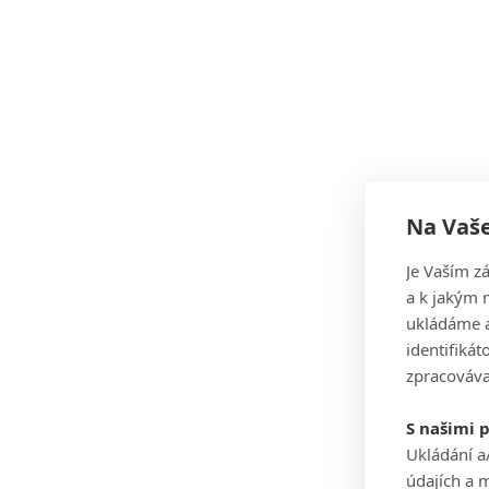
Na Vaše
Je Vaším z
a k jakým 
ukládáme a
identifiká
zpracováva
S našimi 
Ukládání a
údajích a 