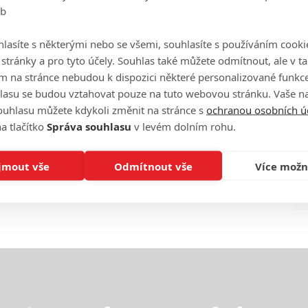
eb
Ha
je
lasíte s některými nebo se všemi, souhlasíte s používáním cooki
o stránky a pro tyto účely. Souhlas také můžete odmítnout, ale v 
On
m na stránce nebudou k dispozici některé personalizované funkce
n
lasu se budou vztahovat pouze na tuto webovou stránku. Vaše na
ouhlasu můžete kdykoli změnit na stránce s
ochranou osobních ú
No
a tlačítko
Správa souhlasu
v levém dolním rohu.
le
jmout vše
Odmítnout vše
Více možn
A