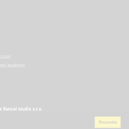
l.com
vení soukromí
Koncal studio s.r.o.
Rozumím
aha 5