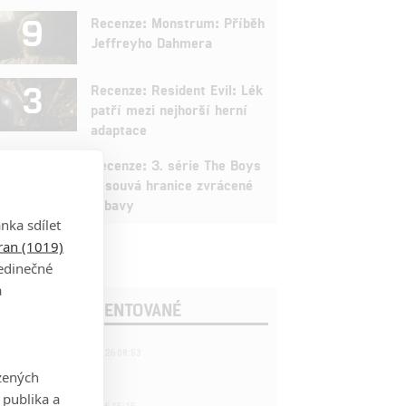
9
Recenze: Monstrum: Příběh
Jeffreyho Dahmera
3
Recenze: Resident Evil: Lék
patří mezi nejhorší herní
adaptace
9
Recenze: 3. série The Boys
posouvá hranice zvrácené
zábavy
nka sdílet
tran (1019)
jedinečné
a
OSLEDNÍ KOMENTOVANÉ
221
FILM | 22.04.2026 08:53
拆彈專家
zených
 publika a
1