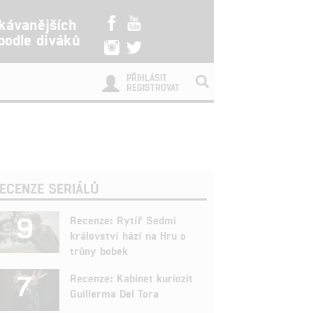
kávanějších
 podle diváků
PŘIHLÁSIT
REGISTROVAT
ECENZE SERIÁLŮ
9
Recenze: Rytíř Sedmi
království hází na Hru o
trůny bobek
7
Recenze: Kabinet kuriozit
Guillerma Del Tora