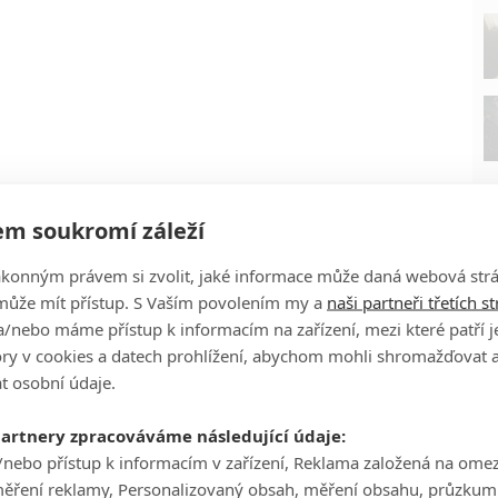
m soukromí záleží
ákonným právem si zvolit, jaké informace může daná webová strá
může mít přístup. S Vaším povolením my a
naši partneři třetích s
/nebo máme přístup k informacím na zařízení, mezi které patří 
tory v cookies a datech prohlížení, abychom mohli shromažďovat 
P
t osobní údaje.
partnery zpracováváme následující údaje:
/nebo přístup k informacím v zařízení, Reklama založená na ome
měření reklamy, Personalizovaný obsah, měření obsahu, průzkum