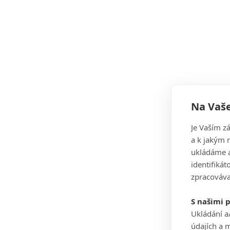
Na Vaše
Je Vaším z
a k jakým 
ukládáme a
identifiká
zpracováva
S našimi 
Ukládání a
údajích a 