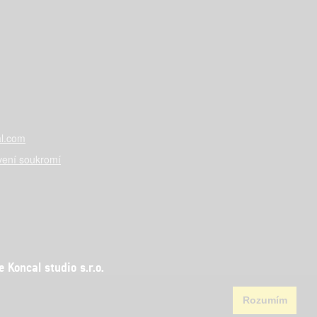
l.com
vení soukromí
Koncal studio s.r.o.
Rozumím
aha 5