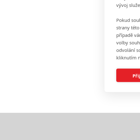
vývoj služ
Pokud souh
strany tét
případě vá
volby souh
odvolání s
kliknutím n
Při