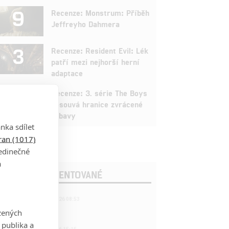
9
Recenze: Monstrum: Příběh
Jeffreyho Dahmera
3
Recenze: Resident Evil: Lék
patří mezi nejhorší herní
adaptace
9
Recenze: 3. série The Boys
posouvá hranice zvrácené
zábavy
nka sdílet
tran (1017)
jedinečné
a
OSLEDNÍ KOMENTOVANÉ
221
FILM | 22.04.2026 08:53
拆彈專家
zených
 publika a
1