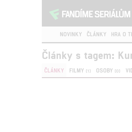
NOVINKY
ČLÁNKY
HRA O 
Články s tagem: Ku
ČLÁNKY
FILMY
OSOBY
VI
(1)
(0)