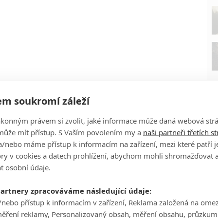
m soukromí záleží
ákonným právem si zvolit, jaké informace může daná webová strá
může mít přístup. S Vaším povolením my a
naši partneři třetích s
/nebo máme přístup k informacím na zařízení, mezi které patří 
tory v cookies a datech prohlížení, abychom mohli shromažďovat 
P
t osobní údaje.
partnery zpracováváme následující údaje:
/nebo přístup k informacím v zařízení, Reklama založená na ome
měření reklamy, Personalizovaný obsah, měření obsahu, průzkum