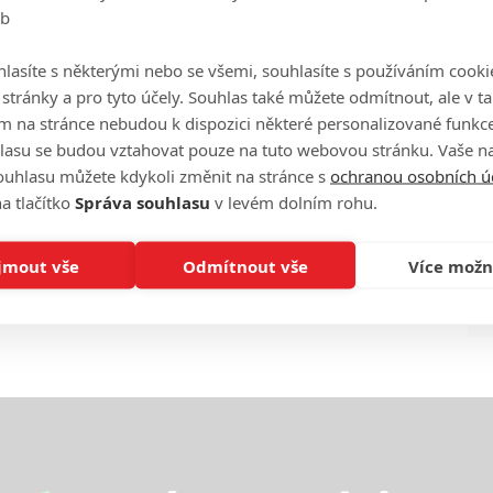
eb
Ha
je
lasíte s některými nebo se všemi, souhlasíte s používáním cooki
o stránky a pro tyto účely. Souhlas také můžete odmítnout, ale v 
On
m na stránce nebudou k dispozici některé personalizované funkce
n
lasu se budou vztahovat pouze na tuto webovou stránku. Vaše na
ouhlasu můžete kdykoli změnit na stránce s
ochranou osobních ú
No
a tlačítko
Správa souhlasu
v levém dolním rohu.
le
jmout vše
Odmítnout vše
Více možn
A