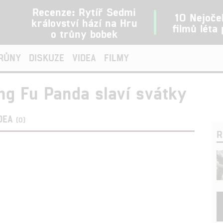
Recenze: Rytíř Sedmi
10 Nejoče
království hází na Hru
filmů léta
o trůny bobek
TRŮNY
DISKUZE
VIDEA
FILMY
ng Fu Panda slaví svátky
DEA
(0)
R