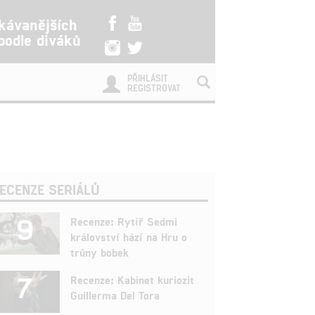
kávanějších
 podle diváků
PŘIHLÁSIT
REGISTROVAT
ECENZE SERIÁLŮ
9
Recenze: Rytíř Sedmi
království hází na Hru o
trůny bobek
7
Recenze: Kabinet kuriozit
Guillerma Del Tora