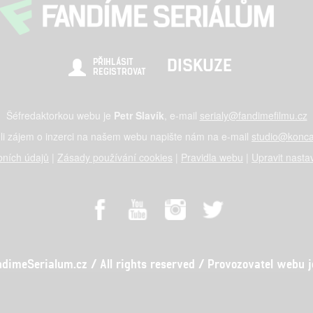
DISKUZE
PŘIHLÁSIT
REGISTROVAT
Šéfredaktorkou webu je
Petr Slavík
, e-mail
serialy@fandimefilmu.cz
li zájem o inzerci na našem webu napište nám na e-mail
studio@konca
ních údajů
|
Zásady používání cookies
|
Pravidla webu
|
Upravit nasta
meSerialum.cz / All rights reserved / Provozovatel webu je 
al studio s.r.o., IČO: 03604071, Lýskova 2073/57, Stodůlky, 155 00, Pr