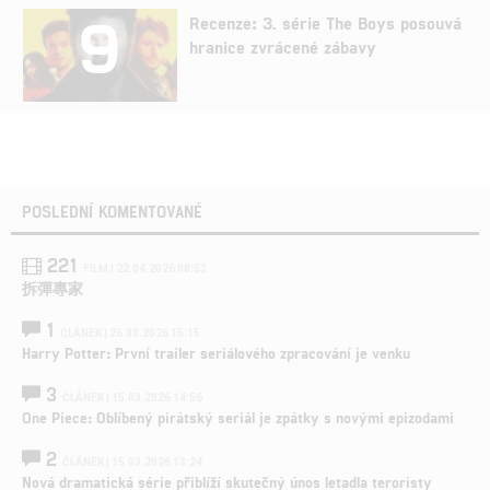
9
Recenze: 3. série The Boys posouvá
hranice zvrácené zábavy
POSLEDNÍ KOMENTOVANÉ
221
FILM | 22.04.2026 08:53
拆彈專家
1
ČLÁNEK | 26.03.2026 15:15
Harry Potter: První trailer seriálového zpracování je venku
3
ČLÁNEK | 15.03.2026 14:56
One Piece: Oblíbený pirátský seriál je zpátky s novými epizodami
2
ČLÁNEK | 15.03.2026 13:24
Nová dramatická série přiblíží skutečný únos letadla teroristy