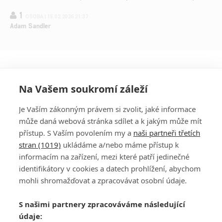
1
OSOBA | 15.02.2026 21:37
Adam Sandler
Na Vašem soukromí záleží
Je Vaším zákonným právem si zvolit, jaké informace
může daná webová stránka sdílet a k jakým může mít
přístup. S Vaším povolením my a
naši partneři třetích
stran (1019)
ukládáme a/nebo máme přístup k
informacím na zařízení, mezi které patří jedinečné
DISKUZE
PŘIHLÁSIT
identifikátory v cookies a datech prohlížení, abychom
REGISTROVAT
mohli shromažďovat a zpracovávat osobní údaje.
Šéfredaktorkou webu je
Petr Slavík
, e-mail
serialy@fandimefilmu.cz
S našimi partnery zpracováváme následující
údaje:
Máte-li zájem o inzerci na našem webu napište nám na e-mail