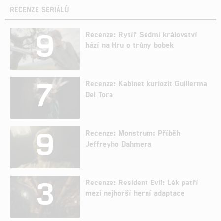
RECENZE SERIÁLŮ
9
Recenze: Rytíř Sedmi království
hází na Hru o trůny bobek
7
Recenze: Kabinet kuriozit Guillerma
Del Tora
9
Recenze: Monstrum: Příběh
Jeffreyho Dahmera
3
Recenze: Resident Evil: Lék patří
mezi nejhorší herní adaptace