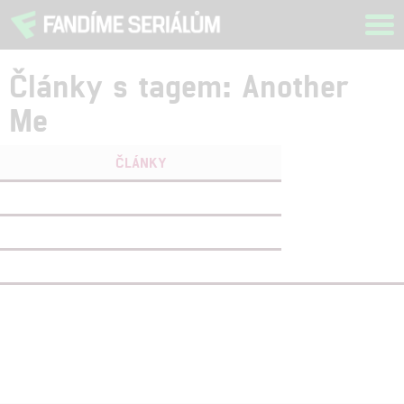
Tog
navi
Články s tagem: Another
Me
ČLÁNKY
FILMY
(1)
OSOBY
(0)
VIDEA
(0)