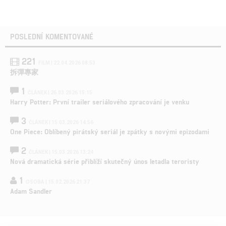
POSLEDNÍ KOMENTOVANÉ
221
FILM | 22.04.2026 08:53
拆彈專家
1
ČLÁNEK | 26.03.2026 15:15
Harry Potter: První trailer seriálového zpracování je venku
3
ČLÁNEK | 15.03.2026 14:56
One Piece: Oblíbený pirátský seriál je zpátky s novými epizodami
2
ČLÁNEK | 15.03.2026 13:24
Nová dramatická série přiblíží skutečný únos letadla teroristy
1
OSOBA | 15.02.2026 21:37
Adam Sandler