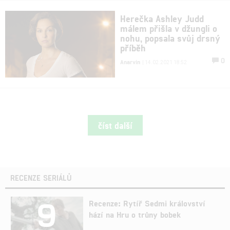
Herečka Ashley Judd
málem přišla v džungli o
nohu, popsala svůj drsný
příběh
0
Anarvin
| 14.02.2021 18:52
číst další
RECENZE SERIÁLŮ
9
Recenze: Rytíř Sedmi království
hází na Hru o trůny bobek