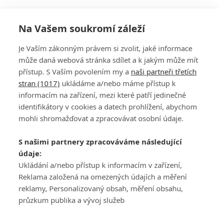
Na Vašem soukromí záleží
Je Vaším zákonným právem si zvolit, jaké informace
může daná webová stránka sdílet a k jakým může mít
přístup. S Vaším povolením my a
naši partneři třetích
stran (1017)
ukládáme a/nebo máme přístup k
informacím na zařízení, mezi které patří jedinečné
DISKUZE
PŘIHLÁSIT
identifikátory v cookies a datech prohlížení, abychom
REGISTROVAT
mohli shromažďovat a zpracovávat osobní údaje.
Šéfredaktorkou webu je
Petr Slavík
, e-mail
serialy@fandimefilmu.cz
S našimi partnery zpracováváme následující
údaje:
Máte-li zájem o inzerci na našem webu napište nám na e-mail
studio@koncal.com
Ukládání a/nebo přístup k informacím v zařízení,
Reklama založená na omezených údajích a měření
Ochrana osobních údajů
|
Zásady používání cookies
|
Pravidla webu
|
reklamy, Personalizovaný obsah, měření obsahu,
Upravit nastavení soukromí
průzkum publika a vývoj služeb