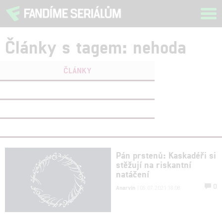
Tog
navi
Články s tagem: nehoda
ČLÁNKY
FILMY
(0)
OSOBY
(0)
VIDEA
(0)
Pán prstenů: Kaskadéři si
stěžují na riskantní
natáčení
0
Anarvin
| 05.07.2021 18:08