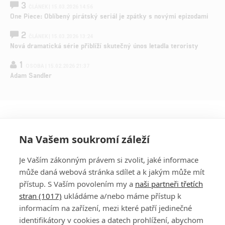
3
ČLÁNEK | 15.03.2026 14:56
One Piece: Oblíbený pirátský seriál je zpátky s novými epizodami
2
ČLÁNEK | 15.03.2026 13:24
Nová dramatická série přiblíží skutečný únos letadla teroristy
1
OSOBA | 15.02.2026 21:37
Adam Sandler
Na Vašem soukromí záleží
Je Vaším zákonným právem si zvolit, jaké informace
může daná webová stránka sdílet a k jakým může mít
přístup. S Vaším povolením my a
naši partneři třetích
stran (1017)
ukládáme a/nebo máme přístup k
informacím na zařízení, mezi které patří jedinečné
DISKUZE
PŘIHLÁSIT
identifikátory v cookies a datech prohlížení, abychom
REGISTROVAT