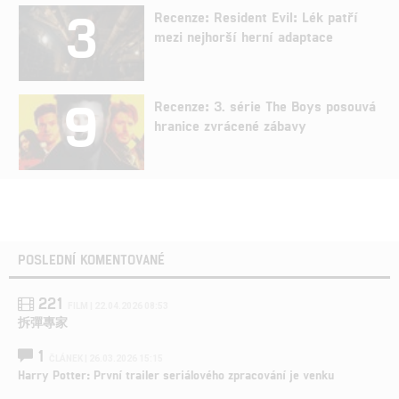
3
Recenze: Resident Evil: Lék patří
mezi nejhorší herní adaptace
9
Recenze: 3. série The Boys posouvá
hranice zvrácené zábavy
POSLEDNÍ KOMENTOVANÉ
221
FILM | 22.04.2026 08:53
拆彈專家
1
ČLÁNEK | 26.03.2026 15:15
Harry Potter: První trailer seriálového zpracování je venku