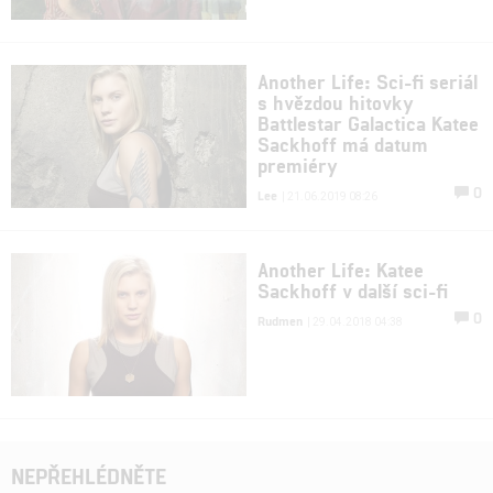
Another Life: Sci-fi seriál
s hvězdou hitovky
Battlestar Galactica Katee
Sackhoff má datum
premiéry
0
Lee
| 21.06.2019 08:26
Another Life: Katee
Sackhoff v další sci-fi
0
Rudmen
| 29.04.2018 04:38
NEPŘEHLÉDNĚTE