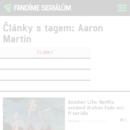
Tog
navi
Články s tagem: Aaron
Martin
ČLÁNKY
FILMY
(0)
OSOBY
(0)
VIDEA
(0)
Another Life: Netflix
oznámil druhou řadu sci-
fi seriálu
0
filmsim
| 30.10.2019 10:30