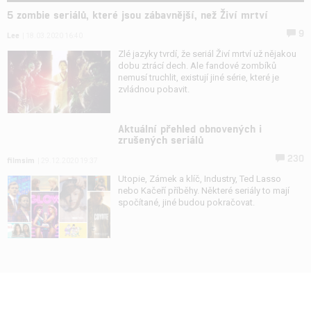
5 zombie seriálů, které jsou zábavnější, než Živí mrtví
9
Lee
| 18.03.2020 16:40
Zlé jazyky tvrdí, že seriál Živí mrtví už nějakou
dobu ztrácí dech. Ale fandové zombíků
nemusí truchlit, existují jiné série, které je
zvládnou pobavit.
Aktuální přehled obnovených i
zrušených seriálů
230
filmsim
| 29.12.2020 19:37
Utopie, Zámek a klíč, Industry, Ted Lasso
nebo Kačeří příběhy. Některé seriály to mají
spočítané, jiné budou pokračovat.