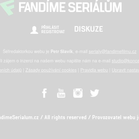
DISKUZE
PŘIHLÁSIT
REGISTROVAT
Šéfredaktorkou webu je
Petr Slavík
, e-mail
serialy@fandimefilmu.cz
li zájem o inzerci na našem webu napište nám na e-mail
studio@konca
ních údajů
|
Zásady používání cookies
|
Pravidla webu
|
Upravit nasta
meSerialum.cz / All rights reserved / Provozovatel webu je 
al studio s.r.o., IČO: 03604071, Lýskova 2073/57, Stodůlky, 155 00, Pr