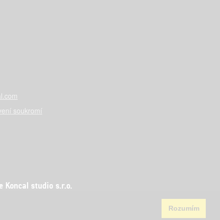
l.com
vení soukromí
Koncal studio s.r.o.
Rozumím
aha 5