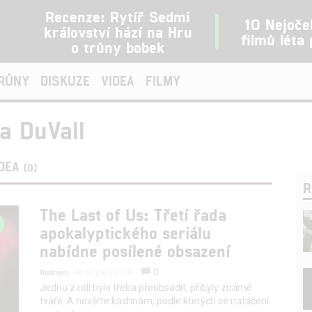
Recenze: Rytíř Sedmi
10 Nejoče
království hází na Hru
filmů léta
o trůny bobek
TRŮNY
DISKUZE
VIDEA
FILMY
a DuVall
IDEA
(0)
R
The Last of Us: Třetí řada
apokalyptického seriálu
nabídne posílené obsazení
0
Rudmen
| 04.07.2026 21:20
Jednu z rolí bylo třeba přeobsadit, přibyly známé
tváře. A nevěřte kachnám, podle kterých se natáčení