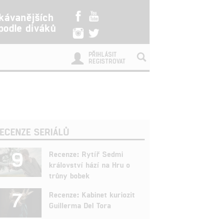
kávanějších
 podle diváků
PŘIHLÁSIT
REGISTROVAT
ECENZE SERIÁLŮ
9
Recenze: Rytíř Sedmi
království hází na Hru o
trůny bobek
7
Recenze: Kabinet kuriozit
Guillerma Del Tora