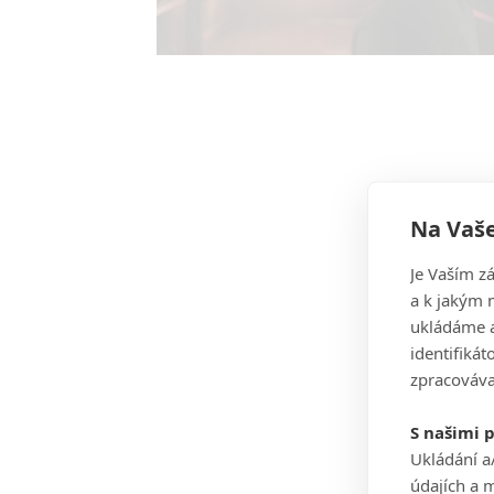
Na Vaše
Je Vaším z
a k jakým 
ukládáme a
identifiká
zpracováva
S našimi 
Ukládání a
údajích a 