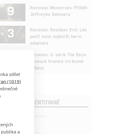
9
Recenze: Monstrum: Příběh
Jeffreyho Dahmera
3
Recenze: Resident Evil: Lék
patří mezi nejhorší herní
adaptace
9
Recenze: 3. série The Boys
posouvá hranice zvrácené
zábavy
nka sdílet
tran (1019)
jedinečné
a
OSLEDNÍ KOMENTOVANÉ
221
FILM | 22.04.2026 08:53
拆彈專家
zených
 publika a
1