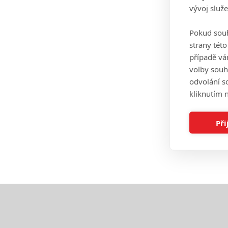
vývoj služ
Pokud souh
strany tét
případě vá
volby souh
odvolání s
kliknutím n
Při