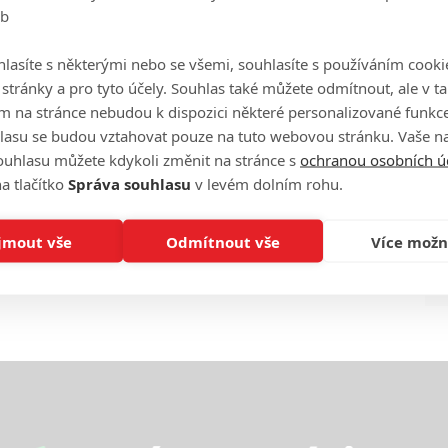
eb
Ha
je
lasíte s některými nebo se všemi, souhlasíte s používáním cooki
o stránky a pro tyto účely. Souhlas také můžete odmítnout, ale v 
On
m na stránce nebudou k dispozici některé personalizované funkce
n
lasu se budou vztahovat pouze na tuto webovou stránku. Vaše na
ouhlasu můžete kdykoli změnit na stránce s
ochranou osobních ú
No
a tlačítko
Správa souhlasu
v levém dolním rohu.
le
jmout vše
Odmítnout vše
Více možn
A