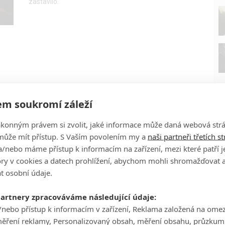
zastavilo.
m soukromí záleží
ákonným právem si zvolit, jaké informace může daná webová strá
může mít přístup. S Vaším povolením my a
naši partneři třetích s
/nebo máme přístup k informacím na zařízení, mezi které patří 
tory v cookies a datech prohlížení, abychom mohli shromažďovat 
P
t osobní údaje.
partnery zpracováváme následující údaje:
/nebo přístup k informacím v zařízení, Reklama založená na ome
měření reklamy, Personalizovaný obsah, měření obsahu, průzkum