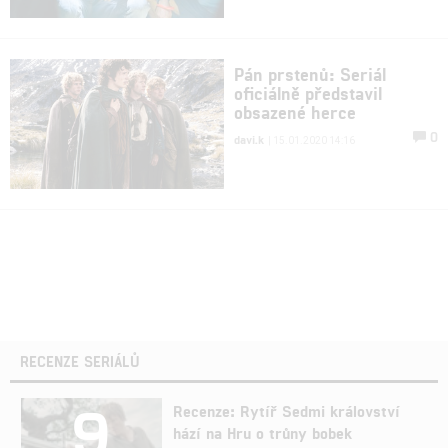
Pán prstenů: Seriál
oficiálně představil
obsazené herce
0
davi.k
| 15.01.2020 14:16
RECENZE SERIÁLŮ
9
Recenze: Rytíř Sedmi království
hází na Hru o trůny bobek