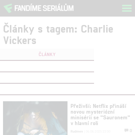
Tog
navi
Články s tagem: Charlie
Vickers
ČLÁNKY
FILMY
(0)
OSOBY
(0)
VIDEA
(0)
Přeživší: Netflix přináší
novou mysteriózní
minisérii se "Sauronem"
v hlavní roli
0
Rudmen
| 06.06.2025 23:00