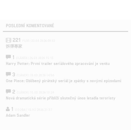
POSLEDNÍ KOMENTOVANÉ
221
FILM | 22.04.2026 08:53
拆彈專家
1
ČLÁNEK | 26.03.2026 15:15
Harry Potter: První trailer seriálového zpracování je venku
3
ČLÁNEK | 15.03.2026 14:56
One Piece: Oblíbený pirátský seriál je zpátky s novými epizodami
2
ČLÁNEK | 15.03.2026 13:24
Nová dramatická série přiblíží skutečný únos letadla teroristy
1
OSOBA | 15.02.2026 21:37
Adam Sandler