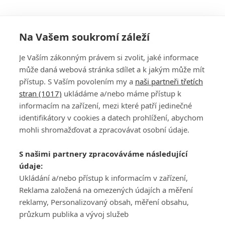
Na Vašem soukromí záleží
Je Vaším zákonným právem si zvolit, jaké informace
může daná webová stránka sdílet a k jakým může mít
přístup. S Vaším povolením my a
naši partneři třetích
stran (1017)
ukládáme a/nebo máme přístup k
informacím na zařízení, mezi které patří jedinečné
DISKUZE
PŘIHLÁSIT
identifikátory v cookies a datech prohlížení, abychom
REGISTROVAT
mohli shromažďovat a zpracovávat osobní údaje.
Šéfredaktorkou webu je
Petr Slavík
, e-mail
serialy@fandimefilmu.cz
S našimi partnery zpracováváme následující
údaje:
Máte-li zájem o inzerci na našem webu napište nám na e-mail
studio@koncal.com
Ukládání a/nebo přístup k informacím v zařízení,
Reklama založená na omezených údajích a měření
Ochrana osobních údajů
|
Zásady používání cookies
|
Pravidla webu
|
reklamy, Personalizovaný obsah, měření obsahu,
Upravit nastavení soukromí
průzkum publika a vývoj služeb