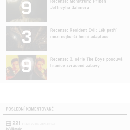
9
Recenze: Monstrum: Příběh
Jeffreyho Dahmera
3
Recenze: Resident Evil: Lék patří
mezi nejhorší herní adaptace
9
Recenze: 3. série The Boys posouvá
hranice zvrácené zábavy
POSLEDNÍ KOMENTOVANÉ
221
FILM | 22.04.2026 08:53
拆彈專家