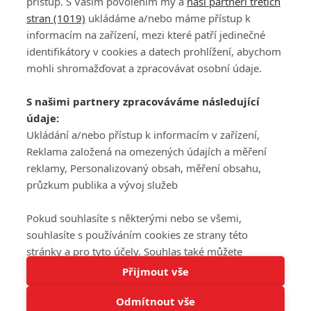
přístup. S Vaším povolením my a
naši partneři třetích
stran (1019)
ukládáme a/nebo máme přístup k
informacím na zařízení, mezi které patří jedinečné
DISKUZE
PŘIHLÁSIT
identifikátory v cookies a datech prohlížení, abychom
REGISTROVAT
mohli shromažďovat a zpracovávat osobní údaje.
Šéfredaktorkou webu je
Petr Slavík
, e-mail
serialy@fandimefilmu.cz
S našimi partnery zpracováváme následující
údaje:
Máte-li zájem o inzerci na našem webu napište nám na e-mail
Ukládání a/nebo přístup k informacím v zařízení,
studio@koncal.com
Reklama založená na omezených údajích a měření
Ochrana osobních údajů
|
Zásady používání cookies
|
Pravidla webu
|
reklamy, Personalizovaný obsah, měření obsahu,
Upravit nastavení soukromí
průzkum publika a vývoj služeb
Pokud souhlasíte s některými nebo se všemi,
souhlasíte s používáním cookies ze strany této
stránky a pro tyto účely. Souhlas také můžete
Tato stránka používá soubory cookies.
odmítnout, ale v takovém případě vám na stránce
Přijmout vše
© 2016 – 2026 FandimeSerialum.cz / All rights reserved /
Více informací
nebudou k dispozici některé personalizované funkce.
Provozovatel webu je Koncal studio s.r.o.
Odmítnout vše
Vaše volby souhlasu se budou vztahovat pouze na