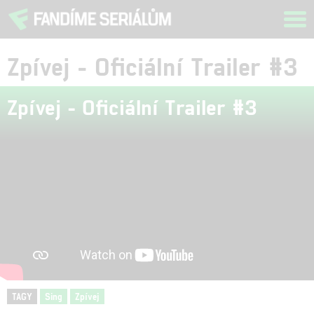
Tog
navi
Zpívej - Oficiální Trailer #3
Zpívej - Oficiální Trailer #3
TAGY
Sing
Zpívej