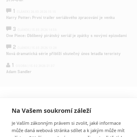
1
ČLÁNEK | 26.03.2026 15:15
Harry Potter: První trailer seriálového zpracování je venku
3
ČLÁNEK | 15.03.2026 14:56
One Piece: Oblíbený pirátský seriál je zpátky s novými epizodami
2
ČLÁNEK | 15.03.2026 13:24
Nová dramatická série přiblíží skutečný únos letadla teroristy
1
OSOBA | 15.02.2026 21:37
Adam Sandler
Na Vašem soukromí záleží
Je Vaším zákonným právem si zvolit, jaké informace
může daná webová stránka sdílet a k jakým může mít