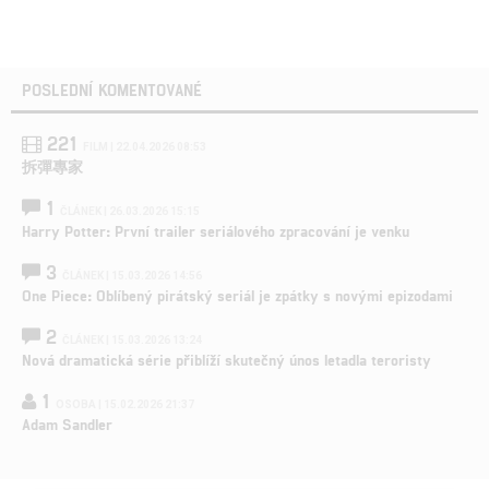
POSLEDNÍ KOMENTOVANÉ
221
FILM | 22.04.2026 08:53
拆彈專家
1
ČLÁNEK | 26.03.2026 15:15
Harry Potter: První trailer seriálového zpracování je venku
3
ČLÁNEK | 15.03.2026 14:56
One Piece: Oblíbený pirátský seriál je zpátky s novými epizodami
2
ČLÁNEK | 15.03.2026 13:24
Nová dramatická série přiblíží skutečný únos letadla teroristy
1
OSOBA | 15.02.2026 21:37
Adam Sandler