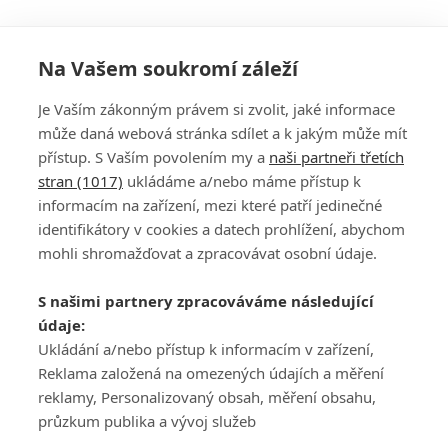
Na Vašem soukromí záleží
Je Vaším zákonným právem si zvolit, jaké informace
může daná webová stránka sdílet a k jakým může mít
přístup. S Vaším povolením my a
naši partneři třetích
stran (1017)
ukládáme a/nebo máme přístup k
informacím na zařízení, mezi které patří jedinečné
DISKUZE
PŘIHLÁSIT
identifikátory v cookies a datech prohlížení, abychom
REGISTROVAT
mohli shromažďovat a zpracovávat osobní údaje.
Šéfredaktorkou webu je
Petr Slavík
, e-mail
serialy@fandimefilmu.cz
S našimi partnery zpracováváme následující
údaje:
Máte-li zájem o inzerci na našem webu napište nám na e-mail
Ukládání a/nebo přístup k informacím v zařízení,
studio@koncal.com
Reklama založená na omezených údajích a měření
Ochrana osobních údajů
|
Zásady používání cookies
|
Pravidla webu
|
reklamy, Personalizovaný obsah, měření obsahu,
Upravit nastavení soukromí
průzkum publika a vývoj služeb