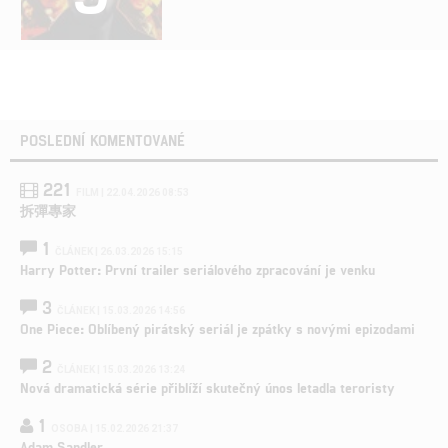
POSLEDNÍ KOMENTOVANÉ
221
FILM | 22.04.2026 08:53
拆彈專家
1
ČLÁNEK | 26.03.2026 15:15
Harry Potter: První trailer seriálového zpracování je venku
3
ČLÁNEK | 15.03.2026 14:56
One Piece: Oblíbený pirátský seriál je zpátky s novými epizodami
2
ČLÁNEK | 15.03.2026 13:24
Nová dramatická série přiblíží skutečný únos letadla teroristy
1
OSOBA | 15.02.2026 21:37
Adam Sandler