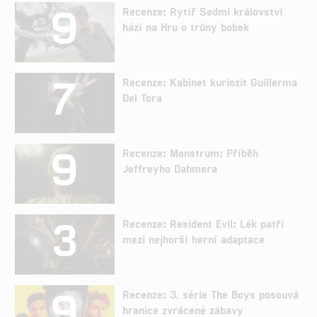
9
Recenze: Rytíř Sedmi království
hází na Hru o trůny bobek
7
Recenze: Kabinet kuriozit Guillerma
Del Tora
9
Recenze: Monstrum: Příběh
Jeffreyho Dahmera
3
Recenze: Resident Evil: Lék patří
mezi nejhorší herní adaptace
9
Recenze: 3. série The Boys posouvá
hranice zvrácené zábavy