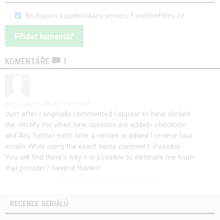
Souhlasím s podmínkami serveru FandimeFilmu.cz
KOMENTÁŘE
1
Kitty | 2021-09-23 15:17:07
Just after I originally commented I appear to have clicked
the -Notify me when new opinions are added- checkbox
and Any further each time a remark is added I recieve four
emails While using the exact same comment. Possibly
You will find there's way it is possible to eliminate me from
that provider? Several thanks!
RECENZE SERIÁLŮ