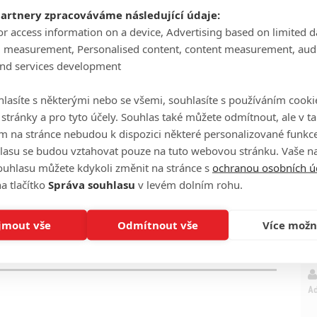
partnery zpracováváme následující údaje:
P
or access information on a device, Advertising based on limited 
g measurement, Personalised content, content measurement, aud
and services development
lasíte s některými nebo se všemi, souhlasíte s používáním cooki
o stránky a pro tyto účely. Souhlas také můžete odmítnout, ale v 
Ha
m na stránce nebudou k dispozici některé personalizované funkce
je
lasu se budou vztahovat pouze na tuto webovou stránku. Vaše na
ouhlasu můžete kdykoli změnit na stránce s
ochranou osobních ú
On
a tlačítko
Správa souhlasu
v levém dolním rohu.
eFilmu.cz
n
jmout vše
Odmítnout vše
Více možn
No
le
A