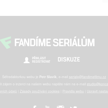
DISKUZE
PŘIHLÁSIT
REGISTROVAT
Šéfredaktorkou webu je
Petr Slavík
, e-mail
serialy@fandimefilmu.cz
li zájem o inzerci na našem webu napište nám na e-mail
studio@konca
ních údajů
|
Zásady používání cookies
|
Pravidla webu
|
Upravit nasta