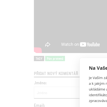
TAGY
Pán prstenů
Na Vaše
PŘIDAT NOVÝ KOMENTÁŘ
Je Vaším z
Jméno:
a k jakým 
ukládáme a
identifiká
zpracováva
Email: