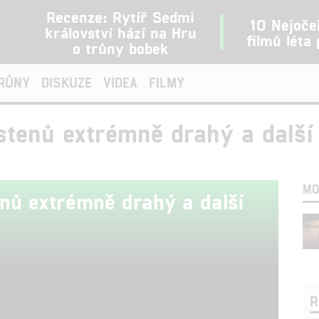
Recenze: Rytíř Sedmi
10 Nejoče
království hází na Hru
filmů léta
o trůny bobek
TRŮNY
DISKUZE
VIDEA
FILMY
stenů extrémně drahý a další
MO
enů extrémně drahý a další
R