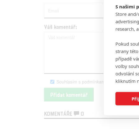
S našimi 
Store and/
advertisin
Váš komentář:
research, 
Pokud souh
strany tét
případě vá
volby souh
odvolání s
kliknutím n
Souhlasím s podmínkami serveru Fandim
Při
KOMENTÁŘE
0