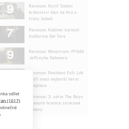
9
Recenze: Rytíř Sedmi
království hází na Hru o
trůny bobek
7
Recenze: Kabinet kuriozit
Guillerma Del Tora
9
Recenze: Monstrum: Příběh
Jeffreyho Dahmera
3
Recenze: Resident Evil: Lék
patří mezi nejhorší herní
adaptace
nka sdílet
9
Recenze: 3. série The Boys
tran (1017)
posouvá hranice zvrácené
jedinečné
zábavy
a