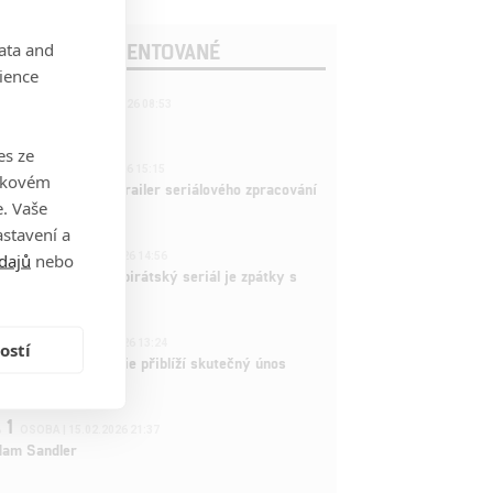
OSLEDNÍ KOMENTOVANÉ
data and
ience
221
FILM | 22.04.2026 08:53
拆彈專家
es ze
1
ČLÁNEK | 26.03.2026 15:15
takovém
rry Potter: První trailer seriálového zpracování
. Vaše
 venku
stavení a
3
dajů
nebo
ČLÁNEK | 15.03.2026 14:56
e Piece: Oblíbený pirátský seriál je zpátky s
ovými epizodami
2
ČLÁNEK | 15.03.2026 13:24
ostí
vá dramatická série přiblíží skutečný únos
tadla teroristy
1
OSOBA | 15.02.2026 21:37
dam Sandler