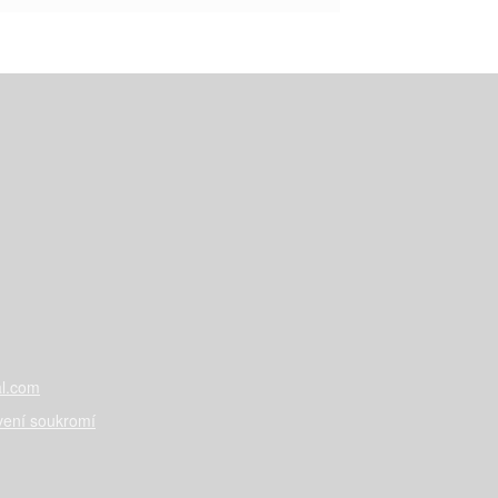
l.com
vení soukromí