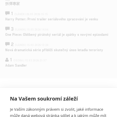
拆彈專家
1
ČLÁNEK | 26.03.2026 15:15
Harry Potter: První trailer seriálového zpracování je venku
3
ČLÁNEK | 15.03.2026 14:56
One Piece: Oblíbený pirátský seriál je zpátky s novými epizodami
2
ČLÁNEK | 15.03.2026 13:24
Nová dramatická série přiblíží skutečný únos letadla teroristy
1
OSOBA | 15.02.2026 21:37
Adam Sandler
Na Vašem soukromí záleží
Je Vaším zákonným právem si zvolit, jaké informace
může daná webová stránka sdílet a k jakým může mít