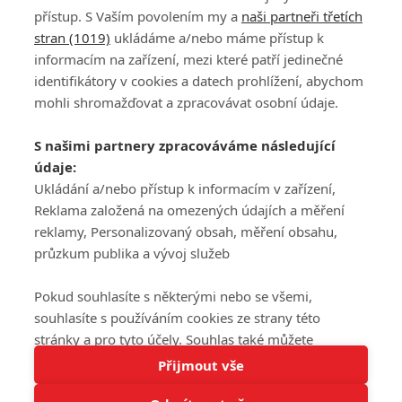
přístup. S Vaším povolením my a
naši partneři třetích
stran (1019)
ukládáme a/nebo máme přístup k
informacím na zařízení, mezi které patří jedinečné
DISKUZE
PŘIHLÁSIT
identifikátory v cookies a datech prohlížení, abychom
REGISTROVAT
mohli shromažďovat a zpracovávat osobní údaje.
Šéfredaktorkou webu je
Petr Slavík
, e-mail
serialy@fandimefilmu.cz
S našimi partnery zpracováváme následující
údaje:
Máte-li zájem o inzerci na našem webu napište nám na e-mail
Ukládání a/nebo přístup k informacím v zařízení,
studio@koncal.com
Reklama založená na omezených údajích a měření
Ochrana osobních údajů
|
Zásady používání cookies
|
Pravidla webu
|
reklamy, Personalizovaný obsah, měření obsahu,
Upravit nastavení soukromí
průzkum publika a vývoj služeb
Pokud souhlasíte s některými nebo se všemi,
souhlasíte s používáním cookies ze strany této
stránky a pro tyto účely. Souhlas také můžete
Tato stránka používá soubory cookies.
odmítnout, ale v takovém případě vám na stránce
Přijmout vše
© 2016 – 2026 FandimeSerialum.cz / All rights reserved /
Více informací
nebudou k dispozici některé personalizované funkce.
Provozovatel webu je Koncal studio s.r.o.