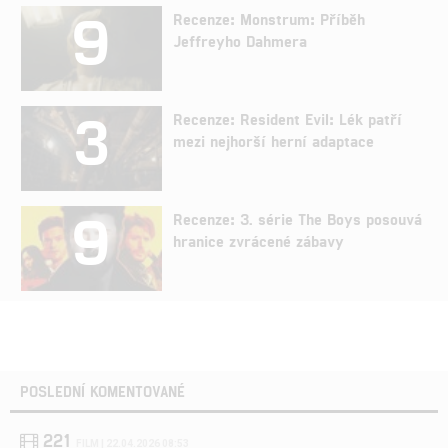
9
Recenze: Monstrum: Příběh
Jeffreyho Dahmera
3
Recenze: Resident Evil: Lék patří
mezi nejhorší herní adaptace
9
Recenze: 3. série The Boys posouvá
hranice zvrácené zábavy
POSLEDNÍ KOMENTOVANÉ
221
FILM | 22.04.2026 08:53