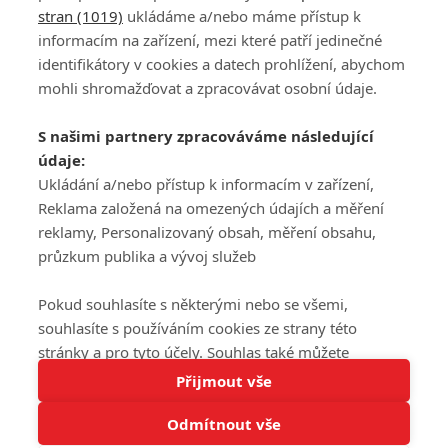
stran (1019)
ukládáme a/nebo máme přístup k
informacím na zařízení, mezi které patří jedinečné
DISKUZE
PŘIHLÁSIT
identifikátory v cookies a datech prohlížení, abychom
REGISTROVAT
mohli shromažďovat a zpracovávat osobní údaje.
Šéfredaktorkou webu je
Petr Slavík
, e-mail
serialy@fandimefilmu.cz
S našimi partnery zpracováváme následující
údaje:
Máte-li zájem o inzerci na našem webu napište nám na e-mail
Ukládání a/nebo přístup k informacím v zařízení,
studio@koncal.com
Reklama založená na omezených údajích a měření
Ochrana osobních údajů
|
Zásady používání cookies
|
Pravidla webu
|
reklamy, Personalizovaný obsah, měření obsahu,
Upravit nastavení soukromí
průzkum publika a vývoj služeb
Pokud souhlasíte s některými nebo se všemi,
souhlasíte s používáním cookies ze strany této
stránky a pro tyto účely. Souhlas také můžete
Tato stránka používá soubory cookies.
odmítnout, ale v takovém případě vám na stránce
Přijmout vše
© 2016 – 2026 FandimeSerialum.cz / All rights reserved /
Více informací
nebudou k dispozici některé personalizované funkce.
Provozovatel webu je Koncal studio s.r.o.
Odmítnout vše
Vaše volby souhlasu se budou vztahovat pouze na
Rozumím