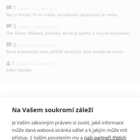
1
ČLÁNEK | 26.03.2026 15:15
Harry Potter: První trailer seriálového zpracování je venku
3
ČLÁNEK | 15.03.2026 14:56
One Piece: Oblíbený pirátský seriál je zpátky s novými epizodami
2
ČLÁNEK | 15.03.2026 13:24
Nová dramatická série přiblíží skutečný únos letadla teroristy
1
OSOBA | 15.02.2026 21:37
Adam Sandler
Na Vašem soukromí záleží
Je Vaším zákonným právem si zvolit, jaké informace
může daná webová stránka sdílet a k jakým může mít
přístup. S Vaším povolením my a
naši partneři třetích