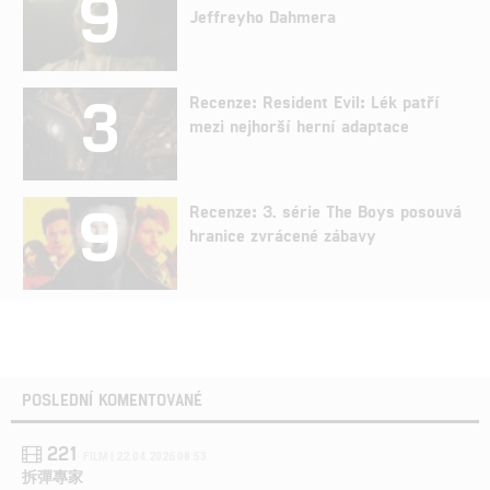
9
Jeffreyho Dahmera
3
Recenze: Resident Evil: Lék patří
mezi nejhorší herní adaptace
9
Recenze: 3. série The Boys posouvá
hranice zvrácené zábavy
POSLEDNÍ KOMENTOVANÉ
221
FILM | 22.04.2026 08:53
拆彈專家